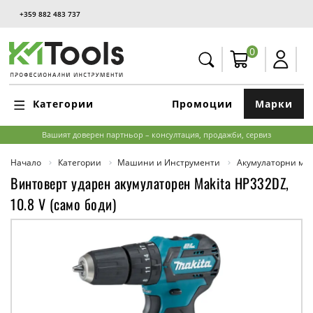
+359 882 483 737
0
Категории
Промоции
Марки
Вашият доверен партньор – консултация, продажби, сервиз
Начало
Категории
Машини и Инструменти
Акумулаторни м
Винтоверт ударен акумулаторен Makita HP332DZ,
10.8 V (само боди)