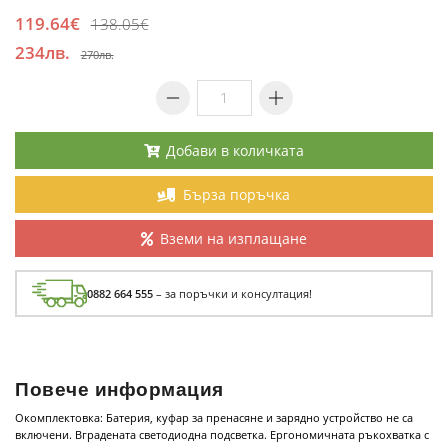
119.64€
138.05€
234лв.
270лв.
Добави в количката
Бърза поръчка
Вземи на изплащане
0882 664 555
– за поръчки и консултация!
Повече информация
Окомплектовка: Батерия, куфар за пренасяне и зарядно устройство не са
включени. Вградената светодиодна подсветка. Ергономичната ръкохватка с