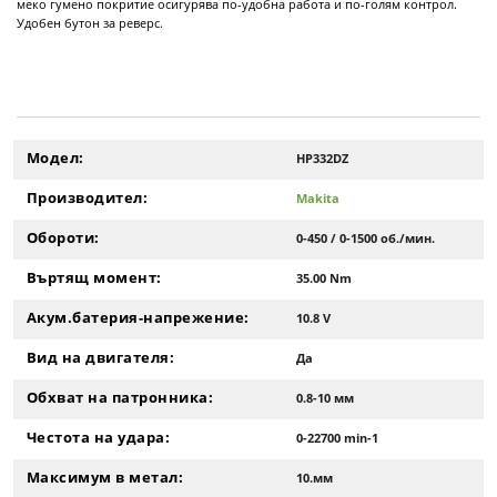
меко гумено покритие осигурява по-удобна работа и по-голям контрол.
Удобен бутон за реверс.
Модел:
HP332DZ
Производител:
Makita
Обороти:
0-450 / 0-1500 об./мин.
Въртящ момент:
35.00 Nm
Акум.батерия-напрежение:
10.8 V
Вид на двигателя:
Да
Обхват на патронника:
0.8-10 мм
Честота на удара:
0-22700 min-1
Максимум в метал:
10.мм