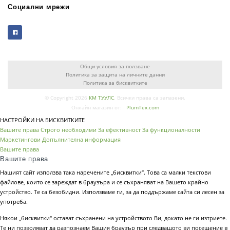
Социални мрежи
Общи условия за ползване
Политика за защита на личните данни
Политика за бисквитките
© Copyright 2026
КМ ТУУЛС
. Всички права са запазени.
Онлайн магазин от:
PlumTex.com
НАСТРОЙКИ НА БИСКВИТКИТЕ
Вашите права
Строго необходими
За ефективност
За функционалности
Маркетингови
Допълнителна информация
Вашите права
Вашите права
Нашият сайт използва така наречените „бисквитки“. Това са малки текстови
файлове, които се зареждат в браузъра и се съхраняват на Вашето крайно
устройство. Те са безобидни. Използваме ги, за да поддържаме сайта си лесен за
употреба.
Някои „бисквитки“ остават съхранени на устройството Ви, докато не ги изтриете.
Те ни позволяват да разпознаем Вашия браузър при следващото ви посещение в