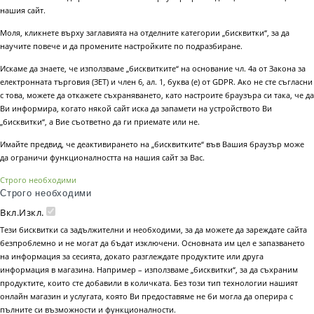
нашия сайт.
Моля, кликнете върху заглавията на отделните категории „бисквитки“, за да
научите повече и да промените настройките по подразбиране.
Искаме да знаете, че използваме „бисквитките“ на основание чл. 4а от Закона за
електронната търговия (ЗЕТ) и член 6, ал. 1, буква (е) от GDPR. Ако не сте съгласни
с това, можете да откажете съхраняването, като настроите браузъра си така, че да
Ви информира, когато някой сайт иска да запамети на устройството Ви
„бисквитки“, а Вие съответно да ги приемате или не.
Имайте предвид, че деактивирането на „бисквитките“ във Вашия браузър може
да ограничи функционалността на нашия сайт за Вас.
Строго необходими
Строго необходими
Вкл.
Изкл.
Тези бисквитки са задължителни и необходими, за да можете да зареждате сайта
безпроблемно и не могат да бъдат изключени. Основната им цел е запазването
на информация за сесията, докато разглеждате продуктите или друга
информация в магазина. Например – използваме „бисквитки“, за да съхраним
продуктите, които сте добавили в количката. Без този тип технологии нашият
онлайн магазин и услугата, която Ви предоставяме не би могла да оперира с
пълните си възможности и функционалности.