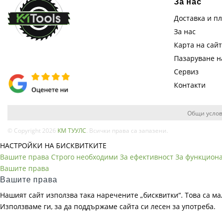
За нас
Доставка и п
За нас
Карта на сай
Пазаруване 
Сервиз
Контакти
Общи услов
© Copyright 2026
КМ ТУУЛС
. Всички права са запазени.
НАСТРОЙКИ НА БИСКВИТКИТЕ
Вашите права
Строго необходими
За ефективност
За функцион
Вашите права
Вашите права
Нашият сайт използва така наречените „бисквитки“. Това са ма
Използваме ги, за да поддържаме сайта си лесен за употреба.