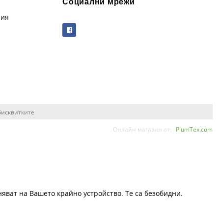
Социални мрежи
рия
бисквитките
Онлайн магазин от:
PlumTex.com
няват на Вашето крайно устройство. Те са безобидни.