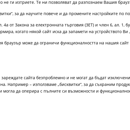
ато не ги изтриете. Те ни позволяват да разпознаем Вашия бра
витки“, за да научите повече и да промените настройките по п
4а от Закона за електронната търговия (ЗЕТ) и член 6, ал. 1, бу
рмира, когато някой сайт иска да запамети на устройството Ви 
ия браузър може да ограничи функционалността на нашия сайт 
а зареждате сайта безпроблемно и не могат да бъдат изключени
а. Например – използваме „бисквитки“, за да съхраним продукт
би могла да оперира с пълните си възможности и функционално