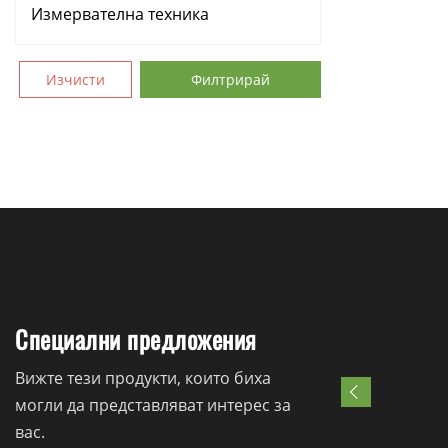
Измервателна техника
Аксесоари
Изчисти
Филтрирай
Консумативи
Ръчни инструменти
Резервни части
Специални предложения
Вижте тези продукти, които биха
могли да представляват интерес за
вас.