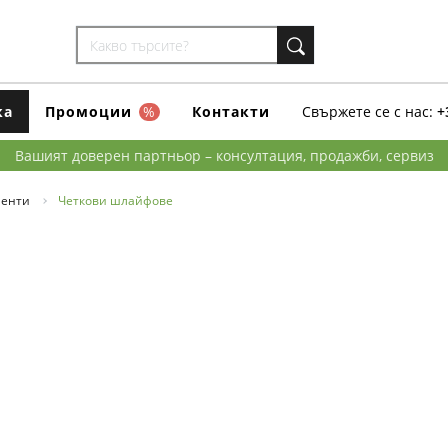
ка
Промоции
%
Контакти
Свържете се с нас:
+
Вашият доверен партньор – консултация, продажби, сервиз
менти
Четкови шлайфове