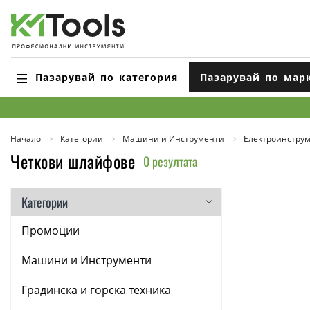
Пазарувай по категория
Пазарувай по мар
Начало
Категории
Машини и Инструменти
Електроинстру
Четкови шлайфове
0 резултата
Категории
Промоции
Машини и Инструменти
Градинска и горска техника