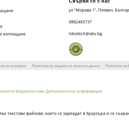
Свържи се с нас
ул “Морава 1”, Плевен, Бълга
лащане
0882483737
та
lobotech@abv.bg
на изплащане
ия за ползване
Политика за защита на личните данни
Политика за 
алности
Маркетингови
Допълнителна информация
лки текстови файлове, които се зареждат в браузъра и се съхра