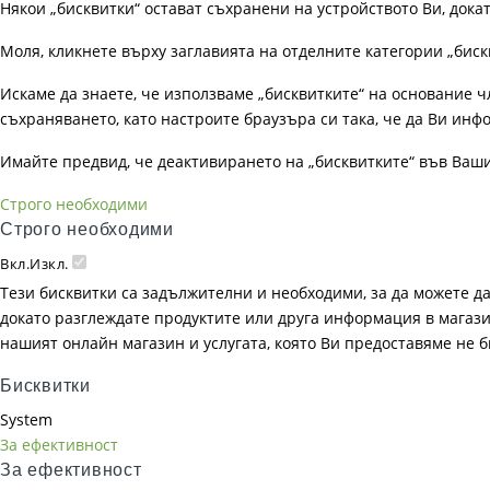
Някои „бисквитки“ остават съхранени на устройството Ви, док
Моля, кликнете върху заглавията на отделните категории „биск
Искаме да знаете, че използваме „бисквитките“ на основание чл. 
съхраняването, като настроите браузъра си така, че да Ви инфо
Имайте предвид, че деактивирането на „бисквитките“ във Ваш
Строго необходими
Строго необходими
Вкл.
Изкл.
Тези бисквитки са задължителни и необходими, за да можете д
докато разглеждате продуктите или друга информация в магазин
нашият онлайн магазин и услугата, която Ви предоставяме не 
Бисквитки
System
За ефективност
За ефективност