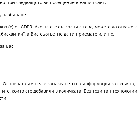
узър при следващото ви посещение в нашия сайт.
одразбиране.
ква (е) от GDPR. Ако не сте съгласни с това, можете да откажете
„бисквитки“, а Вие съответно да ги приемате или не.
за Вас.
. Основната им цел е запазването на информация за сесията,
ите, които сте добавили в количката. Без този тип технологии
сти.