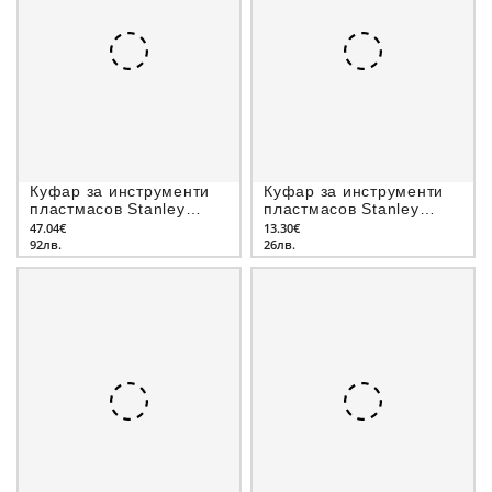
Куфар за инструменти
Куфар за инструменти
пластмасов Stanley
пластмасов Stanley
662х293х222 мм
400х209х183 мм
47.04€
13.30€
92лв.
26лв.