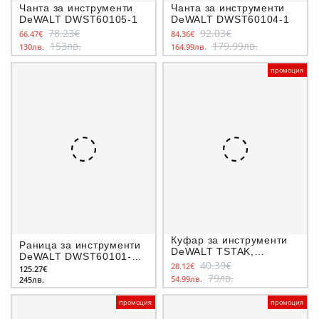
Чанта за инструменти
Чанта за инструменти
DeWALT DWST60105-1
DeWALT DWST60104-1
78.23€
92.03€
66.47€
84.36€
153лв.
179.99лв.
130лв.
164.99лв.
промоция
Куфар за инструменти
Раница за инструменти
DeWALT TSTAK,
DeWALT DWST60101-1 с
440X332X302 мм
40.39€
28.12€
дръжка и колела
125.27€
79лв.
54.99лв.
245лв.
промоция
промоция