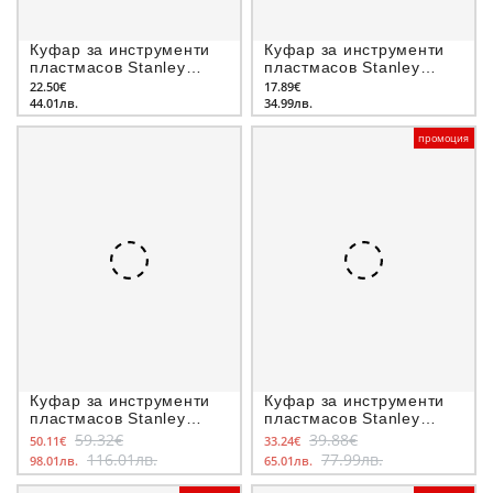
Куфар за инструменти
Куфар за инструменти
пластмасов Stanley
пластмасов Stanley
508х249х249 мм
359х324х137 мм
22.50€
17.89€
44.01лв.
34.99лв.
промоция
Куфар за инструменти
Куфар за инструменти
пластмасов Stanley
пластмасов Stanley
497х295х293 мм
440х332х302 мм
59.32€
39.88€
50.11€
33.24€
116.01лв.
77.99лв.
98.01лв.
65.01лв.