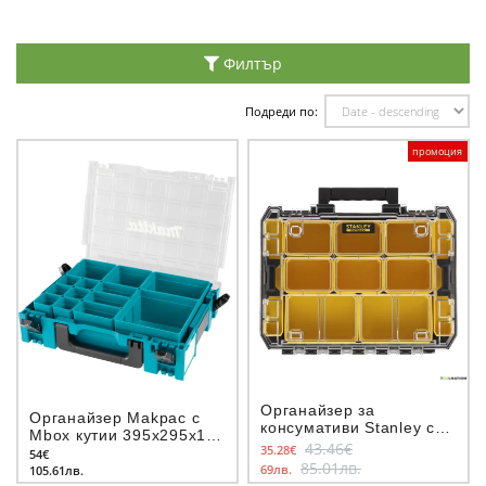
Филтър
Подреди по:
промоция
Органайзер за
Органайзер Makpac с
консумативи Stanley със
Mbox кутии 395x295x110
сменяеми контейнери
43.46€
35.28€
мм
54€
440x337x119 мм, 20 кг,
85.01лв.
69лв.
105.61лв.
FatMax 100