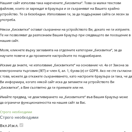
Нашият сайт използва така наречените „бисквитки“. Това са малки текстови
файлове, които се зареждат в браузъра и се съхраняват на Вашето крайно
устройство. Те са безобидни. Използваме ги, за да поддържаме сайта си лесен за
употреба.
Някои „бисквитки“ остават съхранени на устройството Ви, докато не ги изтриете.
Те ни позволяват да разпознаем Вашия браузър при следващото ви посещение в
нашия сайт.
Моля, кликнете върху заглавията на отделните категории „бисквитки“, за да
научите повече и да промените настройките по подразбиране.
Искаме да знаете, че използваме „бисквитките“ на основание чл. 4а от Закона за
електронната търговия (ЗЕТ) и член 6, ал. 1, буква (е) от GDPR. Ако не сте съгласни
с това, можете да откажете съхраняването, като настроите браузъра си така, че да
Ви информира, когато някой сайт иска да запамети на устройството Ви
„бисквитки“, а Вие съответно да ги приемате или не.
Имайте предвид, че деактивирането на „бисквитките“ във Вашия браузър може
да ограничи функционалността на нашия сайт за Вас.
Строго необходими
Строго необходими
Вкл.
Изкл.