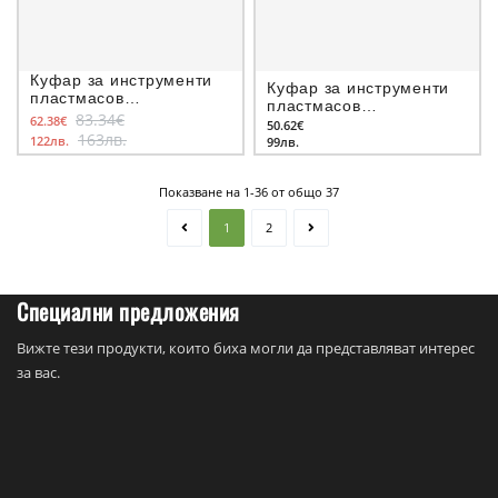
Куфар за инструменти
Куфар за инструменти
пластмасов
пластмасов
550х336х308 мм, Dewalt
83.34€
62.38€
530х336х158 мм, Dewalt
50.62€
Toughsystem DS300
163лв.
122лв.
Toughtsystem DS150
99лв.
Показване на 1-36 от общо 37
1
2
Специални предложения
Вижте тези продукти, които биха могли да представляват интерес
за вас.