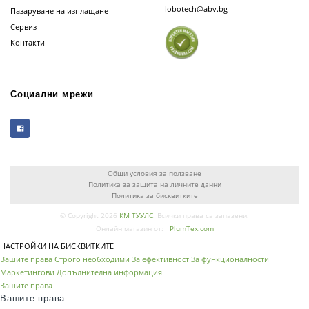
lobotech@abv.bg
Пазаруване на изплащане
Сервиз
Контакти
Социални мрежи
Общи условия за ползване
Политика за защита на личните данни
Политика за бисквитките
© Copyright 2026
КМ ТУУЛС
. Всички права са запазени.
Онлайн магазин от:
PlumTex.com
НАСТРОЙКИ НА БИСКВИТКИТЕ
Вашите права
Строго необходими
За ефективност
За функционалности
Маркетингови
Допълнителна информация
Вашите права
Вашите права