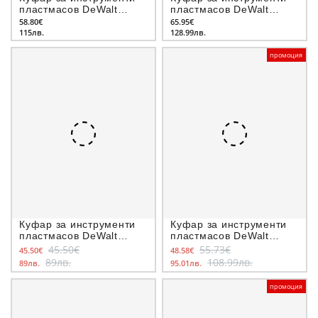
пластмасов DeWalt
пластмасов DeWalt
DWST1-70706
DWST1-75522
58.80€
65.95€
115лв.
128.99лв.
промоция
Куфар за инструменти
Куфар за инструменти
пластмасов DeWalt
пластмасов DeWalt
DWST1-75654
DWST83344-1
45.50€
55.73€
45.50€
48.58€
89лв.
108.99лв.
89лв.
95.01лв.
промоция