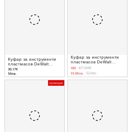
Куфар за инструменти
Куфар за инструменти
пластмасов DeWalt
пластмасов DeWalt
DWST1-70705
47.04€
48€
DWST1-71228
30.17€
92лв.
93.88лв.
59лв.
промоция