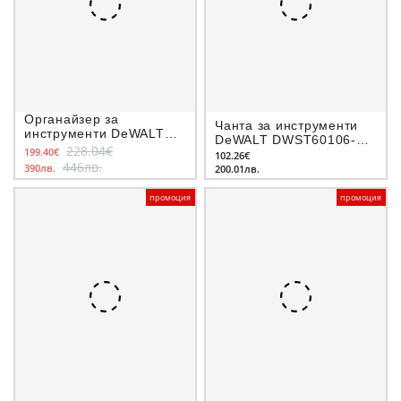
Органайзер за
Чанта за инструменти
инструменти DeWALT
DeWALT DWST60106-1,
DWST08330-1,
228.04€
199.40€
тип кошница
102.26€
Toughsystem 2.0
446лв.
390лв.
200.01лв.
промоция
промоция