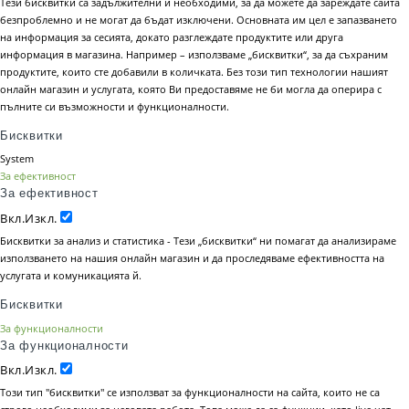
Тези бисквитки са задължителни и необходими, за да можете да зареждате сайта
безпроблемно и не могат да бъдат изключени. Основната им цел е запазването
на информация за сесията, докато разглеждате продуктите или друга
информация в магазина. Например – използваме „бисквитки“, за да съхраним
продуктите, които сте добавили в количката. Без този тип технологии нашият
онлайн магазин и услугата, която Ви предоставяме не би могла да оперира с
пълните си възможности и функционалности.
Бисквитки
System
За ефективност
За ефективност
Вкл.
Изкл.
Бисквитки за анализ и статистика - Тези „бисквитки“ ни помагат да анализираме
използването на нашия онлайн магазин и да проследяваме ефективността на
услугата и комуникацията й.
Бисквитки
За функционалности
За функционалности
Вкл.
Изкл.
Този тип "бисквитки" се използват за функционалности на сайта, които не са