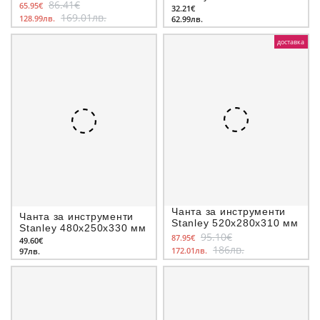
DS166, 554х371х165мм
86.41€
65.95€
32.21€
169.01лв.
128.99лв.
62.99лв.
доставка
Чанта за инструменти
Чанта за инструменти
Stanley 520х280х310 мм
Stanley 480х250х330 мм
95.10€
87.95€
49.60€
186лв.
172.01лв.
97лв.