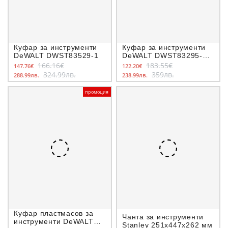
Куфар за инструменти
Куфар за инструменти
DeWALT DWST83529-1
DeWALT DWST83295-1
TOUGHSYSTEM 2.0
166.16€
183.55€
147.76€
122.20€
DS450
324.99лв.
359лв.
288.99лв.
238.99лв.
промоция
Куфар пластмасов за
Чанта за инструменти
инструменти DeWALT
Stanley 251х447х262 мм