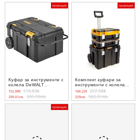
промоция
промоция
Куфар за инструменти с
Комплект куфари за
колела DeWALT
инструменти с колела
DWST17871-1, TSTAK
DeWALT TSTAK
173.83€
297.58€
152.88€
168.22€
339.99лв.
582.01лв.
299.01лв.
329лв.
промоция