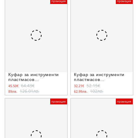
промоция
промоция
Куфар за инструменти
Куфар за инструменти
пластмасов
пластмасов
295x395x320 мм, Makita
295x395x210 мм, Makita
64.43€
52.15€
45.50€
32.21€
MKP4
MKP3
126.01лв.
102лв.
89лв.
62.99лв.
промоция
промоция