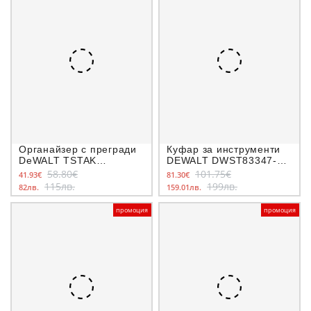
Органайзер с прегради
Куфар за инструменти
DeWALT TSTAK
DEWALT DWST83347-1
DWST82968-1
TSTAK 2.0
58.80€
101.75€
41.93€
81.30€
115лв.
199лв.
82лв.
159.01лв.
промоция
промоция