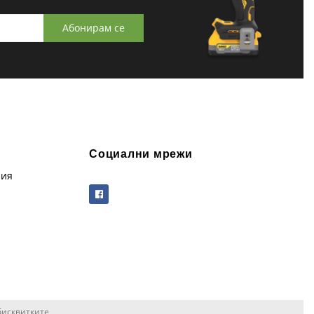
Абонирам се
Социални мрежи
рия
бисквитките