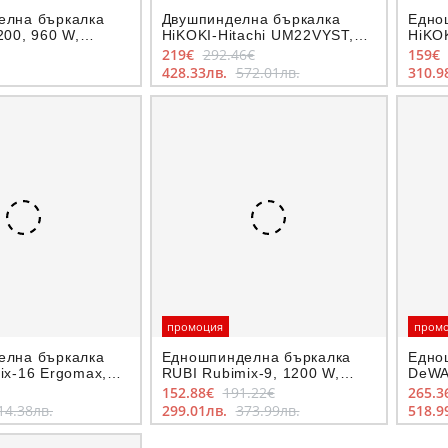
елна бъркалка
Двушпинделна бъркалка
Едно
200, 960 W,
HiKOKI-Hitachi UM22VYST,
HiKOK
1800 W, захват M27
1600 
219€
292.46€
159€
428.33лв.
572.01лв.
310.9
промоция
пром
елна бъркалка
Едношпинделна бъркалка
Едно
ix-16 Ergomax,
RUBI Rubimix-9, 1200 W,
DeWA
ват Fast-In
захват M14
захв
152.88€
191.22€
265.3
14.38лв.
299.01лв.
373.99лв.
518.9