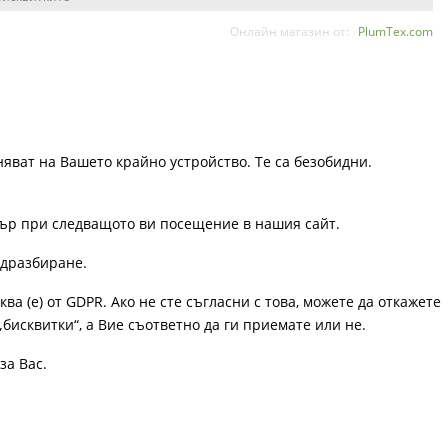
Онлайн магазин от:
PlumTex.com
няват на Вашето крайно устройство. Те са безобидни.
узър при следващото ви посещение в нашия сайт.
одразбиране.
ква (е) от GDPR. Ако не сте съгласни с това, можете да откажете
„бисквитки“, а Вие съответно да ги приемате или не.
за Вас.