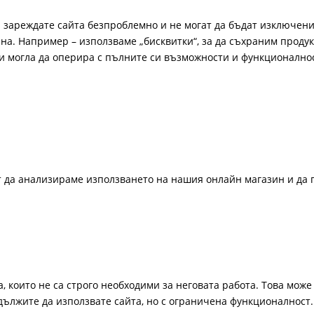
а зареждате сайта безпроблемно и не могат да бъдат изключени
а. Например – използваме „бисквитки“, за да съхраним продукт
би могла да оперира с пълните си възможности и функционално
ат да анализираме използването на нашия онлайн магазин и да 
, които не са строго необходими за неговата работа. Това може 
одължите да използвате сайта, но с ограничена функционалност.