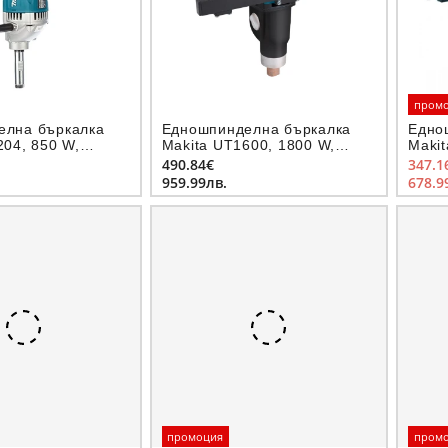
пром
елна бъркалка
Едношпинделна бъркалка
Едно
204, 850 W,
Makita UT1600, 1800 W,
Makit
захват M14
захв
490.84€
347.1
959.99лв.
678.9
промоция
пром