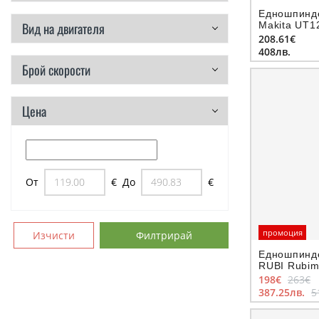
Едношпинд
Вид на двигателя
Makita UT1
захват M14
208.61€
408лв.
Брой скорости
Цена
От
€
До
€
промоция
Изчисти
Филтрирай
Едношпинд
RUBI Rubim
1600 W, зах
198€
263€
387.25лв.
5