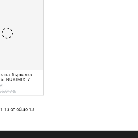
елна бъркалка
ubi RUBIMIX-7
1€
66.01лв.
1-13 от общо 13