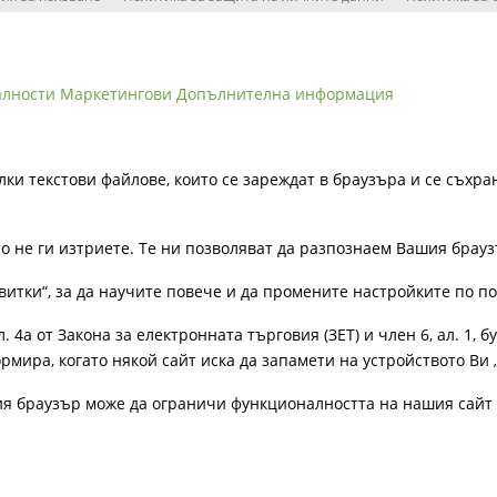
алности
Маркетингови
Допълнителна информация
лки текстови файлове, които се зареждат в браузъра и се съхра
ато не ги изтриете. Те ни позволяват да разпознаем Вашия бра
витки“, за да научите повече и да промените настройките по п
4а от Закона за електронната търговия (ЗЕТ) и член 6, ал. 1, бу
рмира, когато някой сайт иска да запамети на устройството Ви 
ия браузър може да ограничи функционалността на нашия сайт 