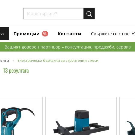
ка
Промоции
%
Контакти
Свържете се с нас:
+
Вашият доверен партньор – консултация, продажби, сервиз
менти
Електрически бъркалки за строителни смеси
13 резултата