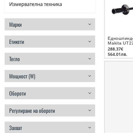
Измервателна техника
Аксесоари
Марки
Консумативи
Едношпинд
Етикети
Ръчни инструменти
Makita UT2
захват M14
288.37€
564.01лв.
Резервни части
Тегло
Мощност (W)
Обороти
Регулиране на обороти
Захват