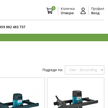
0
Количка
Профил
Отвори
Вход
359 882 483 737
Подреди по: