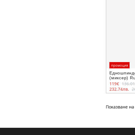
промоция
Едношпинд
(миксер) R
119€
136.0
232.74лв.
2
Показване на 