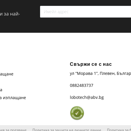
 за най-
Свържи се с нас
ул “Морава 1”, Плевен, Бълга
лащане
0882483737
та
lobotech@abv.bg
на изплащане
ия за ползване
Политика за защита на личните данни
Политика за 