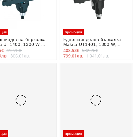
оция
промоция
шпинделна бъркалка
Едношпинделна бъркалка
a UT1400, 1300 W,
Makita UT1401, 1300 W,
ат M14
захват M14
6€
412.10€
408.53€
532.26€
9лв.
806.01лв.
799.01лв.
1 041.01лв.
оция
промоция