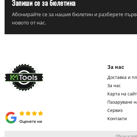
Запиши се за бюлетина
Абонирайте се за нашия бюлетин и разберете първи
новото от нас.
За нас
Доставка и п
За нас
Карта на сай
Пазаруване 
Сервиз
Контакти
Общи услов