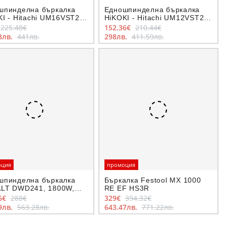
шпинделна бъркалка
Едношпинделна бъркалка
I - Hitachi UM16VST2,
HiKOKI - Hitachi UM12VST2,
W, захват M14
1200 W, захват M14
225.48€
152.36€
210.44€
8лв.
441лв.
298лв.
411.59лв.
оция
промоция
шпинделна бъркалка
Бъркалка Festool MX 1000
LT DWD241, 1800W,
RE EF HS3R
ат M14
6€
288€
329€
394.32€
9лв.
563.28лв.
643.47лв.
771.22лв.