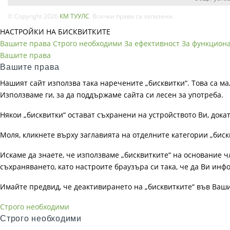
© Copyright 2026
КМ ТУУЛС
. Всички права са запазени.
НАСТРОЙКИ НА БИСКВИТКИТЕ
Вашите права
Строго необходими
За ефективност
За функцион
Вашите права
Вашите права
Нашият сайт използва така наречените „бисквитки“. Това са ма
Използваме ги, за да поддържаме сайта си лесен за употреба.
Някои „бисквитки“ остават съхранени на устройството Ви, док
Моля, кликнете върху заглавията на отделните категории „биск
Искаме да знаете, че използваме „бисквитките“ на основание чл. 
съхраняването, като настроите браузъра си така, че да Ви инфо
Имайте предвид, че деактивирането на „бисквитките“ във Ваш
Строго необходими
Строго необходими