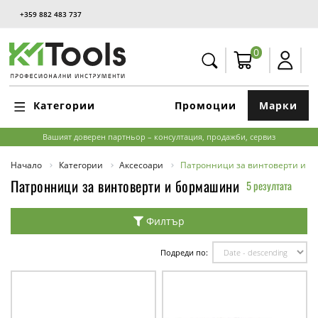
+359 882 483 737
0
Категории
Промоции
Марки
Вашият доверен партньор – консултация, продажби, сервиз
Начало
Категории
Аксесоари
Патронници за винтоверти и 
Патронници за винтоверти и бормашини
5 резултата
Филтър
Подреди по: