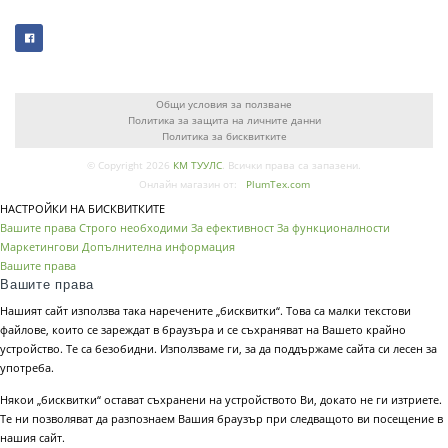
Общи условия за ползване
Политика за защита на личните данни
Политика за бисквитките
© Copyright 2026
КМ ТУУЛС
. Всички права са запазени.
Онлайн магазин от:
PlumTex.com
НАСТРОЙКИ НА БИСКВИТКИТЕ
Вашите права
Строго необходими
За ефективност
За функционалности
Маркетингови
Допълнителна информация
Вашите права
Вашите права
Нашият сайт използва така наречените „бисквитки“. Това са малки текстови
файлове, които се зареждат в браузъра и се съхраняват на Вашето крайно
устройство. Те са безобидни. Използваме ги, за да поддържаме сайта си лесен за
употреба.
Някои „бисквитки“ остават съхранени на устройството Ви, докато не ги изтриете.
Те ни позволяват да разпознаем Вашия браузър при следващото ви посещение в
нашия сайт.