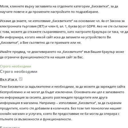
Моля, кликнете върху заглавията на отделните категории „бисквитки“, за да
научите повече и да промените настройките по подразбиране.
Искаме да знаете, че използваме „бисквитките“ на основание чл. 4а от Закона за
електронната търговия (ЗЕТ) и член 6, ал. 1, буква (е) от GDPR. Ако не сте съгласни
с това, можете да откажете съхраняването, като настроите браузъра си така, че да
Ви информира, когато някой сайт иска да запамети на устройството Ви
„бисквитки“, а Вие съответно да ги приемате или не.
Имайте предвид, че деактивирането на „бисквитките“ във Вашия браузър може
да ограничи функционалността на нашия сайт за Вас.
Строго необходими
Строго необходими
Вкл.
Изкл.
Тези бисквитки са задължителни и необходими, за да можете да зареждате сайта
безпроблемно и не могат да бъдат изключени. Основната им цел е запазването
на информация за сесията, докато разглеждате продуктите или друга
информация в магазина. Например – използваме „бисквитки“, за да съхраним
продуктите, които сте добавили в количката. Без този тип технологии нашият
онлайн магазин и услугата, която Ви предоставяме не би могла да оперира с
пълните си възможности и функционалности.