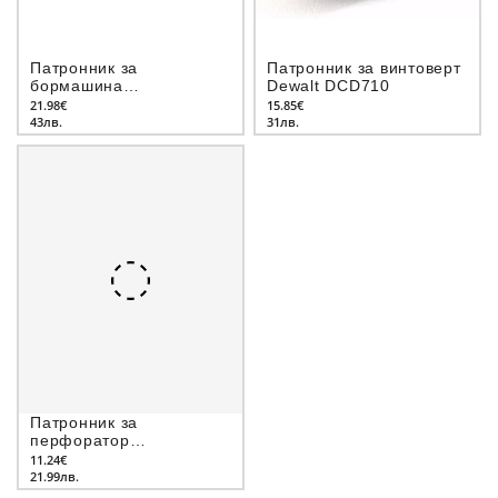
Патронник за
Патронник за винтоверт
бормашина
Dewalt DCD710
бързозатягащ, метален,
21.98€
15.85€
с присъединителни
43лв.
31лв.
отвори на резба Rohm
Патронник за
перфоратор
бързозатягащ SDS-plus
11.24€
HiKOKI (Hitachi)
21.99лв.