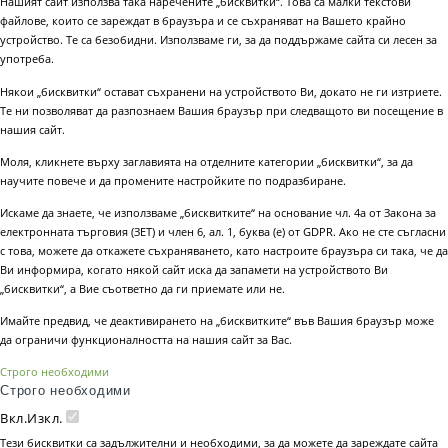
Нашият сайт използва така наречените „бисквитки“. Това са малки текстови
файлове, които се зареждат в браузъра и се съхраняват на Вашето крайно
устройство. Те са безобидни. Използваме ги, за да поддържаме сайта си лесен за
употреба.
Някои „бисквитки“ остават съхранени на устройството Ви, докато не ги изтриете.
Те ни позволяват да разпознаем Вашия браузър при следващото ви посещение в
нашия сайт.
Моля, кликнете върху заглавията на отделните категории „бисквитки“, за да
научите повече и да промените настройките по подразбиране.
Искаме да знаете, че използваме „бисквитките“ на основание чл. 4а от Закона за
електронната търговия (ЗЕТ) и член 6, ал. 1, буква (е) от GDPR. Ако не сте съгласни
с това, можете да откажете съхраняването, като настроите браузъра си така, че да
Ви информира, когато някой сайт иска да запамети на устройството Ви
„бисквитки“, а Вие съответно да ги приемате или не.
Имайте предвид, че деактивирането на „бисквитките“ във Вашия браузър може
да ограничи функционалността на нашия сайт за Вас.
Строго необходими
Строго необходими
Вкл.
Изкл.
Тези бисквитки са задължителни и необходими, за да можете да зареждате сайта