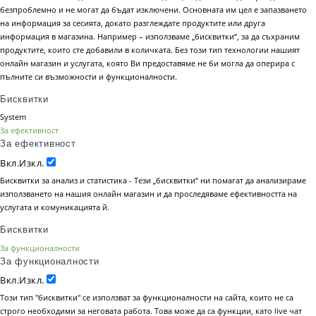
безпроблемно и не могат да бъдат изключени. Основната им цел е запазването
на информация за сесията, докато разглеждате продуктите или друга
информация в магазина. Например – използваме „бисквитки“, за да съхраним
продуктите, които сте добавили в количката. Без този тип технологии нашият
онлайн магазин и услугата, която Ви предоставяме не би могла да оперира с
пълните си възможности и функционалности.
Бисквитки
System
За ефективност
За ефективност
Вкл.
Изкл.
Бисквитки за анализ и статистика - Тези „бисквитки“ ни помагат да анализираме
използването на нашия онлайн магазин и да проследяваме ефективността на
услугата и комуникацията й.
Бисквитки
За функционалности
За функционалности
Вкл.
Изкл.
Този тип "бисквитки" се използват за функционалности на сайта, които не са
строго необходими за неговата работа. Това може да са функции, като live чат