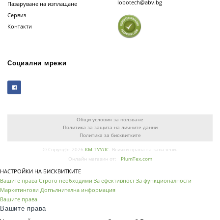
lobotech@abv.bg
Пазаруване на изплащане
Сервиз
Контакти
Социални мрежи
Общи условия за ползване
Политика за защита на личните данни
Политика за бисквитките
© Copyright 2026
КМ ТУУЛС
. Всички права са запазени.
Онлайн магазин от:
PlumTex.com
НАСТРОЙКИ НА БИСКВИТКИТЕ
Вашите права
Строго необходими
За ефективност
За функционалности
Маркетингови
Допълнителна информация
Вашите права
Вашите права