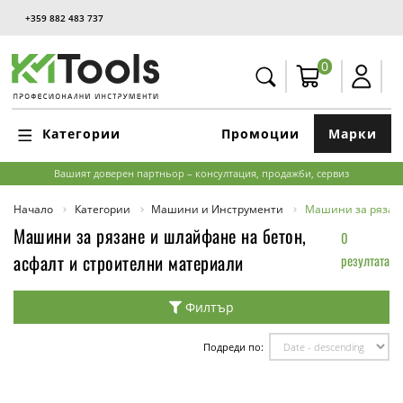
+359 882 483 737
0
Категории
Промоции
Марки
Вашият доверен партньор – консултация, продажби, сервиз
Начало
Категории
Машини и Инструменти
Машини за рязане
Машини за рязане и шлайфане на бетон,
0
асфалт и строителни материали
резултата
Филтър
Подреди по: