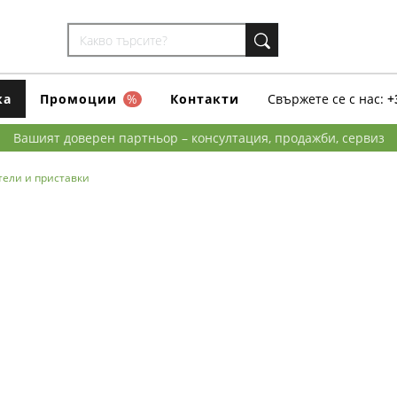
ка
Промоции
%
Контакти
Свържете се с нас:
+
Вашият доверен партньор – консултация, продажби, сервиз
тели и приставки