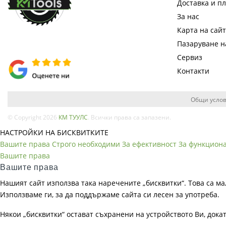
Доставка и п
За нас
Карта на сай
Пазаруване 
Сервиз
Контакти
Общи услов
© Copyright 2026
КМ ТУУЛС
. Всички права са запазени.
НАСТРОЙКИ НА БИСКВИТКИТЕ
Вашите права
Строго необходими
За ефективност
За функцион
Вашите права
Вашите права
Нашият сайт използва така наречените „бисквитки“. Това са ма
Използваме ги, за да поддържаме сайта си лесен за употреба.
Някои „бисквитки“ остават съхранени на устройството Ви, док