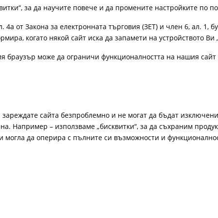
витки“, за да научите повече и да промените настройките по п
4а от Закона за електронната търговия (ЗЕТ) и член 6, ал. 1, бу
рмира, когато някой сайт иска да запамети на устройството Ви 
ия браузър може да ограничи функционалността на нашия сайт 
а зареждате сайта безпроблемно и не могат да бъдат изключени
а. Например – използваме „бисквитки“, за да съхраним продукт
би могла да оперира с пълните си възможности и функционално