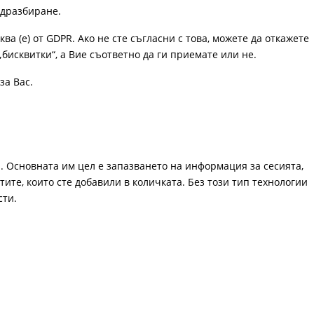
одразбиране.
ква (е) от GDPR. Ако не сте съгласни с това, можете да откажете
„бисквитки“, а Вие съответно да ги приемате или не.
за Вас.
. Основната им цел е запазването на информация за сесията,
ите, които сте добавили в количката. Без този тип технологии
сти.