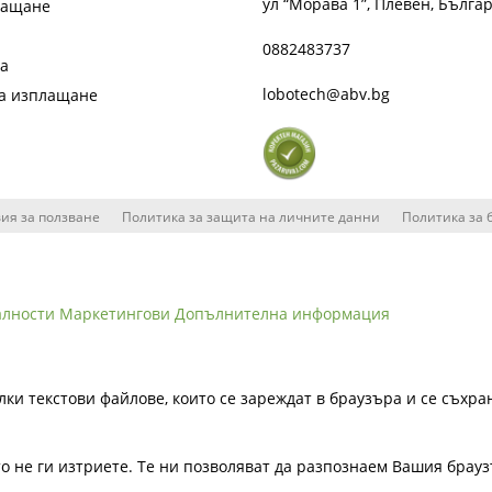
ул “Морава 1”, Плевен, Бълга
лащане
0882483737
та
lobotech@abv.bg
на изплащане
ия за ползване
Политика за защита на личните данни
Политика за 
алности
Маркетингови
Допълнителна информация
лки текстови файлове, които се зареждат в браузъра и се съхра
ато не ги изтриете. Те ни позволяват да разпознаем Вашия бра