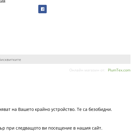
рия
бисквитките
Онлайн магазин от:
PlumTex.com
няват на Вашето крайно устройство. Те са безобидни.
узър при следващото ви посещение в нашия сайт.