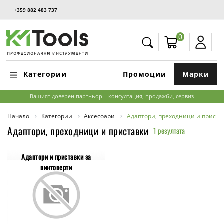
+359 882 483 737
0
Категории
Промоции
Марки
Вашият доверен партньор – консултация, продажби, сервиз
Начало
Категории
Аксесоари
Адаптори, преходници и приста
Адаптори, преходници и приставки
1 резултата
Адаптори и приставки за
винтоверти