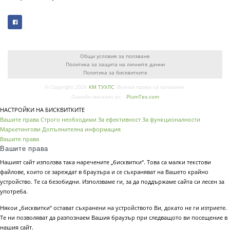
Общи условия за ползване
Политика за защита на личните данни
Политика за бисквитките
© Copyright 2026
КМ ТУУЛС
. Всички права са запазени.
Онлайн магазин от:
PlumTex.com
НАСТРОЙКИ НА БИСКВИТКИТЕ
Вашите права
Строго необходими
За ефективност
За функционалности
Маркетингови
Допълнителна информация
Вашите права
Вашите права
Нашият сайт използва така наречените „бисквитки“. Това са малки текстови
файлове, които се зареждат в браузъра и се съхраняват на Вашето крайно
устройство. Те са безобидни. Използваме ги, за да поддържаме сайта си лесен за
употреба.
Някои „бисквитки“ остават съхранени на устройството Ви, докато не ги изтриете.
Те ни позволяват да разпознаем Вашия браузър при следващото ви посещение в
нашия сайт.