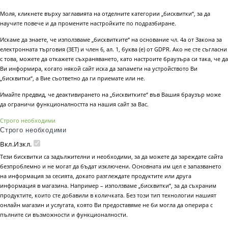
Моля, кликнете върху заглавията на отделните категории „бисквитки“, за да
научите повече и да промените настройките по подразбиране.
Искаме да знаете, че използваме „бисквитките“ на основание чл. 4а от Закона за
електронната търговия (ЗЕТ) и член 6, ал. 1, буква (е) от GDPR. Ако не сте съгласни
с това, можете да откажете съхраняването, като настроите браузъра си така, че да
Ви информира, когато някой сайт иска да запамети на устройството Ви
„бисквитки“, а Вие съответно да ги приемате или не.
Имайте предвид, че деактивирането на „бисквитките“ във Вашия браузър може
да ограничи функционалността на нашия сайт за Вас.
Строго необходими
Строго необходими
Вкл.
Изкл.
Тези бисквитки са задължителни и необходими, за да можете да зареждате сайта
безпроблемно и не могат да бъдат изключени. Основната им цел е запазването
на информация за сесията, докато разглеждате продуктите или друга
информация в магазина. Например – използваме „бисквитки“, за да съхраним
продуктите, които сте добавили в количката. Без този тип технологии нашият
онлайн магазин и услугата, която Ви предоставяме не би могла да оперира с
пълните си възможности и функционалности.