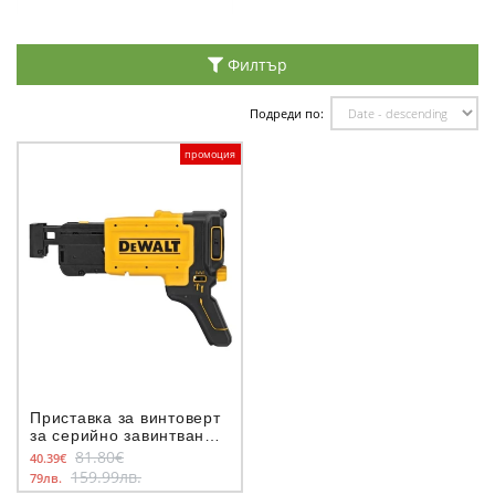
Филтър
Подреди по:
промоция
Приставка за винтоверт
за серийно завинтване
DeWALT, DCF6202
81.80€
40.39€
159.99лв.
79лв.