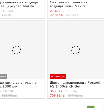
 раздвижен за водеща
Свързващи планки за
за циркуляр Makita
водещи шини Makita
€
61.36€
21.48€
26.39€
.
120лв.
42.01лв.
51.61лв.
ичен
промоция
ща шина за циркуляр
Шина направляваща Festool
ta 1000 мм
FS 1400/2-KP-Set
€
58.28€
363.01€
460.84€
.
113.99лв.
709.99лв.
901.32лв.