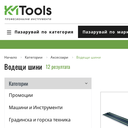
Пазарувай по категория
Пазарувай по мар
Начало
Категории
Аксесоари
Водещи шини
Водещи шини
12 резултата
Категории
Промоции
Машини и Инструменти
Градинска и горска техника