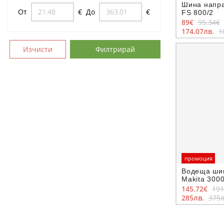
Шина напра
От
€
До
€
FS 800/2
89€
95.34€
174.07лв.
1
Изчисти
Филтрирай
промоция
Водеща шин
Makita 300
145.72€
191
285лв.
375л