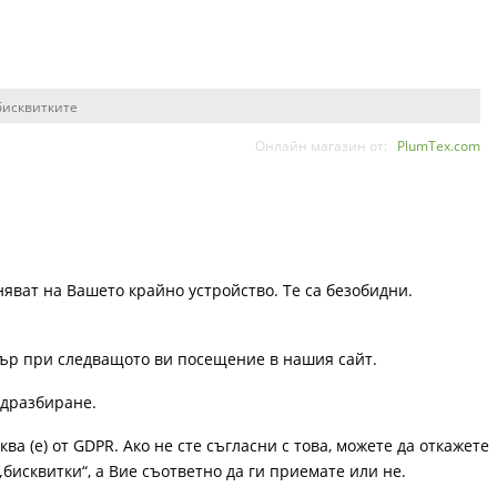
бисквитките
Онлайн магазин от:
PlumTex.com
няват на Вашето крайно устройство. Те са безобидни.
узър при следващото ви посещение в нашия сайт.
одразбиране.
ква (е) от GDPR. Ако не сте съгласни с това, можете да откажете
„бисквитки“, а Вие съответно да ги приемате или не.