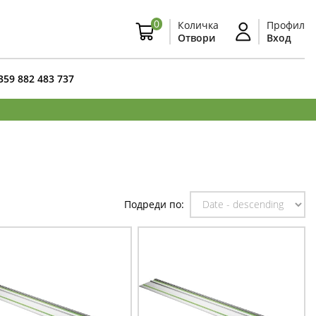
0
Количка
Профил
Отвори
Вход
359 882 483 737
Подреди по: