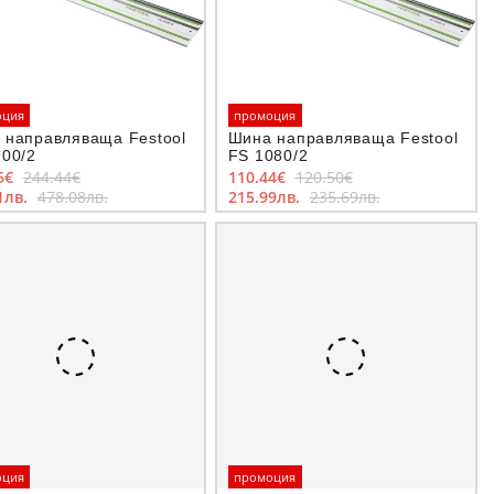
оция
промоция
 направляваща Festool
Шина направляваща Festool
900/2
FS 1080/2
6€
244.44€
110.44€
120.50€
1лв.
478.08лв.
215.99лв.
235.69лв.
оция
промоция