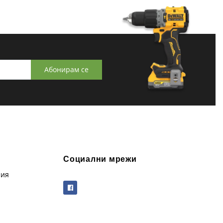
Абонирам се
Социални мрежи
рия