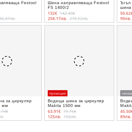
вляваща Festool
Шина направляваща Festool
Ъгъл
FS 1400/2
шина 
132€
142.40€
50.62
86.47лв.
258.17лв.
278.52лв.
99лв
промоция
ненал
а за циркуляр
Водеща шина за циркуляр
Воде
0 мм
Makita 1500 мм
Maki
.74€
63.91€
79.76€
45.50
в.
125лв.
156лв.
89лв