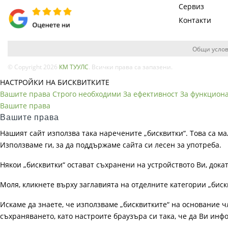
Сервиз
Контакти
Общи услов
© Copyright 2026
КМ ТУУЛС
. Всички права са запазени.
НАСТРОЙКИ НА БИСКВИТКИТЕ
Вашите права
Строго необходими
За ефективност
За функцион
Вашите права
Вашите права
Нашият сайт използва така наречените „бисквитки“. Това са ма
Използваме ги, за да поддържаме сайта си лесен за употреба.
Някои „бисквитки“ остават съхранени на устройството Ви, док
Моля, кликнете върху заглавията на отделните категории „биск
Искаме да знаете, че използваме „бисквитките“ на основание чл. 
съхраняването, като настроите браузъра си така, че да Ви инфо