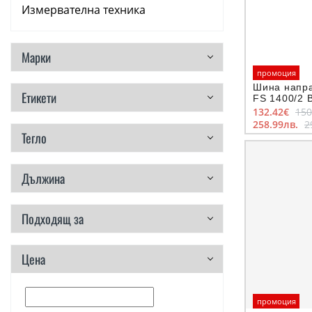
Измервателна техника
Аксесоари
Марки
Консумативи
промоция
Шина напра
Етикети
Ръчни инструменти
FS 1400/2 B
100 years
132.42€
150
258.99лв.
2
Резервни части
Тегло
Дължина
Подходящ за
Цена
промоция