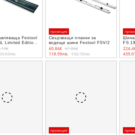
промоция
пром
вляваща Festool
Свързващи планки за
Шина
L Limited Edition
водещи шини Festool FSV/2
FS 1
.13€
60.84€
67.86€
224.4
93.63лв.
118.99лв.
132.72лв.
439.0
промоция
пром