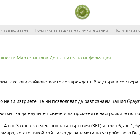
ия за ползване
Политика за защита на личните данни
Политика за 
алности
Маркетингови
Допълнителна информация
лки текстови файлове, които се зареждат в браузъра и се съхра
ато не ги изтриете. Те ни позволяват да разпознаем Вашия бра
витки“, за да научите повече и да промените настройките по п
4а от Закона за електронната търговия (ЗЕТ) и член 6, ал. 1, бу
рмира, когато някой сайт иска да запамети на устройството Ви 