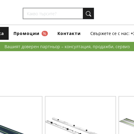
ка
Промоции
%
Контакти
Свържете се с нас:
+
Вашият доверен партньор – консултация, продажби, сервиз