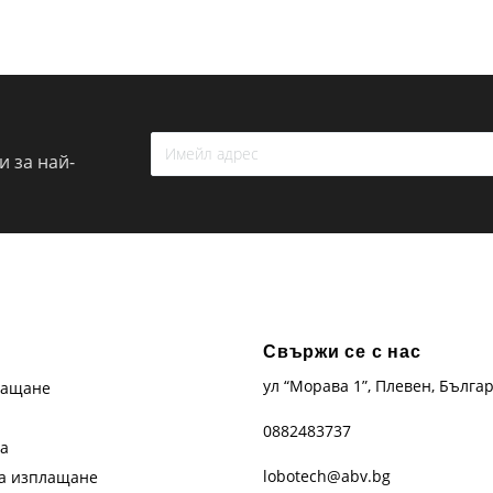
 за най-
Свържи се с нас
ул “Морава 1”, Плевен, Бълга
лащане
0882483737
та
lobotech@abv.bg
на изплащане