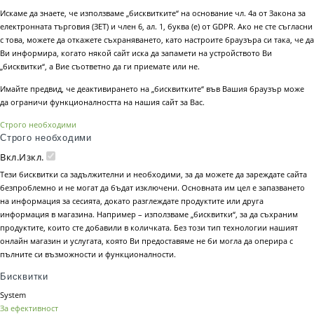
Искаме да знаете, че използваме „бисквитките“ на основание чл. 4а от Закона за
електронната търговия (ЗЕТ) и член 6, ал. 1, буква (е) от GDPR. Ако не сте съгласни
с това, можете да откажете съхраняването, като настроите браузъра си така, че да
Ви информира, когато някой сайт иска да запамети на устройството Ви
„бисквитки“, а Вие съответно да ги приемате или не.
Имайте предвид, че деактивирането на „бисквитките“ във Вашия браузър може
да ограничи функционалността на нашия сайт за Вас.
Строго необходими
Строго необходими
Вкл.
Изкл.
Тези бисквитки са задължителни и необходими, за да можете да зареждате сайта
безпроблемно и не могат да бъдат изключени. Основната им цел е запазването
на информация за сесията, докато разглеждате продуктите или друга
информация в магазина. Например – използваме „бисквитки“, за да съхраним
продуктите, които сте добавили в количката. Без този тип технологии нашият
онлайн магазин и услугата, която Ви предоставяме не би могла да оперира с
пълните си възможности и функционалности.
Бисквитки
System
За ефективност