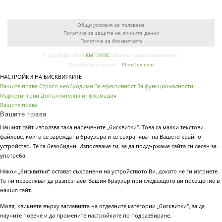
Общи условия за ползване
Политика за защита на личните данни
Политика за бисквитките
© Copyright 2026
КМ ТУУЛС
. Всички права са запазени.
Онлайн магазин от:
PlumTex.com
НАСТРОЙКИ НА БИСКВИТКИТЕ
Вашите права
Строго необходими
За ефективност
За функционалности
Маркетингови
Допълнителна информация
Вашите права
Вашите права
Нашият сайт използва така наречените „бисквитки“. Това са малки текстови
файлове, които се зареждат в браузъра и се съхраняват на Вашето крайно
устройство. Те са безобидни. Използваме ги, за да поддържаме сайта си лесен за
употреба.
Някои „бисквитки“ остават съхранени на устройството Ви, докато не ги изтриете.
Те ни позволяват да разпознаем Вашия браузър при следващото ви посещение в
нашия сайт.
Моля, кликнете върху заглавията на отделните категории „бисквитки“, за да
научите повече и да промените настройките по подразбиране.