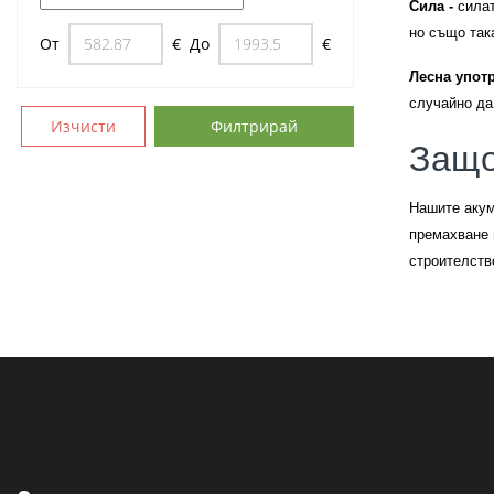
Сила -
силат
но също так
От
€
До
€
Лесна упот
случайно да
Изчисти
Филтрирай
Защо
Нашите акум
премахване 
строителств