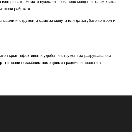
ято извършвате. Нямате нужда от прекалено мощен и голям къртач,
риключи работата.
ползвали инструмента само за минута или да загубите контрол и
ито търсят ефективен и удобен инструмент за разрушаване и
рт ги прави незаменим помощник за различни проекти в