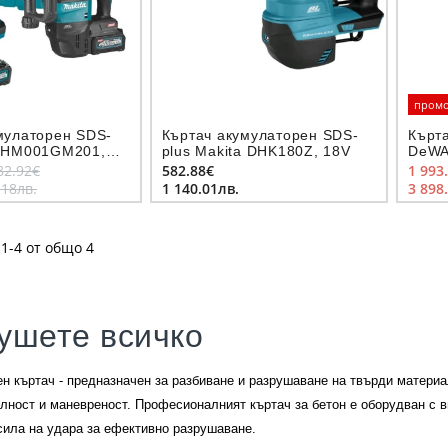
пром
мулаторен SDS-
Къртач акумулаторен SDS-
Кърт
a HM001GM201,
plus Makita DHK180Z, 18V
DeWA
Ah, з
82.92€
582.88€
1 993
118лв.
1 140.01лв.
3 898
1-4 от общо 4
ушете всичко
н къртач - предназначен за разбиване и разрушаване на твърди материа
лност и маневреност. Професионалният къртач за бетон е оборудван с 
сила на удара за ефективно разрушаване.