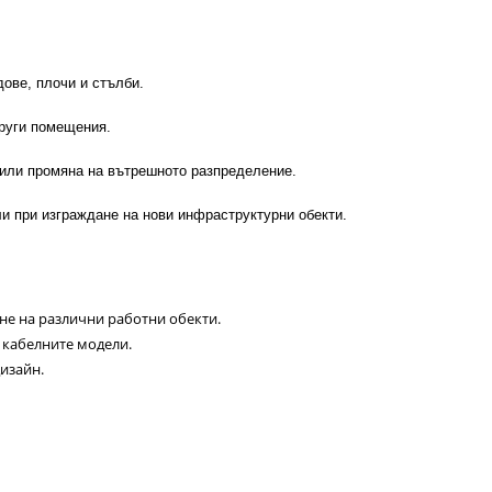
дове, плочи и стълби.
други помещения.
и или промяна на вътрешното разпределение.
и при изграждане на нови инфраструктурни обекти.
не на различни работни обекти.
а кабелните модели.
изайн.