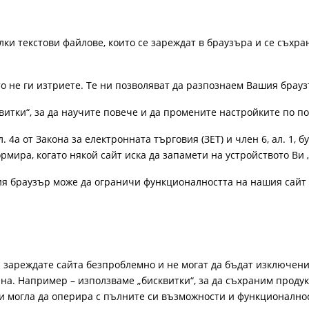
лки текстови файлове, които се зареждат в браузъра и се съхра
ато не ги изтриете. Те ни позволяват да разпознаем Вашия бра
витки“, за да научите повече и да промените настройките по п
4а от Закона за електронната търговия (ЗЕТ) и член 6, ал. 1, бу
рмира, когато някой сайт иска да запамети на устройството Ви 
ия браузър може да ограничи функционалността на нашия сайт 
а зареждате сайта безпроблемно и не могат да бъдат изключени
а. Например – използваме „бисквитки“, за да съхраним продукт
би могла да оперира с пълните си възможности и функционално