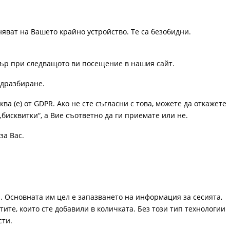
няват на Вашето крайно устройство. Те са безобидни.
узър при следващото ви посещение в нашия сайт.
одразбиране.
ква (е) от GDPR. Ако не сте съгласни с това, можете да откажете
„бисквитки“, а Вие съответно да ги приемате или не.
за Вас.
. Основната им цел е запазването на информация за сесията,
ите, които сте добавили в количката. Без този тип технологии
сти.