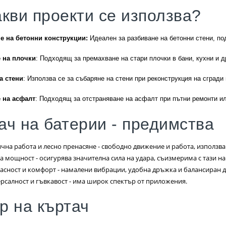
акви проекти се използва?
е на бетонни конструкции:
Идеален за разбиване на бетонни стени, по
 на плочки
: Подходящ за премахване на стари плочки в бани, кухни и 
а стени
: Използва се за събаряне на стени при реконструкция на сград
 на асфалт
: Подходящ за отстраняване на асфалт при пътни ремонти ил
ач на батерии - предимства
чна работа и лесно пренасяне - свободно движение и работа, използва
а мощност - осигурява значителна сила на удара, съизмерима с тази н
асност и комфорт - намалени вибрации, удобна дръжка и балансиран д
рсалност и гъвкавост - има широк спектър от приложения.
р на къртач