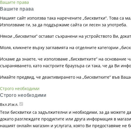
Вашите права
Вашите права
Нашият сайт използва така наречените „бисквитки“. Това са ма
Използваме ги, за да поддържаме сайта си лесен за употреба.
Някои „бисквитки“ остават съхранени на устройството Ви, док
Моля, кликнете върху заглавията на отделните категории „биск
Искаме да знаете, че използваме „бисквитките“ на основание чл. 
съхраняването, като настроите браузъра си така, че да Ви инфо
Имайте предвид, че деактивирането на „бисквитките“ във Ваш
Строго необходими
Строго необходими
Вкл.
Изкл.
Тези бисквитки са задължителни и необходими, за да можете д
докато разглеждате продуктите или друга информация в магазин
нашият онлайн магазин и услугата, която Ви предоставяме не 