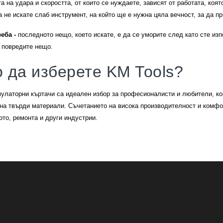
а на удара и скоростта, от които се нуждаете, зависят от работата, ко
а не искате слаб инструмент, на който ще е нужна цяла вечност, за да п
реба
-
последното нещо, което искате, е да се уморите след като сте из
 повредите нещо.
 да изберете KM Tools?
улаторни къртачи са идеален избор за професионалисти и любители, ко
на твърди материали. Съчетанието на висока производителност и комфо
ото, ремонта и други индустрии.