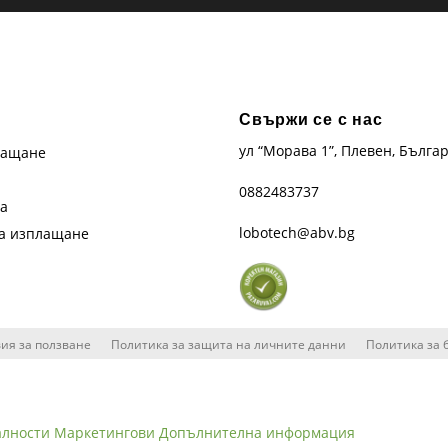
Свържи се с нас
ул “Морава 1”, Плевен, Бълга
лащане
0882483737
та
lobotech@abv.bg
на изплащане
ия за ползване
Политика за защита на личните данни
Политика за 
алности
Маркетингови
Допълнителна информация