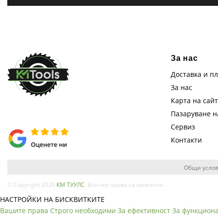
За нас
Доставка и п
За нас
Карта на сай
Пазаруване 
Сервиз
Контакти
Общи услов
© Copyright 2026
КМ ТУУЛС
. Всички права са запазени.
НАСТРОЙКИ НА БИСКВИТКИТЕ
Вашите права
Строго необходими
За ефективност
За функцион