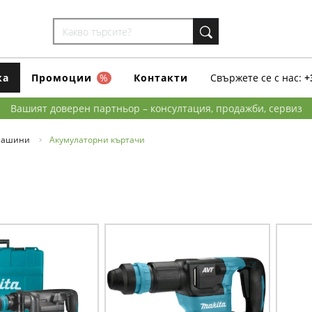
ка
Промоции
%
Контакти
Свържете се с нас:
+
Вашият доверен партньор – консултация, продажби, сервиз
машини
Акумулаторни къртачи