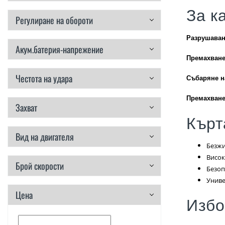
За к
Регулиране на обороти
Разрушаван
Акум.батерия-напрежение
Премахване
Честота на удара
Събаряне н
Премахване
Захват
Кърт
Вид на двигателя
Безжи
Висок
Брой скорости
Безоп
Униве
Цена
Избо