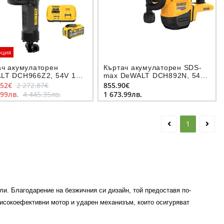
оция
ач акумулаторен
Къртач акумулаторен SDS-
LT DCH966Z2, 54V 15
max DeWALT DCH892N, 54V,
ахват шестостен
19.4 J
.52€
2 272.87€
855.90€
.99лв.
4 445.35лв.
1 673.99лв.
1
ли. Благодарение на безжичния си дизайн, той предоставя по-
високоефективни мотор и ударен механизъм, които осигуряват