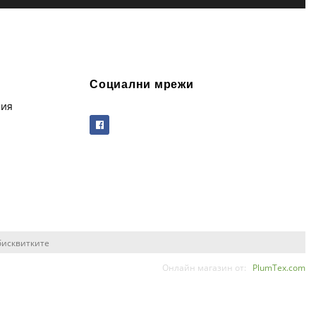
Социални мрежи
рия
бисквитките
Онлайн магазин от:
PlumTex.com