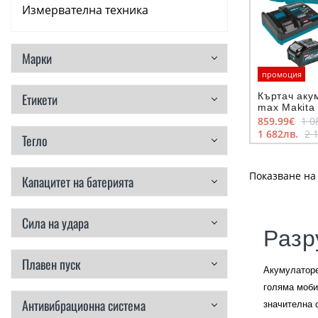
Измервателна техника
Аксесоари
Марки
Консумативи
промоция
Къртач аку
Етикети
Ръчни инструменти
max Makit
40V, 4Ah
859.99€
1 0
Резервни части
1 682лв.
2 
Тегло
Показване на 
Капацитет на батерията
Сила на удара
Разр
Плавен пуск
Акумулаторе
голяма моби
Антивибрационна система
значителна 