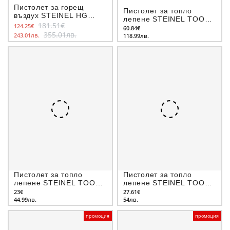
Пистолет за горещ
Пистолет за топло
въздух STEINEL HG
лепене STEINEL TOOLS
2320 E, 2300 W
181.51€
124.25€
DIY Gluematic 5000
60.84€
355.01лв.
243.01лв.
118.99лв.
Пистолет за топло
Пистолет за топло
лепене STEINEL TOOLS
лепене STEINEL TOOLS
DIY Gluematic 3002
DIY Gluematic 3002
23€
27.61€
44.99лв.
54лв.
промоция
промоция