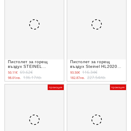
Пистолет за горещ
Пистолет за горещ
въздух STEINEL
въздух Steinel HL2020E,
HL1820S, 1800 W
2200W, в куфар
69.62€
116.34€
50.11€
93.50€
136.17лв.
227.54лв.
98.01лв.
182.87лв.
промоция
промоция