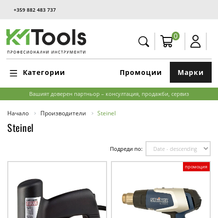
+359 882 483 737
0
Категории
Промоции
Марки
Вашият доверен партньор – консултация, продажби, сервиз
Начало
Производители
Steinel
Steinel
Подреди по:
промоция