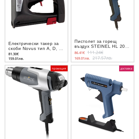
Пистолет за горещ
Електрически такер за
въздух STEINEL HL 2020
скоби Novus тип A, D, H,
E, 2200 W
111.24€
86.41€
G - 6-14 мм и гвоздеи
81.30€
217.57лв.
тип Е - 16 мм
169.01лв.
159.01лв.
промоция
доставка