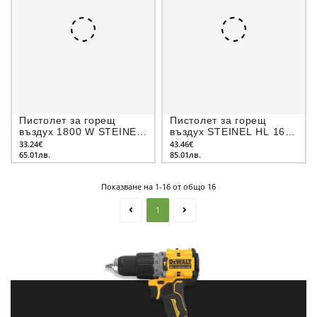
Пистолет за горещ
Пистолет за горещ
въздух 1800 W STEINEL
въздух STEINEL HL 1620
TOOLS PRO HL 1821 S
S, 1600W, в куфар
33.24€
43.46€
65.01лв.
85.01лв.
Показване на 1-16 от общо 16
1