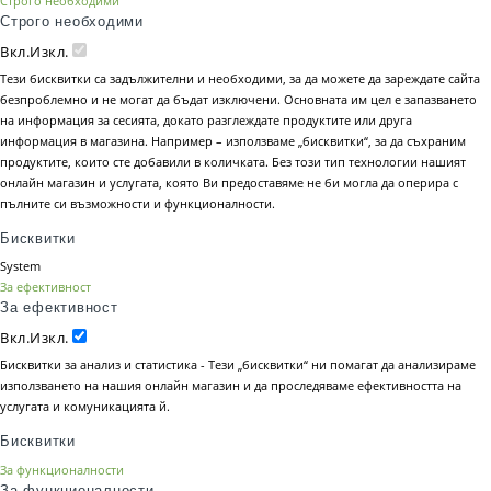
Строго необходими
Строго необходими
Вкл.
Изкл.
Тези бисквитки са задължителни и необходими, за да можете да зареждате сайта
безпроблемно и не могат да бъдат изключени. Основната им цел е запазването
на информация за сесията, докато разглеждате продуктите или друга
информация в магазина. Например – използваме „бисквитки“, за да съхраним
продуктите, които сте добавили в количката. Без този тип технологии нашият
онлайн магазин и услугата, която Ви предоставяме не би могла да оперира с
пълните си възможности и функционалности.
Бисквитки
System
За ефективност
За ефективност
Вкл.
Изкл.
Бисквитки за анализ и статистика - Тези „бисквитки“ ни помагат да анализираме
използването на нашия онлайн магазин и да проследяваме ефективността на
услугата и комуникацията й.
Бисквитки
За функционалности
За функционалности