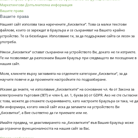
Маркетингови
Допълнителна информация
Вашите права
Вашите права
Нашият сайт използва така наречените „бисквитки“. Това са малки текстови
файлове, които се зареждат в браузъра и се съхраняват на Вашето крайно
устройство. Те са безобидни. Използваме ги, за да поддържаме сайта си лесен за
употреба.
Някои „бисквитки“ остават съхранени на устройството Ви, докато не ги изтриете.
Те ни позволяват да разпознаем Вашия браузър при следващото ви посещение в
нашия сайт.
Моля, кликнете върху заглавията на отделните категории „бисквитки“, за да
научите повече и да промените настройките по подразбиране.
Искаме да знаете, че използваме „бисквитките“ на основание чл. 4а от Закона за
електронната търговия (ЗЕТ) и член 6, ал. 1, буква (е) от GDPR. Ако не сте съгласни
с това, можете да откажете съхраняването, като настроите браузъра си така, че да
Ви информира, когато някой сайт иска да запамети на устройството Ви
„бисквитки“, а Вие съответно да ги приемате или не.
Имайте предвид, че деактивирането на „бисквитките“ във Вашия браузър може
да ограничи функционалността на нашия сайт за Вас.