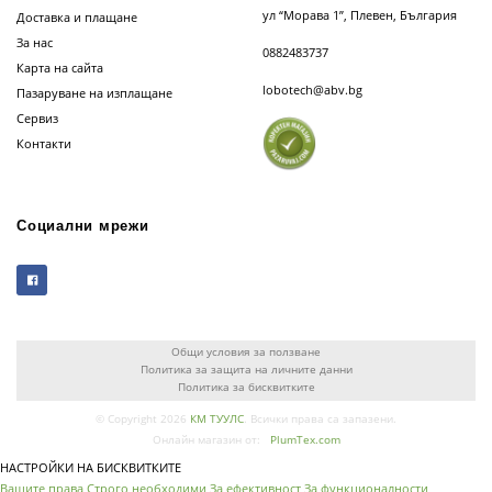
ул “Морава 1”, Плевен, България
Доставка и плащане
За нас
0882483737
Карта на сайта
lobotech@abv.bg
Пазаруване на изплащане
Сервиз
Контакти
Социални мрежи
Общи условия за ползване
Политика за защита на личните данни
Политика за бисквитките
© Copyright 2026
КМ ТУУЛС
. Всички права са запазени.
Онлайн магазин от:
PlumTex.com
НАСТРОЙКИ НА БИСКВИТКИТЕ
Вашите права
Строго необходими
За ефективност
За функционалности