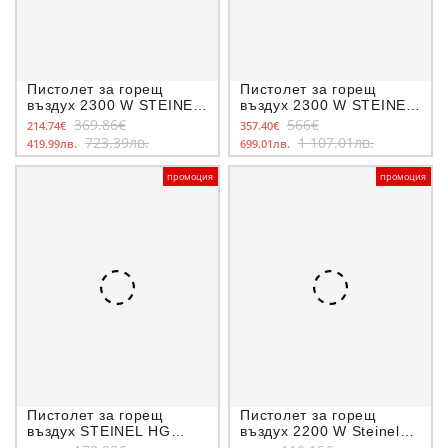
Пистолет за горещ
Пистолет за горещ
въздух 2300 W STEINEL
въздух 2300 W STEINEL
TOOLS PRO HG 2320 E ,
TOOLS PRO HG 2520 E,
369.86€
566€
214.74€
357.40€
с дюзи за ремонт на
в куфар
723.39лв.
1 107.01лв.
419.99лв.
699.01лв.
броня
промоция
промоция
Пистолет за горещ
Пистолет за горещ
въздух STEINEL HG
въздух 2200 W Steinel
2320 E, 2300 W, в
Tools PRO HG 2120 E в