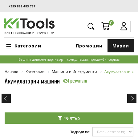
+359 882 483 737
0
Категории
Промоции
Марки
Вашият доверен партньор – консултация, продажби, сервиз
Начало
Категории
Машини и Инструменти
Акумулаторни м
Акумулаторни машини
424 резултата
Филтър
Подреди по: