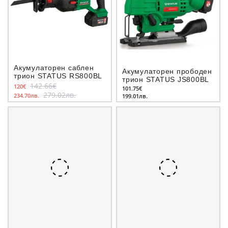
Акумулаторен саблен
Акумулаторен прободен
трион STATUS RS800BL
трион STATUS JS800BL
142.66€
120€
101.75€
279.02лв.
234.70лв.
199.01лв.