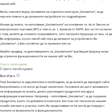
нашия сайт.
Моля, кликнете върху заглавията на отделните категории „бисквитки“, за да
научите повече и да промените настройките по подразбиране.
Искаме да знаете, че използваме „бисквитките“ на основание чл. 4а от Закона за
електронната търговия (ЗЕТ) и член 6, ал. 1, буква (е) от GDPR. Ако не сте съгласни
с това, можете да откажете съхраняването, като настроите браузъра си така, че да
Ви информира, когато някой сайт иска да запамети на устройството Ви
„бисквитки“, а Вие съответно да ги приемате или не.
Имайте предвид, че деактивирането на „бисквитките“ във Вашия браузър може
да ограничи функционалността на нашия сайт за Вас.
Строго необходими
Строго необходими
Вкл.
Изкл.
Тези бисквитки са задължителни и необходими, за да можете да зареждате сайта
безпроблемно и не могат да бъдат изключени. Основната им цел е запазването
на информация за сесията, докато разглеждате продуктите или друга
информация в магазина. Например – използваме „бисквитки“, за да съхраним
продуктите, които сте добавили в количката. Без този тип технологии нашият
онлайн магазин и услугата, която Ви предоставяме не би могла да оперира с
пълните си възможности и функционалности.