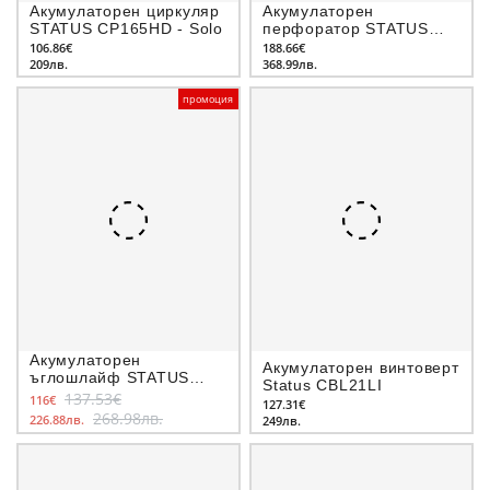
Акумулаторен циркуляр
Акумулаторен
STATUS CP165HD - Solo
перфоратор STATUS
MPB20
106.86€
188.66€
209лв.
368.99лв.
промоция
Акумулаторен
Акумулаторен винтоверт
ъглошлайф STATUS
Status CBL21LI
SH125E
137.53€
116€
127.31€
268.98лв.
226.88лв.
249лв.