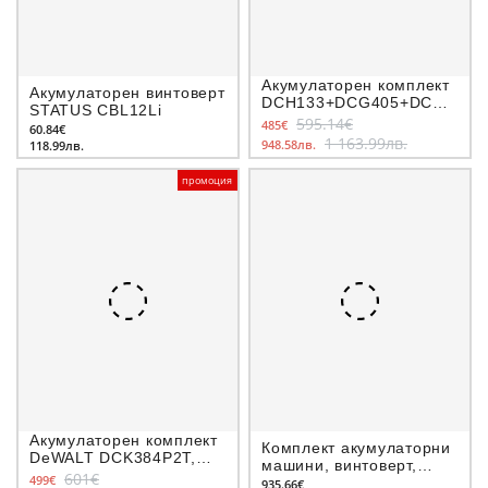
Акумулаторен комплект
Акумулаторен винтоверт
DCH133+DCG405+DCF620
STATUS CBL12Li
DeWALT DCK308DM
595.14€
485€
60.84€
1 163.99лв.
948.58лв.
118.99лв.
промоция
Акумулаторен комплект
Комплект акумулаторни
DeWALT DCK384P2T,
машини, винтоверт,
DCF887N+DCG405N+DCD796N
601€
499€
импакт, ръчен циркуляр,
935.66€