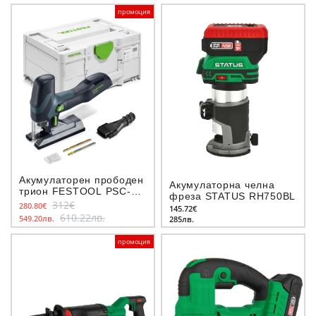
промоция
Акумулаторен прободен
Акумулаторна челна
трион FESTOOL PSC-E
фреза STATUS RH750BL
18 EB-Basic
312€
280.80€
145.72€
610.22лв.
549.20лв.
285лв.
промоция