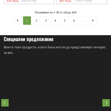
745.01лв.
1 057.79лв.
674.76лв.
807.76лв.
Показване на 1-36 от общо 424
1
2
3
4
5
6
...
Специални предложения
Вижте тези продукти, които биха могли да представляват интерес
за вас.