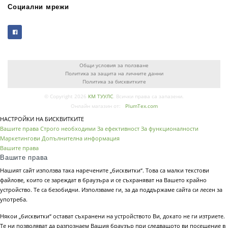
Социални мрежи
Общи условия за ползване
Политика за защита на личните данни
Политика за бисквитките
© Copyright 2026
КМ ТУУЛС
. Всички права са запазени.
Онлайн магазин от:
PlumTex.com
НАСТРОЙКИ НА БИСКВИТКИТЕ
Вашите права
Строго необходими
За ефективност
За функционалности
Маркетингови
Допълнителна информация
Вашите права
Вашите права
Нашият сайт използва така наречените „бисквитки“. Това са малки текстови
файлове, които се зареждат в браузъра и се съхраняват на Вашето крайно
устройство. Те са безобидни. Използваме ги, за да поддържаме сайта си лесен за
употреба.
Някои „бисквитки“ остават съхранени на устройството Ви, докато не ги изтриете.
Те ни позволяват да разпознаем Вашия браузър при следващото ви посещение в