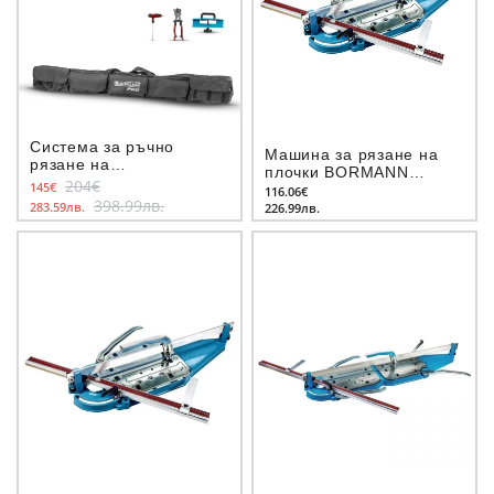
Система за ръчно
Машина за рязане на
рязане на
плочки BORMANN
широкоформатни плочи
204€
145€
BTC2200, 75 см
116.06€
BORMANN Pro BTC4550,
398.99лв.
283.59лв.
226.99лв.
3.3 м