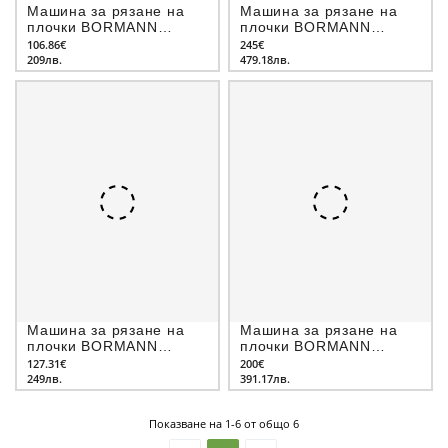
Машина за рязане на
Машина за рязане на
плочки BORMANN
плочки BORMANN
BTC2000, 63 см
BTC3250, 152 см
106.86€
245€
209лв.
479.18лв.
Машина за рязане на
Машина за рязане на
плочки BORMANN
плочки BORMANN
BTC2500, 95 см
BTC3000, 129 см
127.31€
200€
249лв.
391.17лв.
Показване на 1-6 от общо 6