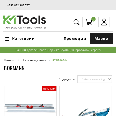
+359 882 483 737
0
Категории
Промоции
Марки
Вашият доверен партньор – консултация, продажби, сервиз
Начало
Производители
BORMANN
BORMANN
Подреди по:
промоция