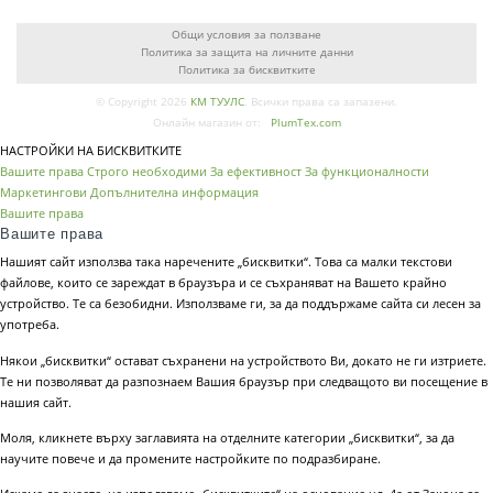
Общи условия за ползване
Политика за защита на личните данни
Политика за бисквитките
© Copyright 2026
КМ ТУУЛС
. Всички права са запазени.
Онлайн магазин от:
PlumTex.com
НАСТРОЙКИ НА БИСКВИТКИТЕ
Вашите права
Строго необходими
За ефективност
За функционалности
Маркетингови
Допълнителна информация
Вашите права
Вашите права
Нашият сайт използва така наречените „бисквитки“. Това са малки текстови
файлове, които се зареждат в браузъра и се съхраняват на Вашето крайно
устройство. Те са безобидни. Използваме ги, за да поддържаме сайта си лесен за
употреба.
Някои „бисквитки“ остават съхранени на устройството Ви, докато не ги изтриете.
Те ни позволяват да разпознаем Вашия браузър при следващото ви посещение в
нашия сайт.
Моля, кликнете върху заглавията на отделните категории „бисквитки“, за да
научите повече и да промените настройките по подразбиране.