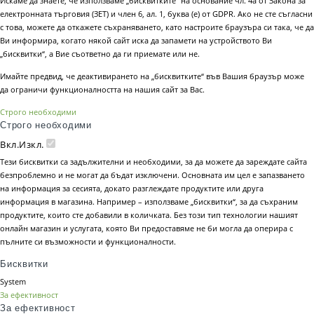
Искаме да знаете, че използваме „бисквитките“ на основание чл. 4а от Закона за
електронната търговия (ЗЕТ) и член 6, ал. 1, буква (е) от GDPR. Ако не сте съгласни
с това, можете да откажете съхраняването, като настроите браузъра си така, че да
Ви информира, когато някой сайт иска да запамети на устройството Ви
„бисквитки“, а Вие съответно да ги приемате или не.
Имайте предвид, че деактивирането на „бисквитките“ във Вашия браузър може
да ограничи функционалността на нашия сайт за Вас.
Строго необходими
Строго необходими
Вкл.
Изкл.
Тези бисквитки са задължителни и необходими, за да можете да зареждате сайта
безпроблемно и не могат да бъдат изключени. Основната им цел е запазването
на информация за сесията, докато разглеждате продуктите или друга
информация в магазина. Например – използваме „бисквитки“, за да съхраним
продуктите, които сте добавили в количката. Без този тип технологии нашият
онлайн магазин и услугата, която Ви предоставяме не би могла да оперира с
пълните си възможности и функционалности.
Бисквитки
System
За ефективност
За ефективност