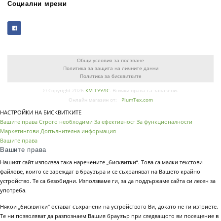
Социални мрежи
Общи условия за ползване
Политика за защита на личните данни
Политика за бисквитките
© Copyright 2026
КМ ТУУЛС
. Всички права са запазени.
Онлайн магазин от:
PlumTex.com
НАСТРОЙКИ НА БИСКВИТКИТЕ
Вашите права
Строго необходими
За ефективност
За функционалности
Маркетингови
Допълнителна информация
Вашите права
Вашите права
Нашият сайт използва така наречените „бисквитки“. Това са малки текстови
файлове, които се зареждат в браузъра и се съхраняват на Вашето крайно
устройство. Те са безобидни. Използваме ги, за да поддържаме сайта си лесен за
употреба.
Някои „бисквитки“ остават съхранени на устройството Ви, докато не ги изтриете.
Те ни позволяват да разпознаем Вашия браузър при следващото ви посещение в