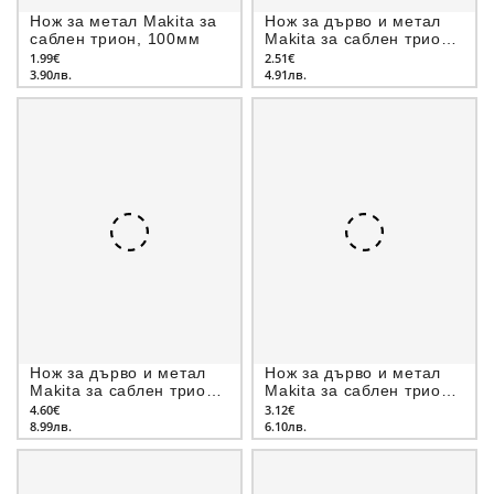
Нож за метал Makita за
Нож за дърво и метал
саблен трион, 100мм
Makita за саблен трион,
152мм
1.99€
2.51€
3.90лв.
4.91лв.
Нож за дърво и метал
Нож за дърво и метал
Makita за саблен трион,
Makita за саблен трион,
152мм
150мм
4.60€
3.12€
8.99лв.
6.10лв.