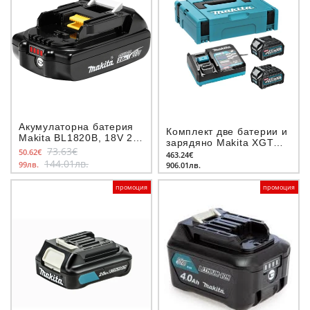
Акумулаторна батерия
Комплект две батерии и
Makita BL1820B, 18V 2.0
зарядяно Makita XGT
Ah
73.63€
50.62€
40V 2.5Ah
463.24€
144.01лв.
99лв.
906.01лв.
промоция
промоция