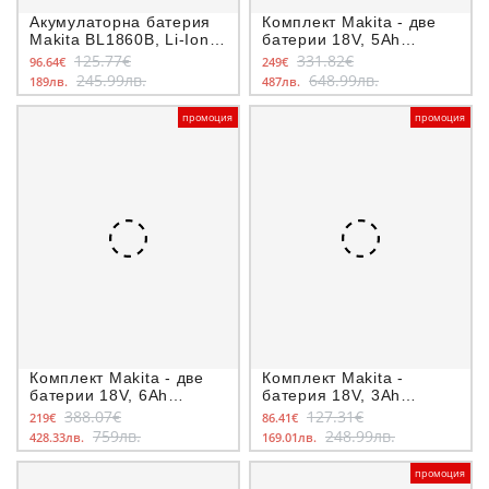
Акумулаторна батерия
Комплект Makita - две
Makita BL1860B, Li-Ion,
батерии 18V, 5Ah
18.0 V, 6.0 Ah
BL1850B и двойно
125.77€
331.82€
96.64€
249€
зарядно DC18RD
245.99лв.
648.99лв.
189лв.
487лв.
промоция
промоция
Комплект Makita - две
Комплект Makita -
батерии 18V, 6Ah
батерия 18V, 3Ah
BL1860B и зарядно
BL1830B и зарядно
388.07€
127.31€
219€
86.41€
DC18RC
DC18RC
759лв.
248.99лв.
428.33лв.
169.01лв.
промоция