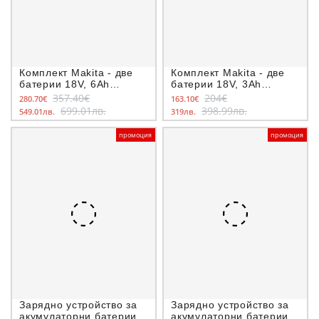
Комплект Makita - две
Комплект Makita - две
батерии 18V, 6Ah
батерии 18V, 3Ah
BL1860B и двойно
BL1830 и зарядно
357.40€
204€
280.70€
163.10€
зарядно DC18RD
DC18RC
699.01лв.
398.99лв.
549.01лв.
319лв.
промоция
промоция
Зарядно устройство за
Зарядно устройство за
акумулаторни батерии
акумулаторни батерии