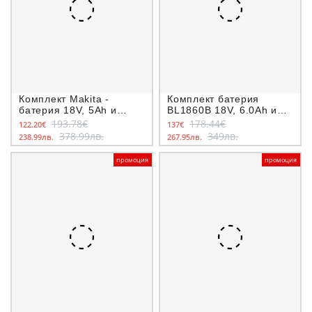
Комплект Makita -
Комплект батерия
батерия 18V, 5Ah и
BL1860B 18V, 6.0Ah и
зарядно устройство
зарядно DC18RC
193.78€
178.44€
122.20€
137€
378.99лв.
349лв.
238.99лв.
267.95лв.
промоция
промоция