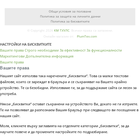
Общи условия за ползване
Политика за защита на личните данни
Политика за бисквитките
© Copyright 2026
КМ ТУУЛС
. Всички права са запазени.
Онлайн магазин от:
PlumTex.com
НАСТРОЙКИ НА БИСКВИТКИТЕ
Вашите права
Строго необходими
За ефективност
За функционалности
Маркетингови
Допълнителна информация
Вашите права
Вашите права
Нашият сайт използва така наречените „бисквитки“. Това са малки текстови
файлове, които се зареждат в браузъра и се съхраняват на Вашето крайно
устройство. Те са безобидни. Използваме ги, за да поддържаме сайта си лесен за
употреба.
Някои „бисквитки“ остават съхранени на устройството Ви, докато не ги изтриете.
Те ни позволяват да разпознаем Вашия браузър при следващото ви посещение в
нашия сайт.
Моля, кликнете върху заглавията на отделните категории „бисквитки“, за да
научите повече и да промените настройките по подразбиране.