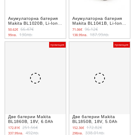
Акумулаторна батерия
Акумулаторна батерия
Makita BL1020B, Li-Ion,
Makita BL1041B, Li-Ion
10.8-12V, 2.0 Ah
12.0 V, 4.0 Ah
66.47€
96.12€
50.62€
71.06€
130лв.
187.99лв.
99лв.
138.99лв.
промоция
промоция
Две батерии Makita
Две батерии Makita
BL1860B, 18V, 6.0Ah
BL1850B, 18V, 5.0Ah
251.56€
172.82€
172.81€
152.36€
492лв.
338.01лв.
337.99лв.
298лв.