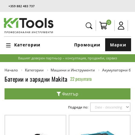
+359 882 483 737
0
Категории
Промоции
Марки
Вашият доверен партньор – консултация, продажби, сервиз
Начало
Категории
Машини и Инструменти
Акумулаторни бат
Батерии и зарядни Makita
22 резултата
Филтър
Подреди по: