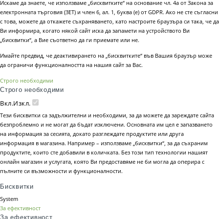
Искаме да знаете, че използваме „бисквитките“ на основание чл. 4а от Закона за
електронната търговия (ЗЕТ) и член 6, ал. 1, буква (е) от GDPR. Ако не сте съгласни
с това, можете да откажете съхраняването, като настроите браузъра си така, че да
Ви информира, когато някой сайт иска да запамети на устройството Ви
„бисквитки“, а Вие съответно да ги приемате или не.
Имайте предвид, че деактивирането на „бисквитките“ във Вашия браузър може
да ограничи функционалността на нашия сайт за Вас.
Строго необходими
Строго необходими
Вкл.
Изкл.
Тези бисквитки са задължителни и необходими, за да можете да зареждате сайта
безпроблемно и не могат да бъдат изключени. Основната им цел е запазването
на информация за сесията, докато разглеждате продуктите или друга
информация в магазина. Например – използваме „бисквитки“, за да съхраним
продуктите, които сте добавили в количката. Без този тип технологии нашият
онлайн магазин и услугата, която Ви предоставяме не би могла да оперира с
пълните си възможности и функционалности.
Бисквитки
System
За ефективност
За ефективност