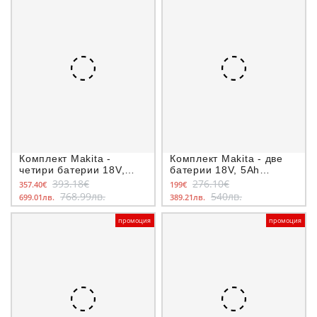
Комплект Makita -
Комплект Makita - две
четири батерии 18V,
батерии 18V, 5Ah
3Ah BL1830 и двойно
BL1850B и зарядно
393.18€
276.10€
357.40€
199€
зарядно DC18RD
DC18RC
768.99лв.
540лв.
699.01лв.
389.21лв.
промоция
промоция