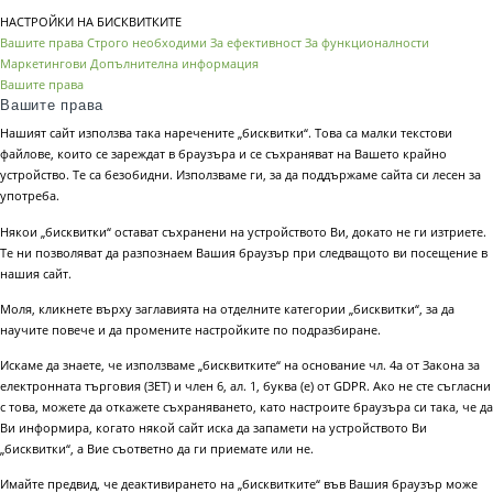
НАСТРОЙКИ НА БИСКВИТКИТЕ
Вашите права
Строго необходими
За ефективност
За функционалности
Маркетингови
Допълнителна информация
Вашите права
Вашите права
Нашият сайт използва така наречените „бисквитки“. Това са малки текстови
файлове, които се зареждат в браузъра и се съхраняват на Вашето крайно
устройство. Те са безобидни. Използваме ги, за да поддържаме сайта си лесен за
употреба.
Някои „бисквитки“ остават съхранени на устройството Ви, докато не ги изтриете.
Те ни позволяват да разпознаем Вашия браузър при следващото ви посещение в
нашия сайт.
Моля, кликнете върху заглавията на отделните категории „бисквитки“, за да
научите повече и да промените настройките по подразбиране.
Искаме да знаете, че използваме „бисквитките“ на основание чл. 4а от Закона за
електронната търговия (ЗЕТ) и член 6, ал. 1, буква (е) от GDPR. Ако не сте съгласни
с това, можете да откажете съхраняването, като настроите браузъра си така, че да
Ви информира, когато някой сайт иска да запамети на устройството Ви
„бисквитки“, а Вие съответно да ги приемате или не.
Имайте предвид, че деактивирането на „бисквитките“ във Вашия браузър може