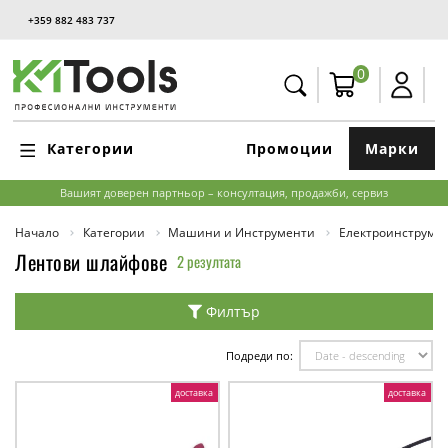
+359 882 483 737
0
Категории
Промоции
Марки
Вашият доверен партньор – консултация, продажби, сервиз
Начало
Категории
Машини и Инструменти
Електроинструме
Лентови шлайфове
2 резултата
Филтър
Подреди по:
доставка
доставка