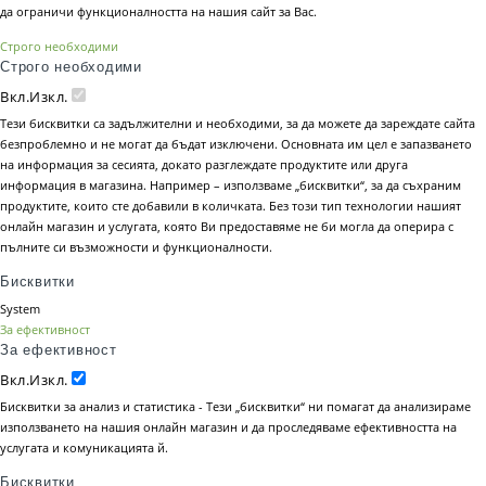
да ограничи функционалността на нашия сайт за Вас.
Строго необходими
Строго необходими
Вкл.
Изкл.
Тези бисквитки са задължителни и необходими, за да можете да зареждате сайта
безпроблемно и не могат да бъдат изключени. Основната им цел е запазването
на информация за сесията, докато разглеждате продуктите или друга
информация в магазина. Например – използваме „бисквитки“, за да съхраним
продуктите, които сте добавили в количката. Без този тип технологии нашият
онлайн магазин и услугата, която Ви предоставяме не би могла да оперира с
пълните си възможности и функционалности.
Бисквитки
System
За ефективност
За ефективност
Вкл.
Изкл.
Бисквитки за анализ и статистика - Тези „бисквитки“ ни помагат да анализираме
използването на нашия онлайн магазин и да проследяваме ефективността на
услугата и комуникацията й.
Бисквитки