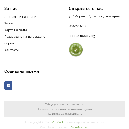
За нас
Свържи се с нас
ул “Морава 1”, Плевен, България
Доставка и плащане
За нас
0882483737
Карта на сайта
lobotech@abv.bg
Пазаруване на изплащане
Сервиз
Контакти
Социални мрежи
Общи условия за ползване
Политика за защита на личните данни
Политика за бисквитките
© Copyright 2026
КМ ТУУЛС
. Всички права са запазени.
Онлайн магазин от:
PlumTex.com