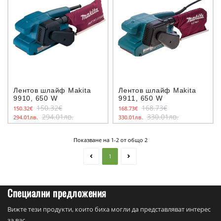
Лентов шлайф Makita
Лентов шлайф Makita
9910, 650 W
9911, 650 W
150.32€
168.73€
150.32€
168.73€
294.01лв.
330.01лв.
294.01лв.
330.01лв.
Показване на 1-2 от общо 2
1
Специални предложения
Вижте тези продукти, които биха могли да представляват интерес
за вас.