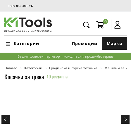
+359 882 483 737
0
Категории
Промоции
Марки
Вашият доверен партньор – консултация, продажби, сервиз
Начало
Категории
Градинска и горска техника
Машини за кос
Косачки за трева
10 резултата