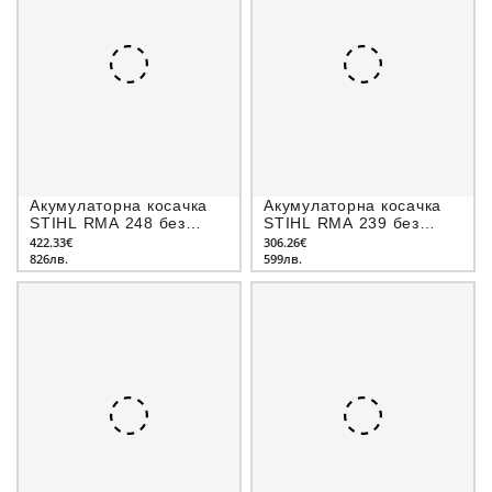
Акумулаторна косачка
Акумулаторна косачка
STIHL RMA 248 без
STIHL RMA 239 без
батерия и зарядно, 36 V
батерия и зарядно, 36 V
422.33€
306.26€
826лв.
599лв.