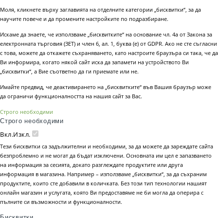
Моля, кликнете върху заглавията на отделните категории „бисквитки“, за да
научите повече и да промените настройките по подразбиране.
Искаме да знаете, че използваме „бисквитките“ на основание чл. 4а от Закона за
електронната търговия (ЗЕТ) и член 6, ал. 1, буква (е) от GDPR. Ако не сте съгласни
с това, можете да откажете съхраняването, като настроите браузъра си така, че да
Ви информира, когато някой сайт иска да запамети на устройството Ви
„бисквитки“, а Вие съответно да ги приемате или не.
Имайте предвид, че деактивирането на „бисквитките“ във Вашия браузър може
да ограничи функционалността на нашия сайт за Вас.
Строго необходими
Строго необходими
Вкл.
Изкл.
Тези бисквитки са задължителни и необходими, за да можете да зареждате сайта
безпроблемно и не могат да бъдат изключени. Основната им цел е запазването
на информация за сесията, докато разглеждате продуктите или друга
информация в магазина. Например – използваме „бисквитки“, за да съхраним
продуктите, които сте добавили в количката. Без този тип технологии нашият
онлайн магазин и услугата, която Ви предоставяме не би могла да оперира с
пълните си възможности и функционалности.
Бисквитки