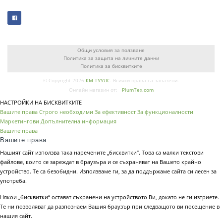
Общи условия за ползване
Политика за защита на личните данни
Политика за бисквитките
© Copyright 2026
КМ ТУУЛС
. Всички права са запазени.
Онлайн магазин от:
PlumTex.com
НАСТРОЙКИ НА БИСКВИТКИТЕ
Вашите права
Строго необходими
За ефективност
За функционалности
Маркетингови
Допълнителна информация
Вашите права
Вашите права
Нашият сайт използва така наречените „бисквитки“. Това са малки текстови
файлове, които се зареждат в браузъра и се съхраняват на Вашето крайно
устройство. Те са безобидни. Използваме ги, за да поддържаме сайта си лесен за
употреба.
Някои „бисквитки“ остават съхранени на устройството Ви, докато не ги изтриете.
Те ни позволяват да разпознаем Вашия браузър при следващото ви посещение в
нашия сайт.