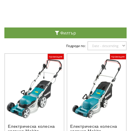
Филтър
Подреди по:
промоция
промоция
Електрическа колесна
Eлектрическа колесна
косачка Makita
косачка Makita