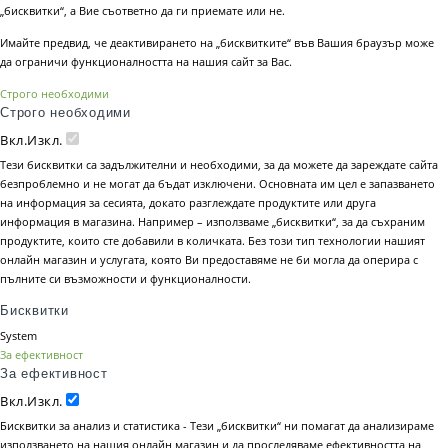
„бисквитки“, а Вие съответно да ги приемате или не.
Имайте предвид, че деактивирането на „бисквитките“ във Вашия браузър може
да ограничи функционалността на нашия сайт за Вас.
Строго необходими
Строго необходими
Вкл.
Изкл.
Тези бисквитки са задължителни и необходими, за да можете да зареждате сайта
безпроблемно и не могат да бъдат изключени. Основната им цел е запазването
на информация за сесията, докато разглеждате продуктите или друга
информация в магазина. Например – използваме „бисквитки“, за да съхраним
продуктите, които сте добавили в количката. Без този тип технологии нашият
онлайн магазин и услугата, която Ви предоставяме не би могла да оперира с
пълните си възможности и функционалности.
Бисквитки
System
За ефективност
За ефективност
Вкл.
Изкл.
Бисквитки за анализ и статистика - Тези „бисквитки“ ни помагат да анализираме
използването на нашия онлайн магазин и да проследяваме ефективността на