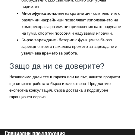
оборудвани с LED светлини, които осигуряват
видимост.
Многофункционални накрайници
- комплектите с
различни накрайници позволяват използването на
компресора за различни приложения като надуване
на гуми, спортни пособия и надуваеми играчки.
Бързо зареждане
- батерии с функции за бързо
зареждне, което намалява времето за зареждане и
увеличава времето за работа.
Защо да ни се доверите?
Независимо дали сте в гаража или на път, нашите продукти
ще свършат работата бързо и качествено. Предлагаме
експертна консултация, бърза доставка и подсигурен
гаранционен сервиз.
Специални предложения