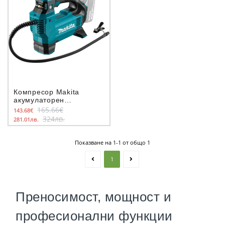
Компресор Makita
акумулаторен
безмаслен 18 V, 11.1
165.66€
143.68€
bar
324лв.
281.01лв.
Показване на 1-1 от общо 1
1
Преносимост, мощност и
професионални функции