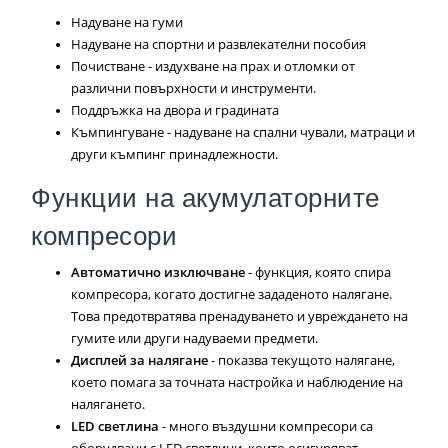
Надуване на гуми
Надуване на спортни и развлекателни пособия
Почистване - издухване на прах и отломки от
различни повърхности и инструменти.
Поддръжка на двора и градината
Къмпингуване - надуване на спални чували, матраци и
други къмпинг принадлежности.
Функции на акумулаторните
компресори
Автоматично изключване
- функция, която спира
компресора, когато достигне зададеното налягане.
Това предотвратява пренадуването и увреждането на
гумите или други надуваеми предмети.
Дисплей за налягане
- показва текущото налягане,
което помага за точната настройка и наблюдение на
налягането.
LED светлина
- много въздушни компресори са