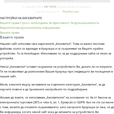
© Copyright 2026
КМ ТУУЛС
. Всички права са запазени.
Онлайн магазин от:
PlumTex.com
НАСТРОЙКИ НА БИСКВИТКИТЕ
Вашите права
Строго необходими
За ефективност
За функционалности
Маркетингови
Допълнителна информация
Вашите права
Вашите права
Нашият сайт използва така наречените „бисквитки“. Това са малки текстови
файлове, които се зареждат в браузъра и се съхраняват на Вашето крайно
устройство. Те са безобидни. Използваме ги, за да поддържаме сайта си лесен за
употреба.
Някои „бисквитки“ остават съхранени на устройството Ви, докато не ги изтриете.
Те ни позволяват да разпознаем Вашия браузър при следващото ви посещение в
нашия сайт.
Моля, кликнете върху заглавията на отделните категории „бисквитки“, за да
научите повече и да промените настройките по подразбиране.
Искаме да знаете, че използваме „бисквитките“ на основание чл. 4а от Закона за
електронната търговия (ЗЕТ) и член 6, ал. 1, буква (е) от GDPR. Ако не сте съгласни
с това, можете да откажете съхраняването, като настроите браузъра си така, че да
Ви информира, когато някой сайт иска да запамети на устройството Ви