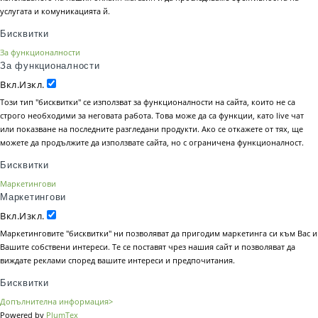
услугата и комуникацията й.
Бисквитки
За функционалности
За функционалности
Вкл.
Изкл.
Този тип "бисквитки" се използват за функционалности на сайта, които не са
строго необходими за неговата работа. Това може да са функции, като live чат
или показване на последните разгледани продукти. Ако се откажете от тях, ще
можете да продължите да използвате сайта, но с ограничена функционалност.
Бисквитки
Маркетингови
Маркетингови
Вкл.
Изкл.
Маркетинговите "бисквитки" ни позволяват да пригодим маркетинга си към Вас и
Вашите собствени интереси. Те се поставят чрез нашия сайт и позволяват да
виждате реклами според вашите интереси и предпочитания.
Бисквитки
Допълнителна информация>
Powered by
PlumTex