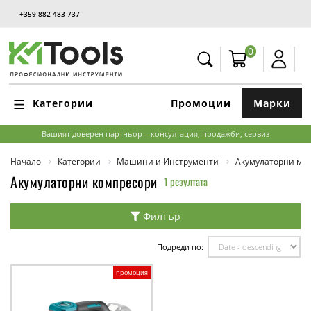
+359 882 483 737
0
Категории
Промоции
Марки
Вашият доверен партньор – консултация, продажби, сервиз
Начало
Категории
Машини и Инструменти
Акумулаторни м
Акумулаторни компресори
1 резултата
Филтър
Подреди по:
промоция