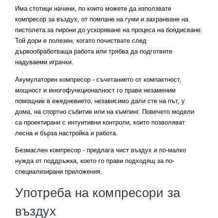
Има стотици начини, по които можете да използвате
компресор за въздух, от помпане на гуми и захранване на
пистолета за пирони до ускоряване на процеса на боядисване.
Той дори е полезен, когато почиствате след
дървообработваща работа или трябва да подготвите
надуваеми играчки.
Акумулаторен компресор - съчетанието от компактност,
мощност и многофункционалност го прави незаменим
помощник в ежедневието, независимо дали сте на път, у
дома, на спортно събитие или на къмпинг. Повечето модели
са проектирани с интуитивни контроли, които позволяват
лесна и бърза настройка и работа.
Безмаслен компресор - предлага чист въздух и по-малко
нужда от поддръжка, което го прави подходящ за по-
специализирани приложения.
Употреба на компресори за
въздух