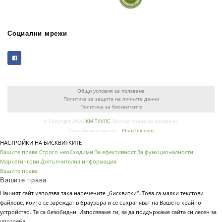
Социални мрежи
Общи условия за ползване
Политика за защита на личните данни
Политика за бисквитките
© Copyright 2026
КМ ТУУЛС
. Всички права са запазени.
Онлайн магазин от:
PlumTex.com
НАСТРОЙКИ НА БИСКВИТКИТЕ
Вашите права
Строго необходими
За ефективност
За функционалности
Маркетингови
Допълнителна информация
Вашите права
Вашите права
Нашият сайт използва така наречените „бисквитки“. Това са малки текстови
файлове, които се зареждат в браузъра и се съхраняват на Вашето крайно
устройство. Те са безобидни. Използваме ги, за да поддържаме сайта си лесен за
употреба.