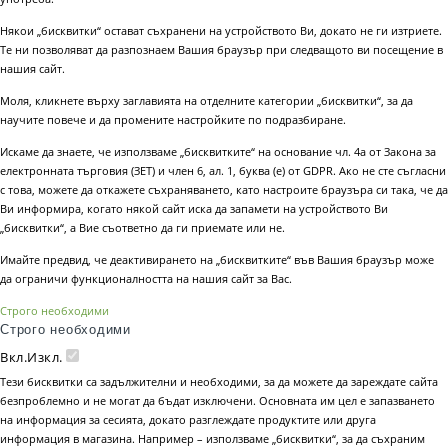
Някои „бисквитки“ остават съхранени на устройството Ви, докато не ги изтриете.
Те ни позволяват да разпознаем Вашия браузър при следващото ви посещение в
нашия сайт.
Моля, кликнете върху заглавията на отделните категории „бисквитки“, за да
научите повече и да промените настройките по подразбиране.
Искаме да знаете, че използваме „бисквитките“ на основание чл. 4а от Закона за
електронната търговия (ЗЕТ) и член 6, ал. 1, буква (е) от GDPR. Ако не сте съгласни
с това, можете да откажете съхраняването, като настроите браузъра си така, че да
Ви информира, когато някой сайт иска да запамети на устройството Ви
„бисквитки“, а Вие съответно да ги приемате или не.
Имайте предвид, че деактивирането на „бисквитките“ във Вашия браузър може
да ограничи функционалността на нашия сайт за Вас.
Строго необходими
Строго необходими
Вкл.
Изкл.
Тези бисквитки са задължителни и необходими, за да можете да зареждате сайта
безпроблемно и не могат да бъдат изключени. Основната им цел е запазването
на информация за сесията, докато разглеждате продуктите или друга
информация в магазина. Например – използваме „бисквитки“, за да съхраним