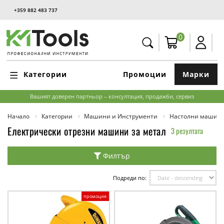
+359 882 483 737
0
Категории
Промоции
Марки
Вашият доверен партньор – консултация, продажби, сервиз
Начало
Категории
Машини и Инструменти
Настолни машин
Електрически отрезни машини за метал
3 резултата
Филтър
Подреди по:
промоция