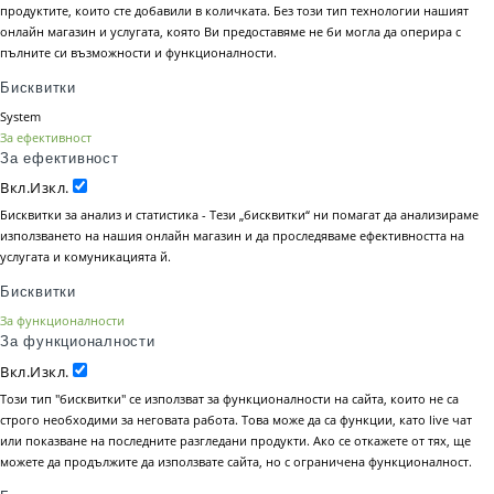
продуктите, които сте добавили в количката. Без този тип технологии нашият
онлайн магазин и услугата, която Ви предоставяме не би могла да оперира с
пълните си възможности и функционалности.
Бисквитки
System
За ефективност
За ефективност
Вкл.
Изкл.
Бисквитки за анализ и статистика - Тези „бисквитки“ ни помагат да анализираме
използването на нашия онлайн магазин и да проследяваме ефективността на
услугата и комуникацията й.
Бисквитки
За функционалности
За функционалности
Вкл.
Изкл.
Този тип "бисквитки" се използват за функционалности на сайта, които не са
строго необходими за неговата работа. Това може да са функции, като live чат
или показване на последните разгледани продукти. Ако се откажете от тях, ще
можете да продължите да използвате сайта, но с ограничена функционалност.