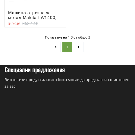
Машина отрезна за
метал Makita LW1400,
2400W, 355 мм
368.14€
319.04€
Показване на 1-3 от общо 3
1
Специални предложения
Вижте тези продукти, които биха могли да представляват интерес
за вас.