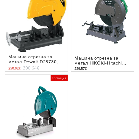
Машина отрезна за
Машина отрезна за
метал Dewalt D28730,
метал HiKOKI-Hitachi
2300W, 355мм
300.64€
CC14SF, 2000W, 355мм
250.02€
229.57€
промоция