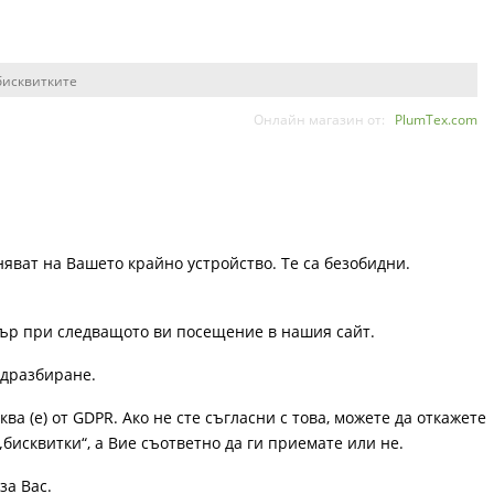
бисквитките
Онлайн магазин от:
PlumTex.com
няват на Вашето крайно устройство. Те са безобидни.
узър при следващото ви посещение в нашия сайт.
одразбиране.
ква (е) от GDPR. Ако не сте съгласни с това, можете да откажете
„бисквитки“, а Вие съответно да ги приемате или не.
за Вас.