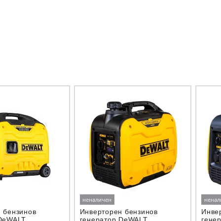
неналичен
ненал
 бензинов
Инверторен бензинов
Инве
 DeWALT
генератор DeWALT
гене