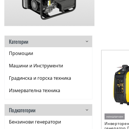
Категории
Промоции
Машини и Инструменти
Градинска и горска техника
Измервателна техника
Аксесоари
Подкатегории
Консумативи
неналичен
Бензинови генератори
Инверторен
Ръчни инструменти
генератор