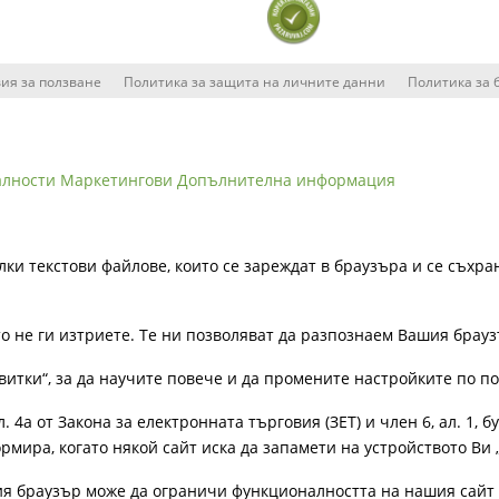
ия за ползване
Политика за защита на личните данни
Политика за 
алности
Маркетингови
Допълнителна информация
лки текстови файлове, които се зареждат в браузъра и се съхра
ато не ги изтриете. Те ни позволяват да разпознаем Вашия бра
витки“, за да научите повече и да промените настройките по п
4а от Закона за електронната търговия (ЗЕТ) и член 6, ал. 1, бу
рмира, когато някой сайт иска да запамети на устройството Ви 
ия браузър може да ограничи функционалността на нашия сайт 