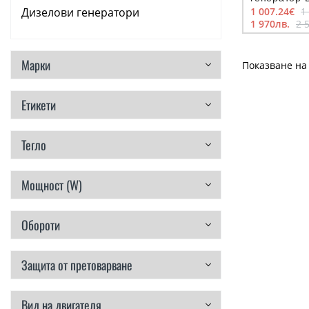
DXGNI42E 
Дизелови генератори
1 007.24€
1
1 970лв.
2 
Резервни части
Марки
Показване на 
Етикети
Тегло
Мощност (W)
Обороти
Защита от претоварване
Вид на двигателя