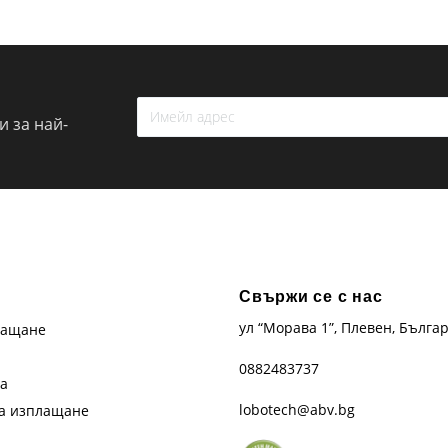
 за най-
Свържи се с нас
ул “Морава 1”, Плевен, Бълга
лащане
0882483737
та
lobotech@abv.bg
на изплащане