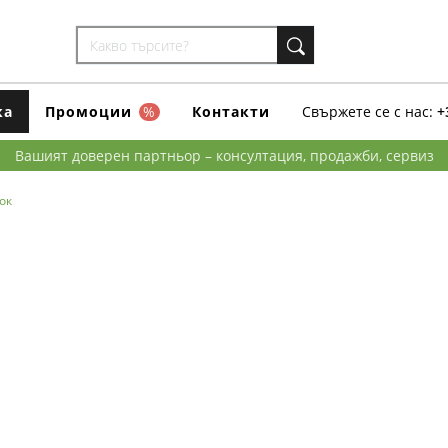
ка
Промоции
%
Контакти
Свържете се с нас:
+
Вашият доверен партньор – консултация, продажби, сервиз
ок