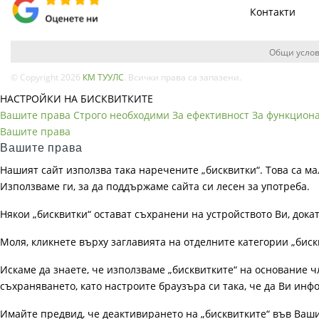
Контакти
Общи услов
© Copyright 2026
КМ ТУУЛС
. Всички права са запазени.
НАСТРОЙКИ НА БИСКВИТКИТЕ
Вашите права
Строго необходими
За ефективност
За функцион
Вашите права
Вашите права
Нашият сайт използва така наречените „бисквитки“. Това са ма
Използваме ги, за да поддържаме сайта си лесен за употреба.
Някои „бисквитки“ остават съхранени на устройството Ви, док
Моля, кликнете върху заглавията на отделните категории „биск
Искаме да знаете, че използваме „бисквитките“ на основание чл. 
съхраняването, като настроите браузъра си така, че да Ви инфо
Имайте предвид, че деактивирането на „бисквитките“ във Ваш