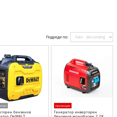
Подреди по:
ичен
промоция
рторен бензинов
Генератор инверторен
ратор DeWALT
бензинов монофазен 2,2Kw,