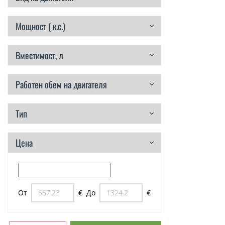
Мощност ( к.с.)
Вместимост, л
Работен обем на двигателя
Тип
Цена
От
€
До
€