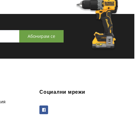
Абонирам се
Социални мрежи
рия