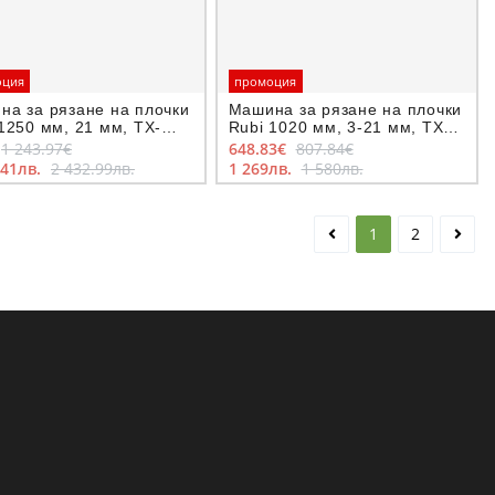
оция
промоция
на за рязане на плочки
Машина за рязане на плочки
1250 мм, 21 мм, TX-
Rubi 1020 мм, 3-21 мм, TX-
 MAX
1020 MAX
1 243.97€
648.83€
807.84€
.41лв.
2 432.99лв.
1 269лв.
1 580лв.
1
2