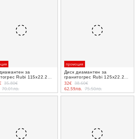
оция
промоция
 диамантен за
Диск диамантен за
тогрес Rubi 115x22.23
гранитогрес Rubi 125x22.23
urbo Viper TVA
мм, Turbo Viper TVA
€
35.80€
32€
38.60€
rPro
SuperPro
.
70.01лв.
62.59лв.
75.50лв.