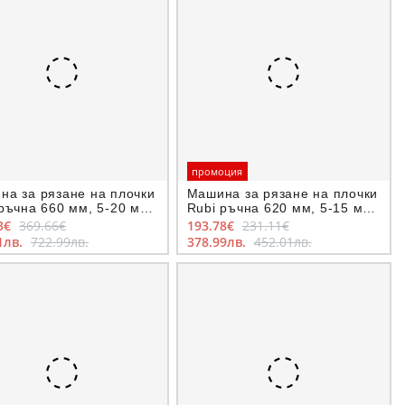
промоция
на за рязане на плочки
Машина за рязане на плочки
ръчна 660 мм, 5-20 мм,
Rubi ръчна 620 мм, 5-15 мм,
6-S
Speed-62N
3€
369.66€
193.78€
231.11€
1лв.
722.99лв.
378.99лв.
452.01лв.