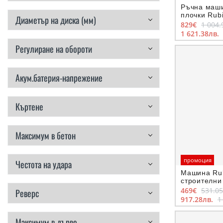
Ръчна маши
плочки Rub
Диаметър на диска (мм)
1020 мм, 3
829€
1 004.
1 621.38лв.
Регулиране на обороти
Акум.батерия-напрежение
Къртене
Максимум в бетон
промоция
Честота на удара
Машина Rub
строителни
водеща гре
469€
531.0
Реверс
мм, 650 мм
917.28лв.
1
Максимум в дърво