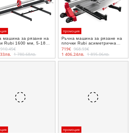
оция
промоция
а машина за рязане на
Ръчна машина за рязане на
и Rubi 1600 мм, 5-18
плочки Rubi асиметрична
CH-1600
850 мм, 3-21 мм TK-850
910.45€
719€
968.93€
.33лв.
1 780.68лв.
1 406.24лв.
1 895.06лв.
оция
промоция