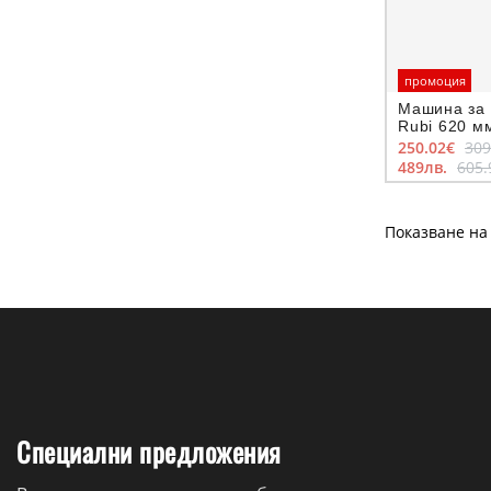
промоция
Машина за 
Rubi 620 мм
Speed-62 M
250.02€
309
489лв.
605.
Показване на 
Специални предложения