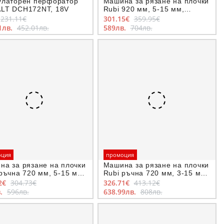
улаторен перфоратор
Машина за рязане на плочки
LT DCH172NT, 18V
Rubi 920 мм, 5-15 мм,
Speed-92N
231.11€
301.15€
359.95€
1лв.
452.01лв.
589лв.
704лв.
оция
промоция
на за рязане на плочки
Машина за рязане на плочки
ръчна 720 мм, 5-15 мм,
Rubi ръчна 720 мм, 3-15 мм,
d-72N
Speed-72 Magnet
2€
304.73€
326.71€
413.12€
в.
596лв.
638.99лв.
808лв.