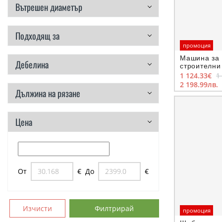
Вътрешен диаметър
Подходящ за
промоция
Машина за 
Дебелина
строителни
DR-350 мм,
1 124.33€
1
2 198.99лв.
Дължина на рязане
Цена
От
€
До
€
Изчисти
Филтрирай
промоция