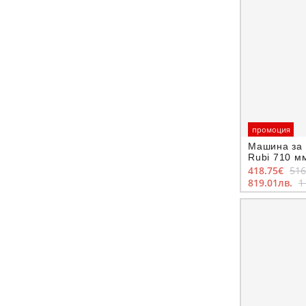
промоция
Машина за 
Rubi 710 мм
710 Magnet
418.75€
516
819.01лв.
1