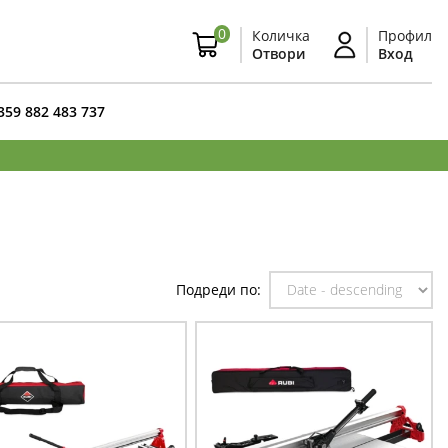
0
Количка
Профил
Отвори
Вход
359 882 483 737
Подреди по: