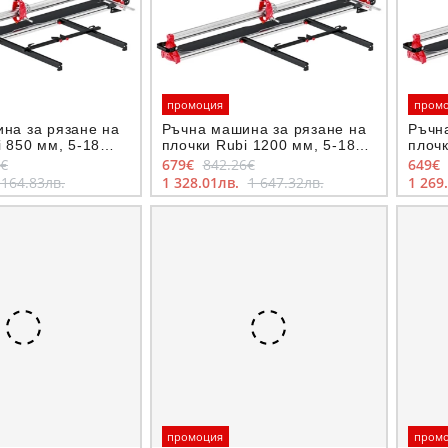
промоция
пром
на за рязане на
Ръчна машина за рязане на
Ръчн
 850 мм, 5-18
плочки Rubi 1200 мм, 5-18
плочк
50
мм, RCH-1200
мм R
7€
679€
842.26€
649€
 164.83лв.
1 328.01лв.
1 647.32лв.
1 269
промоция
пром