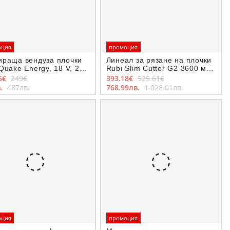
оция
промоция
ираща вендуза плочки
Линеал за рязане на плочки
Quake Energy, 18 V, 2
Rubi Slim Cutter G2 3600 мм,
3-10 мм
5€
249€
393.18€
525.61€
в.
487лв.
768.99лв.
1 028.01лв.
оция
промоция