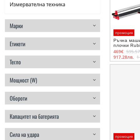
Измервателна техника
Аксесоари
Марки
Консумативи
промоция
Ръчна маши
Етикети
Ръчни инструменти
плочки Rubi
мм, RCH-8
469€
595.5
917.28лв.
1
Резервни части
Тегло
Мощност (W)
Обороти
Капацитет на батерията
Сила на удара
промоция