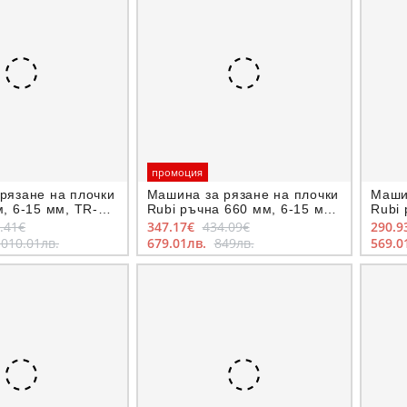
промоция
рязане на плочки
Машина за рязане на плочки
Маши
, 6-15 мм, TR-
Rubi ръчна 660 мм, 6-15 мм,
Rubi 
TS-66
TP-6
.41€
347.17€
434.09€
290.9
 010.01лв.
679.01лв.
849лв.
569.0