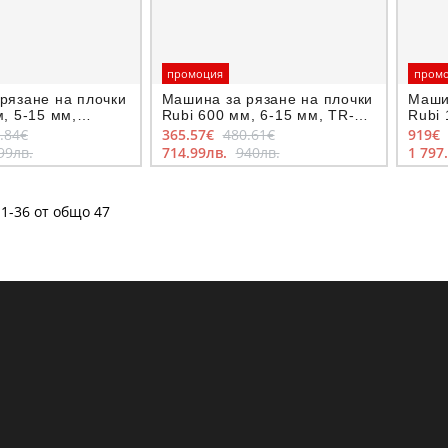
промоция
пром
рязане на плочки
Машина за рязане на плочки
Маши
, 5-15 мм,
Rubi 600 мм, 6-15 мм, TR-
Rubi 
agnet
600 Magnet
1250
.84€
365.57€
480.61€
919€
99лв.
714.99лв.
940лв.
1 797
1-36 от общо 47