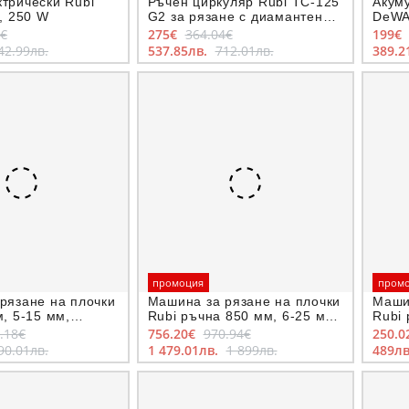
трически Rubi
Ръчен циркуляр Rubi TC-125
Акум
, 250 W
G2 за рязане с диамантен
DeWA
диск 125 мм, 1250 W
7€
275€
364.04€
199€
42.99лв.
537.85лв.
712.01лв.
389.2
промоция
пром
рязане на плочки
Машина за рязане на плочки
Маши
, 5-15 мм,
Rubi ръчна 850 мм, 6-25 мм,
Rubi 
agnet
TZ-850
Spee
.18€
756.20€
970.94€
250.0
90.01лв.
1 479.01лв.
1 899лв.
489л