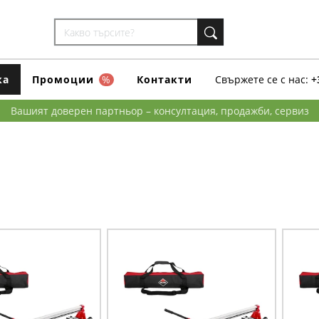
ка
Промоции
%
Контакти
Свържете се с нас:
+
Вашият доверен партньор – консултация, продажби, сервиз