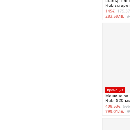
Шабър елек
Rubiscraper
145€
175.3
283.59лв.
3
промоция
Машина за 
Rubi 920 мм
Speed-92 M
408.53€
506
799.01лв.
9