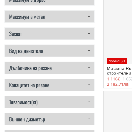
Максимум в метал
Захват
Вид на двигателя
промоция
Дълбочина на рязане
Машина Rub
строителни
W, ф 250 м
1 116€
1 65
250 MAX
Капацитет на рязане
2 182.71лв.
Товаримост(кг)
Външен диаметър