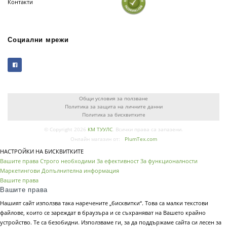
Контакти
Социални мрежи
Общи условия за ползване
Политика за защита на личните данни
Политика за бисквитките
© Copyright 2026
КМ ТУУЛС
. Всички права са запазени.
Онлайн магазин от:
PlumTex.com
НАСТРОЙКИ НА БИСКВИТКИТЕ
Вашите права
Строго необходими
За ефективност
За функционалности
Маркетингови
Допълнителна информация
Вашите права
Вашите права
Нашият сайт използва така наречените „бисквитки“. Това са малки текстови
файлове, които се зареждат в браузъра и се съхраняват на Вашето крайно
устройство. Те са безобидни. Използваме ги, за да поддържаме сайта си лесен за