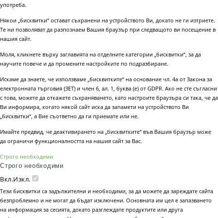
употреба.
Някои „бисквитки“ остават съхранени на устройството Ви, докато не ги изтриете.
Те ни позволяват да разпознаем Вашия браузър при следващото ви посещение в
нашия сайт.
Моля, кликнете върху заглавията на отделните категории „бисквитки“, за да
научите повече и да промените настройките по подразбиране.
Искаме да знаете, че използваме „бисквитките“ на основание чл. 4а от Закона за
електронната търговия (ЗЕТ) и член 6, ал. 1, буква (е) от GDPR. Ако не сте съгласни
с това, можете да откажете съхраняването, като настроите браузъра си така, че да
Ви информира, когато някой сайт иска да запамети на устройството Ви
„бисквитки“, а Вие съответно да ги приемате или не.
Имайте предвид, че деактивирането на „бисквитките“ във Вашия браузър може
да ограничи функционалността на нашия сайт за Вас.
Строго необходими
Строго необходими
Вкл.
Изкл.
Тези бисквитки са задължителни и необходими, за да можете да зареждате сайта
безпроблемно и не могат да бъдат изключени. Основната им цел е запазването
на информация за сесията, докато разглеждате продуктите или друга