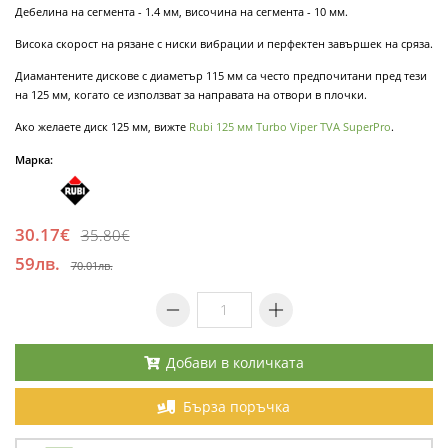
Дебелина на сегмента - 1.4 мм, височина на сегмента - 10 мм.
Висока скорост на рязане с ниски вибрации и перфектен завършек на сряза.
Диамантените дискове с диаметър 115 мм са често предпочитани пред тези
на 125 мм, когато се използват за направата на отвори в плочки.
Ако желаете диск 125 мм, вижте
Rubi 125 мм Turbo Viper TVA SuperPro
.
Марка:
30.17€
35.80€
59лв.
70.01лв.
Добави в количката
Бърза поръчка