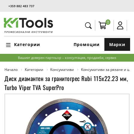
+359 882 483 737
0
Категории
Промоции
Марки
Вашият доверен партньор – консултация, продажби, сервиз
Начало
Категории
Консумативи
Консумативи за рязане и ш
Диск диамантен за гранитогрес Rubi 115x22.23 мм,
Turbo Viper TVA SuperPro