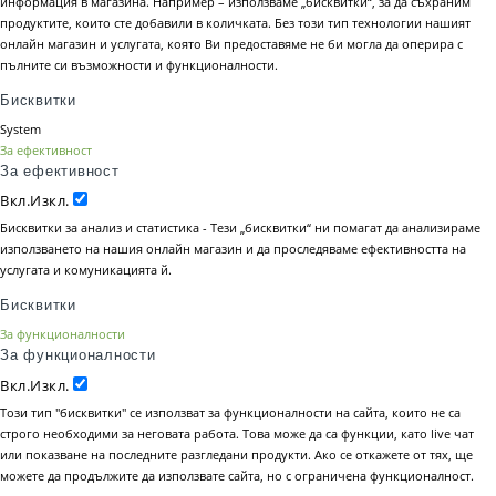
информация в магазина. Например – използваме „бисквитки“, за да съхраним
продуктите, които сте добавили в количката. Без този тип технологии нашият
онлайн магазин и услугата, която Ви предоставяме не би могла да оперира с
пълните си възможности и функционалности.
Бисквитки
System
За ефективност
За ефективност
Вкл.
Изкл.
Бисквитки за анализ и статистика - Тези „бисквитки“ ни помагат да анализираме
използването на нашия онлайн магазин и да проследяваме ефективността на
услугата и комуникацията й.
Бисквитки
За функционалности
За функционалности
Вкл.
Изкл.
Този тип "бисквитки" се използват за функционалности на сайта, които не са
строго необходими за неговата работа. Това може да са функции, като live чат
или показване на последните разгледани продукти. Ако се откажете от тях, ще
можете да продължите да използвате сайта, но с ограничена функционалност.