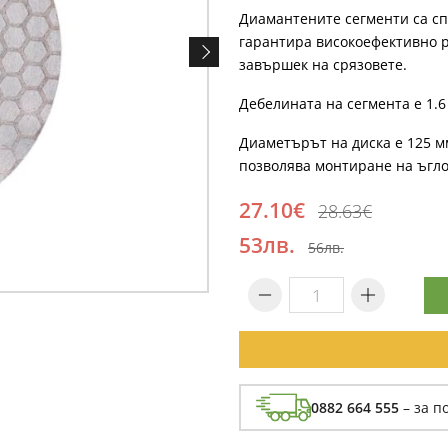
Диамантените сегменти са с
гарантира високоефективно р
завършек на срязовете.
Дебелината на сегмента е 1.
Диаметърът на диска е 125 мм
позволява монтиране на ъгл
27.10€
28.63€
53лв.
56лв.
0882 664 555
– за п