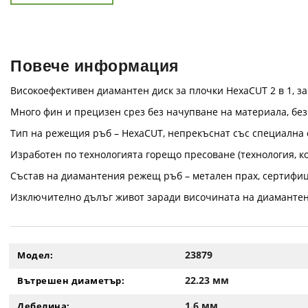
Повече информация
Високоефективен диамантен диск за плочки HexaCUT 2 в 1, 
Много фин и прецизен срез без начупване на материала, без
Тип на режещия ръб – HexaCUT, непрекъснат със специална
Изработен по технологията горещо пресоване (технология, ко
Състав на диамантения режещ ръб – метален прах, сертифи
Изключително дълъг живот заради височината на диамантения
23879
Модел:
22.23 мм
Вътрешен диаметър:
1.6 мм
Дебелина: