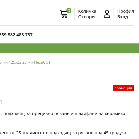
0
Количка
Профил
Отвори
Вход
359 882 483 737
очки 125x22.23 мм HexaCUT
промоция
т
1, подходящ за прецизно рязане и шлайфане на керамика,
.
ент от 25 мм дискът е подходящ за рязане под 45 градуса.