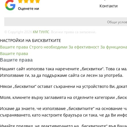
Контакти
Общи услов
© Copyright 2026
КМ ТУУЛС
. Всички права са запазени.
НАСТРОЙКИ НА БИСКВИТКИТЕ
Вашите права
Строго необходими
За ефективност
За функцион
Вашите права
Вашите права
Нашият сайт използва така наречените „бисквитки“. Това са ма
Използваме ги, за да поддържаме сайта си лесен за употреба.
Някои „бисквитки“ остават съхранени на устройството Ви, док
Моля, кликнете върху заглавията на отделните категории „биск
Искаме да знаете, че използваме „бисквитките“ на основание чл. 
съхраняването, като настроите браузъра си така, че да Ви инфо
Имайте предвид, че деактивирането на „бисквитките“ във Ваш