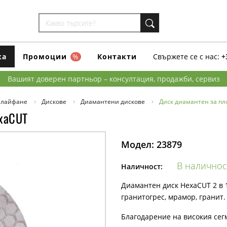
ка
Промоции
%
Контакти
Свържете се с нас:
+
Вашият доверен партньор – консултация, продажби, сервиз
шлайфане
Дискове
Диамантени дискове
Диск диамантен за пл
exaCUT
Модел:
23879
В наличнос
Наличност:
Диамантен диск HexaCUT 2 в 
гранитогрес, мрамор, гранит
Благодарение на високия сегм