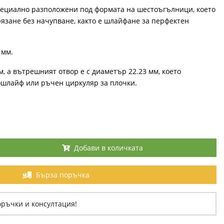
пециално разположени под формата на шестоъгълници, което
язане без начупване, както е шлайфане за перфектен
6 мм.
, а вътрешният отвор е с диаметър 22.23 мм, което
ошлайф или ръчен циркуляр за плочки.
Добави в количката
Бърза поръчка
оръчки и консултация!