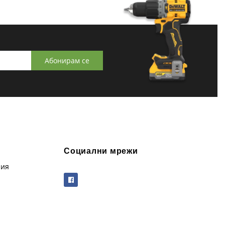
Абонирам се
Социални мрежи
рия