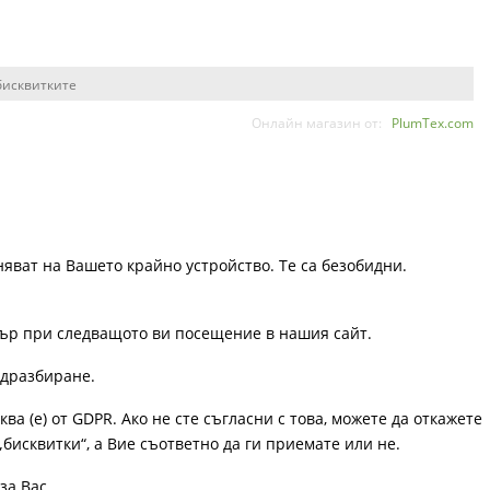
бисквитките
Онлайн магазин от:
PlumTex.com
няват на Вашето крайно устройство. Те са безобидни.
узър при следващото ви посещение в нашия сайт.
одразбиране.
ква (е) от GDPR. Ако не сте съгласни с това, можете да откажете
„бисквитки“, а Вие съответно да ги приемате или не.
за Вас.