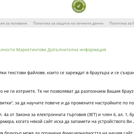
ия за ползване
Политика за защита на личните данни
Политика за 
алности
Маркетингови
Допълнителна информация
лки текстови файлове, които се зареждат в браузъра и се съхра
ато не ги изтриете. Те ни позволяват да разпознаем Вашия бра
витки“, за да научите повече и да промените настройките по п
4а от Закона за електронната търговия (ЗЕТ) и член 6, ал. 1, бу
рмира, когато някой сайт иска да запамети на устройството Ви 
ия браузър може да ограничи функционалността на нашия сайт 