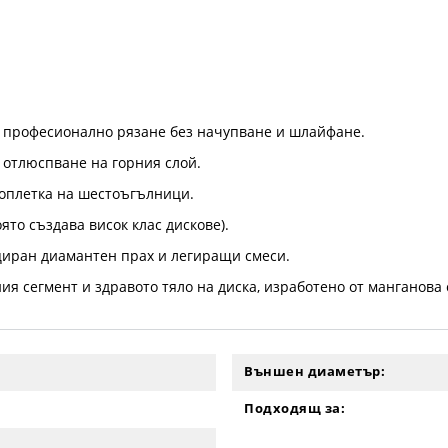
за професионално рязане без начупване и шлайфане.
 отлюспване на горния слой.
 оплетка на шестоъгълници.
ято създава висок клас дискове).
циран диамантен прах и легиращи смеси.
 сегмент и здравото тяло на диска, изработено от манганова 
Външен диаметър:
Подходящ за: