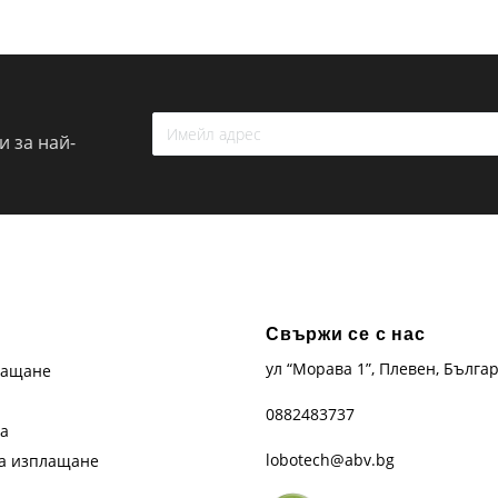
 за най-
Свържи се с нас
ул “Морава 1”, Плевен, Бълга
лащане
0882483737
та
lobotech@abv.bg
на изплащане