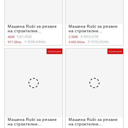
Машина Rubi за рязане
Машина Rubi за рязане
на строителни
на строителни
материали с водеща
материали с водеща
531.05€
3 053.57€
469€
2 399€
греда 800 W, ф 200 мм,
греда 1500 W, ф 250
1 038.64лв.
5 972.26лв.
917.28лв.
4 692.04лв.
650 мм, DU-200 EVO
мм, 1550 мм, DCX-250
Xpert
промоция
промоция
Машина Rubi за рязане
Машина Rubi за рязане
на строителни
на строителни