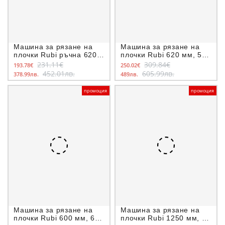
Машина за рязане на
Машина за рязане на
плочки Rubi ръчна 620
плочки Rubi 620 мм, 5-
мм, 5-15 мм, Speed-62N
15 мм, Speed-62 Magnet
231.11€
309.84€
193.78€
250.02€
452.01лв.
605.99лв.
378.99лв.
489лв.
промоция
промоция
Машина за рязане на
Машина за рязане на
плочки Rubi 600 мм, 6-
плочки Rubi 1250 мм, 21