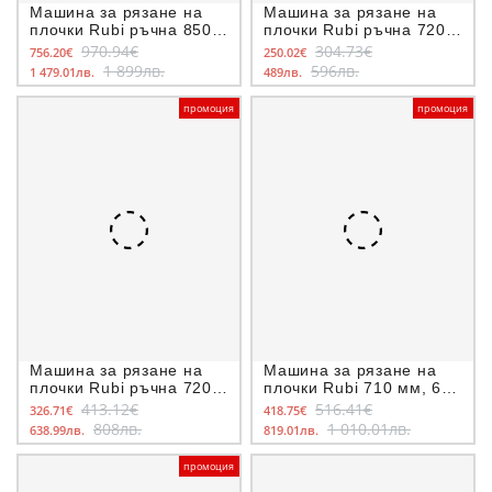
Машина за рязане на
Машина за рязане на
плочки Rubi ръчна 850
плочки Rubi ръчна 720
мм, 6-25 мм, TZ-850
мм, 5-15 мм, Speed-72N
970.94€
304.73€
756.20€
250.02€
1 899лв.
596лв.
1 479.01лв.
489лв.
промоция
промоция
Машина за рязане на
Машина за рязане на
плочки Rubi ръчна 720
плочки Rubi 710 мм, 6-
мм, 3-15 мм, Speed-72
15 мм, TR-710 Magnet
413.12€
516.41€
326.71€
418.75€
Magnet
808лв.
1 010.01лв.
638.99лв.
819.01лв.
промоция