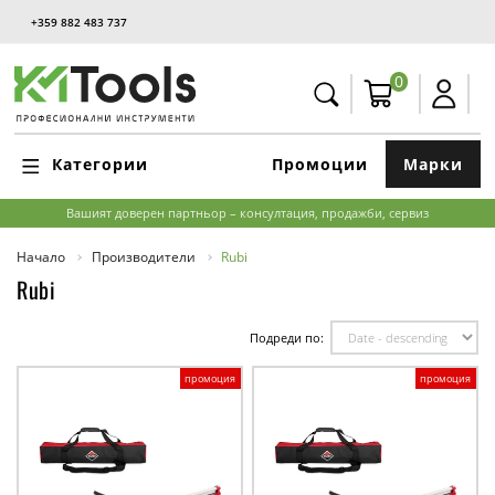
+359 882 483 737
0
Категории
Промоции
Марки
Вашият доверен партньор – консултация, продажби, сервиз
Начало
Производители
Rubi
Rubi
Подреди по:
промоция
промоция