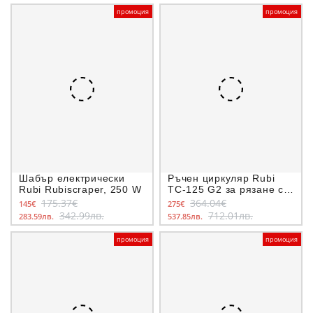
промоция
промоция
Шабър електрически
Ръчен циркуляр Rubi
Rubi Rubiscraper, 250 W
TC-125 G2 за рязане с
диамантен диск 125 мм,
175.37€
364.04€
145€
275€
1250 W
342.99лв.
712.01лв.
283.59лв.
537.85лв.
промоция
промоция