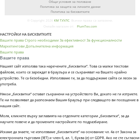
Общи условия за ползване
Политика за защита на личните данни
Политика за бисквитките
© Copyright 2026
КМ ТУУЛС
. Всички права са запазени.
Онлайн магазин от:
PlumTex.com
НАСТРОЙКИ НА БИСКВИТКИТЕ
Вашите права
Строго необходими
За ефективност
За функционалности
Маркетингови
Допълнителна информация
Вашите права
Вашите права
Нашият сайт използва така наречените „бисквитки“. Това са малки текстови
файлове, които се зареждат в браузъра и се съхраняват на Вашето крайно
устройство. Те са безобидни. Използваме ги, за да поддържаме сайта си лесен за
употреба.
Някои „бисквитки“ остават съхранени на устройството Ви, докато не ги изтриете.
Те ни позволяват да разпознаем Вашия браузър при следващото ви посещение в
нашия сайт.
Моля, кликнете върху заглавията на отделните категории „бисквитки“, за да
научите повече и да промените настройките по подразбиране.
Искаме да знаете, че използваме „бисквитките“ на основание чл. 4а от Закона за
електронната търговия (ЗЕТ) и член 6, ал. 1, буква (е) от GDPR. Ако не сте съгласни