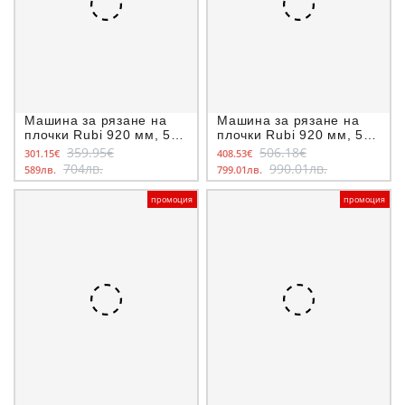
Машина за рязане на
Машина за рязане на
плочки Rubi 920 мм, 5-
плочки Rubi 920 мм, 5-
15 мм, Speed-92N
15 мм, Speed-92 Magnet
359.95€
506.18€
301.15€
408.53€
704лв.
990.01лв.
589лв.
799.01лв.
промоция
промоция