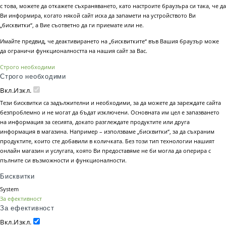
с това, можете да откажете съхраняването, като настроите браузъра си така, че да
Ви информира, когато някой сайт иска да запамети на устройството Ви
„бисквитки“, а Вие съответно да ги приемате или не.
Имайте предвид, че деактивирането на „бисквитките“ във Вашия браузър може
да ограничи функционалността на нашия сайт за Вас.
Строго необходими
Строго необходими
Вкл.
Изкл.
Тези бисквитки са задължителни и необходими, за да можете да зареждате сайта
безпроблемно и не могат да бъдат изключени. Основната им цел е запазването
на информация за сесията, докато разглеждате продуктите или друга
информация в магазина. Например – използваме „бисквитки“, за да съхраним
продуктите, които сте добавили в количката. Без този тип технологии нашият
онлайн магазин и услугата, която Ви предоставяме не би могла да оперира с
пълните си възможности и функционалности.
Бисквитки
System
За ефективност
За ефективност
Вкл.
Изкл.