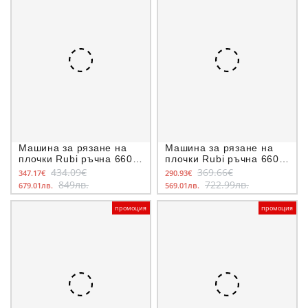
Машина за рязане на
Машина за рязане на
плочки Rubi ръчна 660
плочки Rubi ръчна 660
мм, 6-15 мм, TS-66
мм, 5-20 мм, TP-66-S
434.09€
369.66€
347.17€
290.93€
849лв.
722.99лв.
679.01лв.
569.01лв.
промоция
промоция