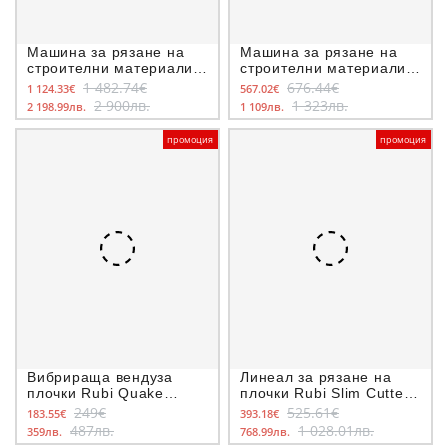
Машина за рязане на
Машина за рязане на
строителни материали
строителни материали
Rubi DR-350 мм, 2200 W
Rubi DU-200 EVO 850,
1 482.74€
676.44€
1 124.33€
567.02€
800W, ф 200 мм
2 900лв.
1 323лв.
2 198.99лв.
1 109лв.
промоция
промоция
Вибрираща вендуза
Линеал за рязане на
плочки Rubi Quake
плочки Rubi Slim Cutter
Energy, 18 V, 2 Ah
G2 3600 мм, 3-10 мм
249€
525.61€
183.55€
393.18€
487лв.
1 028.01лв.
359лв.
768.99лв.