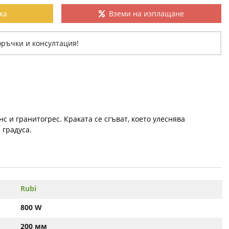
ка
Вземи на изплащане
оръчки и консултация!
 и гранитогрес. Краката се сгъват, което улеснява
 градуса.
Rubi
800 W
200 мм