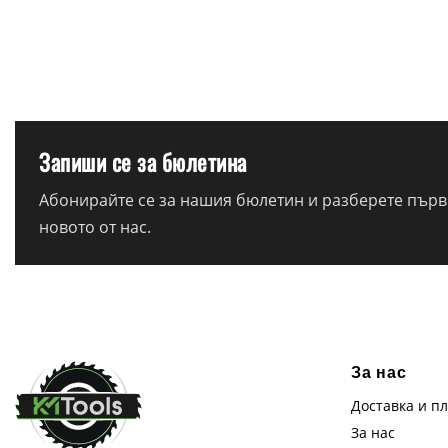
Запиши се за бюлетина
Абонирайте се за нашия бюлетин и разберете първи
новото от нас.
За нас
Доставка и п
За нас