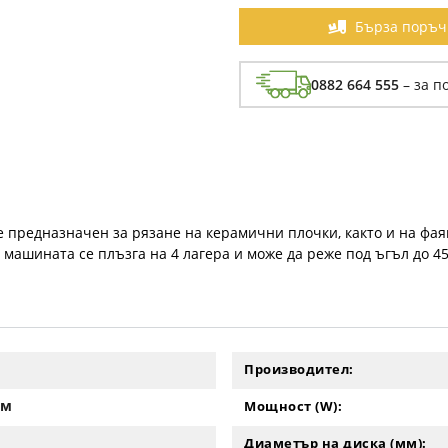
Бърза поръч
0882 664 555
– за п
 предназначен за рязане на керамични плочки, както и на фаянс
машината се плъзга на 4 лагера и може да реже под ъгъл до 45
Производител:
мм
Мощност (W):
Диаметър на диска (мм):