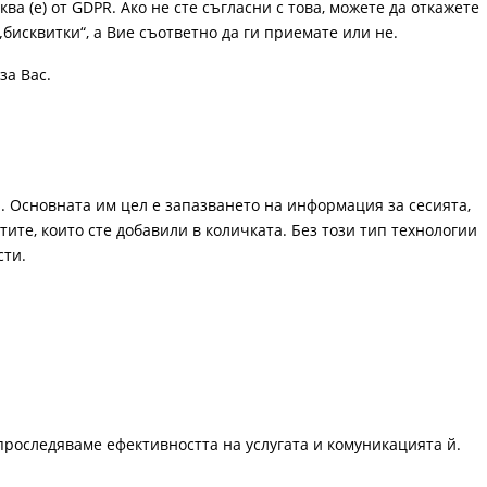
ква (е) от GDPR. Ако не сте съгласни с това, можете да откажете
„бисквитки“, а Вие съответно да ги приемате или не.
за Вас.
. Основната им цел е запазването на информация за сесията,
ите, които сте добавили в количката. Без този тип технологии
сти.
проследяваме ефективността на услугата и комуникацията й.