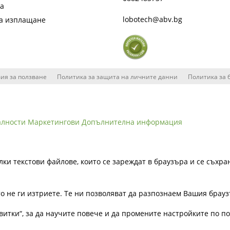
та
lobotech@abv.bg
на изплащане
ия за ползване
Политика за защита на личните данни
Политика за 
алности
Маркетингови
Допълнителна информация
лки текстови файлове, които се зареждат в браузъра и се съхра
ато не ги изтриете. Те ни позволяват да разпознаем Вашия бра
витки“, за да научите повече и да промените настройките по п