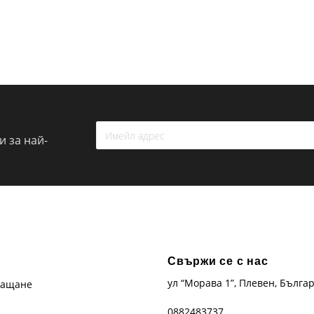
 за най-
Свържи се с нас
ул “Морава 1”, Плевен, Бълга
лащане
0882483737