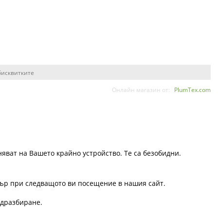
бисквитките
Онлайн магазин от:
PlumTex.com
няват на Вашето крайно устройство. Те са безобидни.
узър при следващото ви посещение в нашия сайт.
одразбиране.