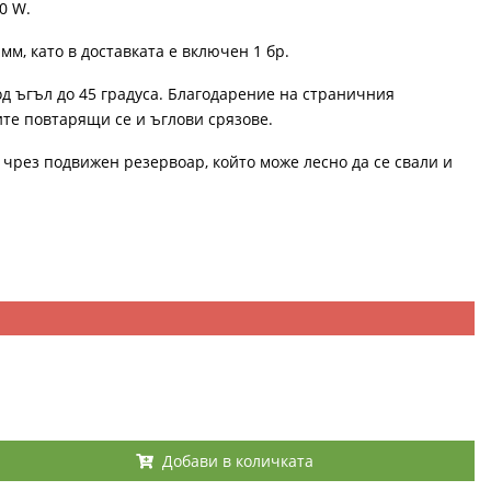
0 W.
мм, като в доставката е включен 1 бр.
од ъгъл до 45 градуса. Благодарение на страничния
те повтарящи се и ъглови срязове.
 чрез подвижен резервоар, който може лесно да се свали и
Добави в количката