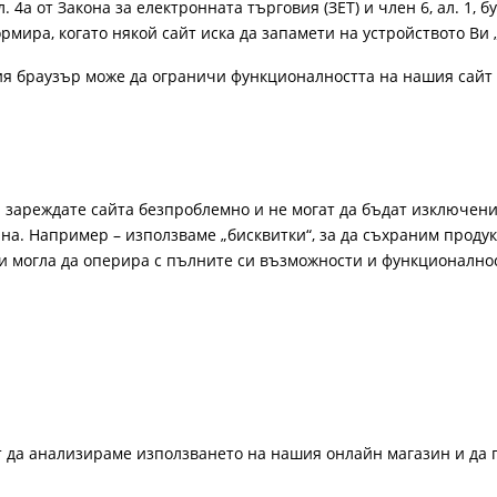
4а от Закона за електронната търговия (ЗЕТ) и член 6, ал. 1, бу
рмира, когато някой сайт иска да запамети на устройството Ви 
ия браузър може да ограничи функционалността на нашия сайт 
а зареждате сайта безпроблемно и не могат да бъдат изключени
а. Например – използваме „бисквитки“, за да съхраним продукт
би могла да оперира с пълните си възможности и функционално
ат да анализираме използването на нашия онлайн магазин и да 