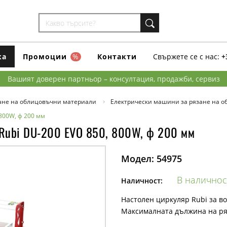
ка
Промоции
%
Контакти
Свържете се с нас:
+
Вашият доверен партньор – консултация, продажби, сервиз
ане на облицовъчни материали
Електрически машини за рязане на о
800W, ф 200 мм
 Rubi DU-200 EVO 850, 800W, ф 200 мм
Модел:
54975
В наличнос
Наличност:
Настолен циркуляр Rubi за в
Максималната дължина на ря