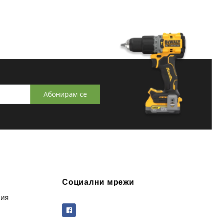
Абонирам се
Социални мрежи
рия