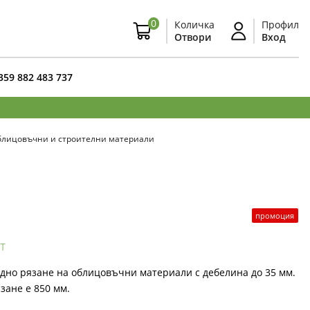
0
Количка
Профил
Отвори
Вход
359 882 483 737
блицовъчни и строителни материали
промоция
т
одно рязане на облицовъчни материали с дебелина до 35 мм.
зане е 850 мм.