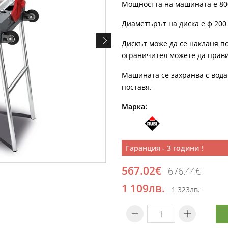
Мощността на машината е 80
Диаметърът на диска е ф 200 
Дискът може да се накланя п
ограничител можете да прави
Машината се захранва с вода
поставя.
Марка:
Гаранция - 3 години !
567.02€
676.44€
1 109лв.
1 323лв.