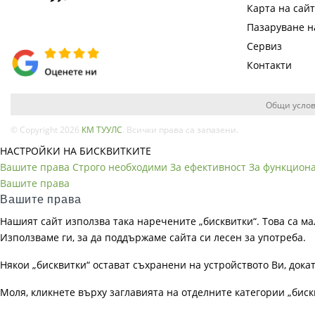
Карта на сай
Пазаруване 
Сервиз
Контакти
Общи услов
© Copyright 2026
КМ ТУУЛС
. Всички права са запазени.
НАСТРОЙКИ НА БИСКВИТКИТЕ
Вашите права
Строго необходими
За ефективност
За функцион
Вашите права
Вашите права
Нашият сайт използва така наречените „бисквитки“. Това са ма
Използваме ги, за да поддържаме сайта си лесен за употреба.
Някои „бисквитки“ остават съхранени на устройството Ви, док
Моля, кликнете върху заглавията на отделните категории „биск