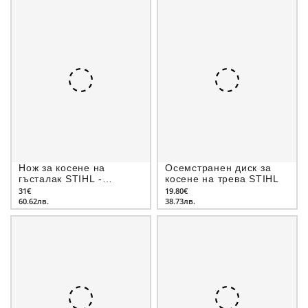
Нож за косене на
Осемстранен диск за
гъсталак STIHL -
косене на трева STIHL
тристранен
31€
19.80€
60.62лв.
38.73лв.