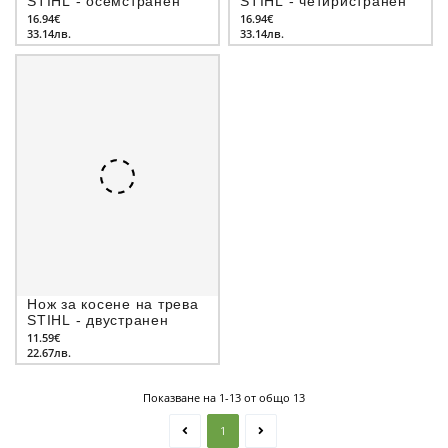
STIHL - осемстранен
STIHL - четиристранен
16.94€
16.94€
33.14лв.
33.14лв.
Нож за косене на трева
STIHL - двустранен
11.59€
22.67лв.
Показване на 1-13 от общо 13
1