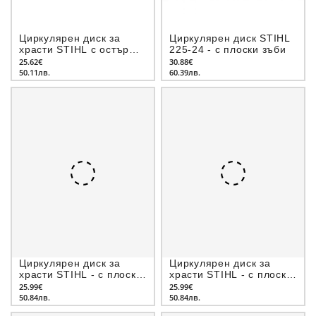
Циркулярен диск за
Циркулярен диск STIHL
храсти STIHL с остър
225-24 - с плоски зъби
зъб
25.62€
30.88€
50.11лв.
60.39лв.
Циркулярен диск за
Циркулярен диск за
храсти STIHL - с плоски
храсти STIHL - с плоски
зъби
зъби
25.99€
25.99€
50.84лв.
50.84лв.