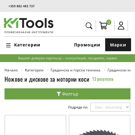
+359 882 483 737
0
Категории
Промоции
Марки
Вашият доверен партньор – консултация, продажби, сервиз
Начало
Категории
Градинска и горска техника
Градински инс
Ножове и дискове за моторни коси
13 резултата
Филтър
Подреди по: