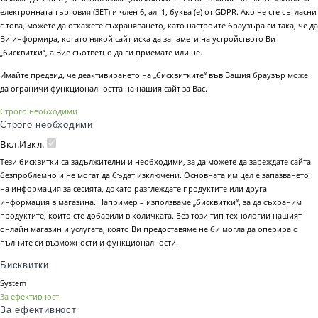
електронната търговия (ЗЕТ) и член 6, ал. 1, буква (е) от GDPR. Ако не сте съгласни
с това, можете да откажете съхраняването, като настроите браузъра си така, че да
Ви информира, когато някой сайт иска да запамети на устройството Ви
„бисквитки“, а Вие съответно да ги приемате или не.
Имайте предвид, че деактивирането на „бисквитките“ във Вашия браузър може
да ограничи функционалността на нашия сайт за Вас.
Строго необходими
Строго необходими
Вкл.
Изкл.
Тези бисквитки са задължителни и необходими, за да можете да зареждате сайта
безпроблемно и не могат да бъдат изключени. Основната им цел е запазването
на информация за сесията, докато разглеждате продуктите или друга
информация в магазина. Например – използваме „бисквитки“, за да съхраним
продуктите, които сте добавили в количката. Без този тип технологии нашият
онлайн магазин и услугата, която Ви предоставяме не би могла да оперира с
пълните си възможности и функционалности.
Бисквитки
System
За ефективност
За ефективност