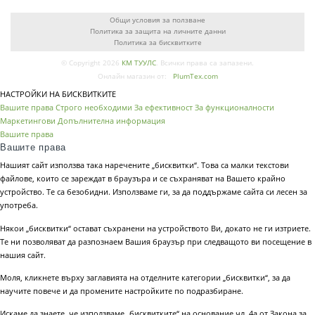
Общи условия за ползване
Политика за защита на личните данни
Политика за бисквитките
© Copyright 2026
КМ ТУУЛС
. Всички права са запазени.
Онлайн магазин от:
PlumTex.com
НАСТРОЙКИ НА БИСКВИТКИТЕ
Вашите права
Строго необходими
За ефективност
За функционалности
Маркетингови
Допълнителна информация
Вашите права
Вашите права
Нашият сайт използва така наречените „бисквитки“. Това са малки текстови
файлове, които се зареждат в браузъра и се съхраняват на Вашето крайно
устройство. Те са безобидни. Използваме ги, за да поддържаме сайта си лесен за
употреба.
Някои „бисквитки“ остават съхранени на устройството Ви, докато не ги изтриете.
Те ни позволяват да разпознаем Вашия браузър при следващото ви посещение в
нашия сайт.
Моля, кликнете върху заглавията на отделните категории „бисквитки“, за да
научите повече и да промените настройките по подразбиране.
Искаме да знаете, че използваме „бисквитките“ на основание чл. 4а от Закона за