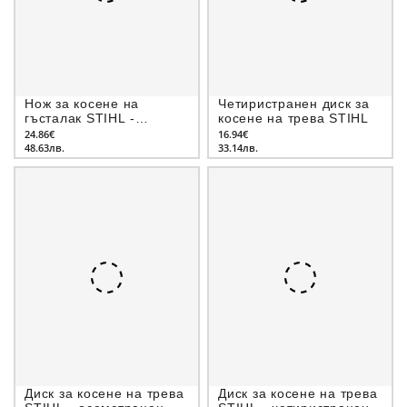
Нож за косене на
Четиристранен диск за
гъсталак STIHL -
косене на трева STIHL
тристранен
24.86€
16.94€
48.63лв.
33.14лв.
Диск за косене на трева
Диск за косене на трева