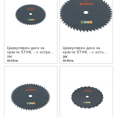
Циркулярен диск за
Циркулярен диск за
храсти STIHL - с остри
храсти STIHL - с остър
зъби
зъб
31€
26€
60.63лв.
50.85лв.