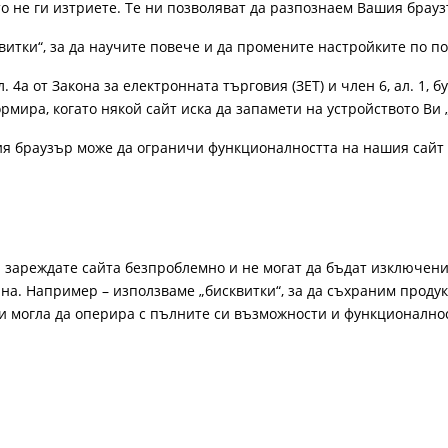
ато не ги изтриете. Те ни позволяват да разпознаем Вашия бра
витки“, за да научите повече и да промените настройките по п
4а от Закона за електронната търговия (ЗЕТ) и член 6, ал. 1, бу
рмира, когато някой сайт иска да запамети на устройството Ви 
ия браузър може да ограничи функционалността на нашия сайт 
а зареждате сайта безпроблемно и не могат да бъдат изключени
а. Например – използваме „бисквитки“, за да съхраним продукт
би могла да оперира с пълните си възможности и функционално