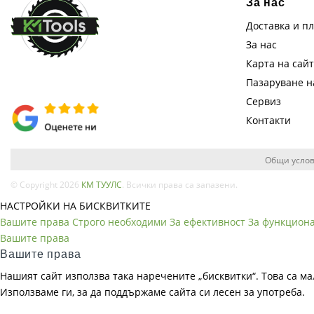
За нас
Доставка и п
За нас
Карта на сай
Пазаруване 
Сервиз
Контакти
Общи услов
© Copyright 2026
КМ ТУУЛС
. Всички права са запазени.
НАСТРОЙКИ НА БИСКВИТКИТЕ
Вашите права
Строго необходими
За ефективност
За функцион
Вашите права
Вашите права
Нашият сайт използва така наречените „бисквитки“. Това са ма
Използваме ги, за да поддържаме сайта си лесен за употреба.