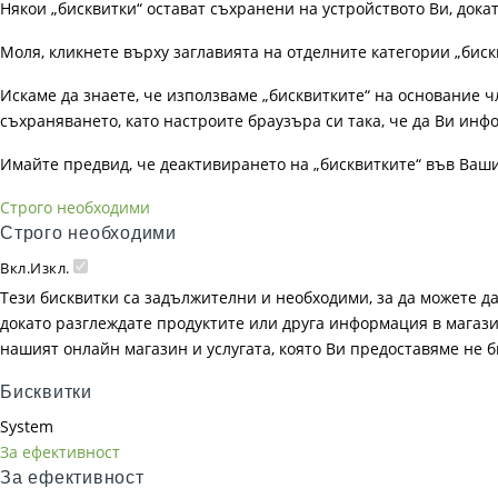
Някои „бисквитки“ остават съхранени на устройството Ви, док
Моля, кликнете върху заглавията на отделните категории „биск
Искаме да знаете, че използваме „бисквитките“ на основание чл. 
съхраняването, като настроите браузъра си така, че да Ви инфо
Имайте предвид, че деактивирането на „бисквитките“ във Ваш
Строго необходими
Строго необходими
Вкл.
Изкл.
Тези бисквитки са задължителни и необходими, за да можете д
докато разглеждате продуктите или друга информация в магазин
нашият онлайн магазин и услугата, която Ви предоставяме не 
Бисквитки
System
За ефективност
За ефективност