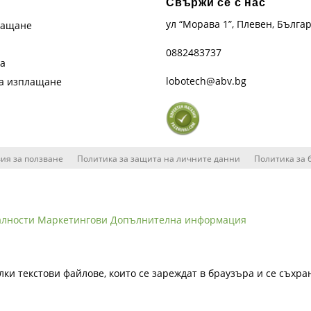
Свържи се с нас
ул “Морава 1”, Плевен, Бълга
лащане
0882483737
та
lobotech@abv.bg
на изплащане
ия за ползване
Политика за защита на личните данни
Политика за 
алности
Маркетингови
Допълнителна информация
лки текстови файлове, които се зареждат в браузъра и се съхра