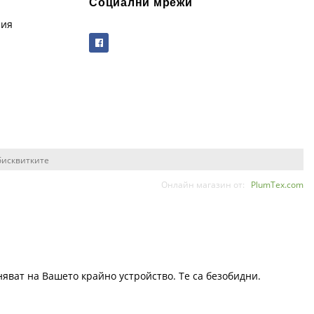
Социални мрежи
рия
бисквитките
Онлайн магазин от:
PlumTex.com
няват на Вашето крайно устройство. Те са безобидни.