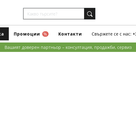
ка
Промоции
%
Контакти
Свържете се с нас:
+
Вашият доверен партньор – консултация, продажби, сервиз