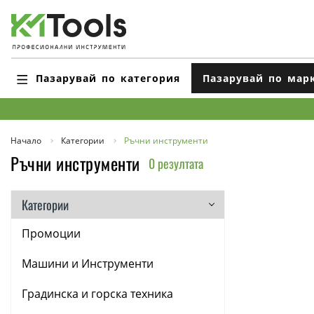
Пазарувай по категория
Пазарувай по мар
Начало
Категории
Ръчни инструменти
Ръчни инструменти
0 резултата
Категории
Промоции
Машини и Инструменти
Градинска и горска техника