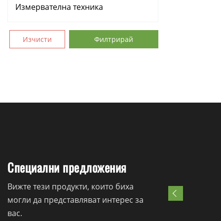
Измервателна техника
Аксесоари
Изчисти
Филтрирай
Консумативи
Ръчни инструменти
Резервни части
Специални предложения
Вижте тези продукти, които биха
могли да представляват интерес за
вас.