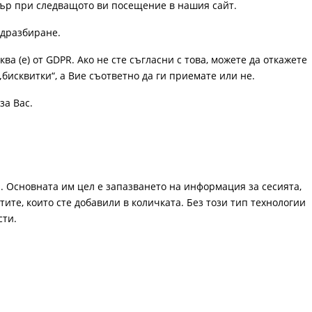
узър при следващото ви посещение в нашия сайт.
одразбиране.
ква (е) от GDPR. Ако не сте съгласни с това, можете да откажете
„бисквитки“, а Вие съответно да ги приемате или не.
за Вас.
. Основната им цел е запазването на информация за сесията,
ите, които сте добавили в количката. Без този тип технологии
сти.