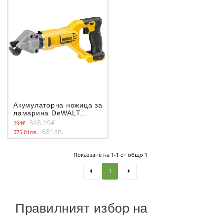
Акумулаторна ножица за
ламарина DeWALT
DCS496N, 18V, 0-1.3 мм
348.19€
294€
681лв.
575.01лв.
Показване на 1-1 от общо 1
1
Правилният избор на