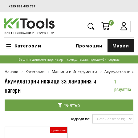
+359 882 483 737
0
Категории
Промоции
Марки
Вашият доверен партньор – консултация, продажби, сервиз
Начало
Категории
Машини и Инструменти
Акумулаторни м
Акумулаторни ножици за ламарина и
1
нагери
резултата
Филтър
Подреди по:
промоция