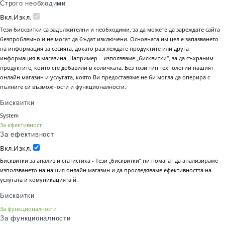
Строго необходими
Вкл.
Изкл.
Тези бисквитки са задължителни и необходими, за да можете да зареждате сайта
безпроблемно и не могат да бъдат изключени. Основната им цел е запазването
на информация за сесията, докато разглеждате продуктите или друга
информация в магазина. Например – използваме „бисквитки“, за да съхраним
продуктите, които сте добавили в количката. Без този тип технологии нашият
онлайн магазин и услугата, която Ви предоставяме не би могла да оперира с
пълните си възможности и функционалности.
Бисквитки
System
За ефективност
За ефективност
Вкл.
Изкл.
Бисквитки за анализ и статистика - Тези „бисквитки“ ни помагат да анализираме
използването на нашия онлайн магазин и да проследяваме ефективността на
услугата и комуникацията й.
Бисквитки
За функционалности
За функционалности