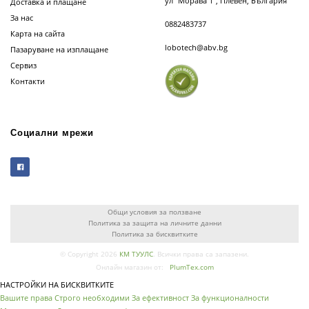
ул “Морава 1”, Плевен, България
Доставка и плащане
За нас
0882483737
Карта на сайта
lobotech@abv.bg
Пазаруване на изплащане
Сервиз
Контакти
Социални мрежи
Общи условия за ползване
Политика за защита на личните данни
Политика за бисквитките
© Copyright 2026
КМ ТУУЛС
. Всички права са запазени.
Онлайн магазин от:
PlumTex.com
НАСТРОЙКИ НА БИСКВИТКИТЕ
Вашите права
Строго необходими
За ефективност
За функционалности