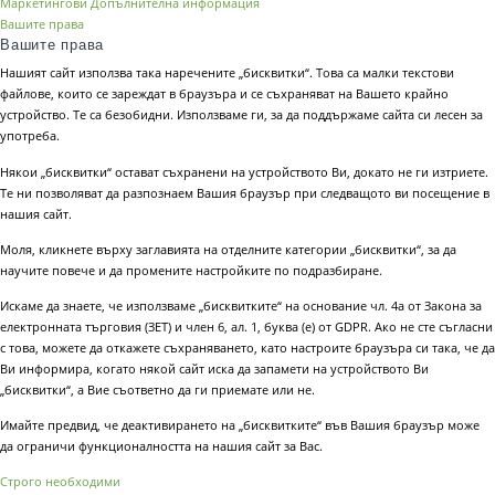
Маркетингови
Допълнителна информация
Вашите права
Вашите права
Нашият сайт използва така наречените „бисквитки“. Това са малки текстови
файлове, които се зареждат в браузъра и се съхраняват на Вашето крайно
устройство. Те са безобидни. Използваме ги, за да поддържаме сайта си лесен за
употреба.
Някои „бисквитки“ остават съхранени на устройството Ви, докато не ги изтриете.
Те ни позволяват да разпознаем Вашия браузър при следващото ви посещение в
нашия сайт.
Моля, кликнете върху заглавията на отделните категории „бисквитки“, за да
научите повече и да промените настройките по подразбиране.
Искаме да знаете, че използваме „бисквитките“ на основание чл. 4а от Закона за
електронната търговия (ЗЕТ) и член 6, ал. 1, буква (е) от GDPR. Ако не сте съгласни
с това, можете да откажете съхраняването, като настроите браузъра си така, че да
Ви информира, когато някой сайт иска да запамети на устройството Ви
„бисквитки“, а Вие съответно да ги приемате или не.
Имайте предвид, че деактивирането на „бисквитките“ във Вашия браузър може
да ограничи функционалността на нашия сайт за Вас.
Строго необходими