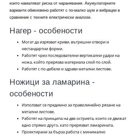
които намаляват риска от наранявания. Акумулаторните
варианти обикновено работят с по-малко шум и вибрации в
сравнение с техните електрически аналози.
Нагер - особености
Могат да изрязват криви, вътрешни отвори и
нестандартни форми.
Работят чрез последователни вертикални удари на
ножа, който прерязва материала слой по слой.
Работят с по-дебели и здрави метални листове.
Ножици за ламарина -
особености
Използват се предимно за праволинейно рязане на
метални листове.
Работят на принципа на две остриета, които се движат
едно спрямо друго, като прерязват ламарината.
Проектирани за бърза работа с минимално