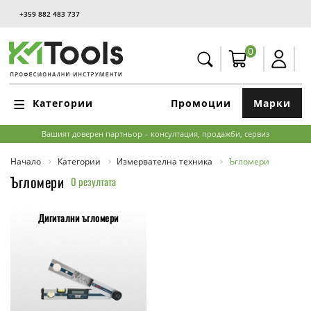
+359 882 483 737
0
Категории
Промоции
Марки
Вашият доверен партньор – консултация, продажби, сервиз
Начало
Категории
Измервателна техника
Ъгломери
Ъгломери
0 резултата
Дигитални ъгломери