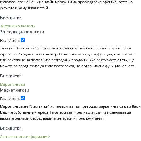
използването на нашия онлайн магазин и да проследяваме ефективността на
услугата и комуникацията й.
Бисквитки
За функционалности
За функционалности
Вкл.
Изкл.
Този тип "бисквитки" се използват за функционалности на сайта, които не са
строго необходими за неговата работа. Това може да са функции, като live чат
или показване на последните разгледани продукти. Ако се откажете от тях, ще
можете да продължите да използвате сайта, но с ограничена функционалност.
Бисквитки
Маркетингови
Маркетингови
Вкл.
Изкл.
Маркетинговите "бисквитки" ни позволяват да пригодим маркетинга си към Вас и
Вашите собствени интереси. Те се поставят чрез нашия сайт и позволяват да
виждате реклами според вашите интереси и предпочитания.
Бисквитки
Допълнителна информация>