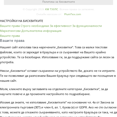
Политика за бисквитките
© Copyright 2026
КМ ТУУЛС
. Всички права са запазени.
Онлайн магазин от:
PlumTex.com
НАСТРОЙКИ НА БИСКВИТКИТЕ
Вашите права
Строго необходими
За ефективност
За функционалности
Маркетингови
Допълнителна информация
Вашите права
Вашите права
Нашият сайт използва така наречените „бисквитки“. Това са малки текстови
файлове, които се зареждат в браузъра и се съхраняват на Вашето крайно
устройство. Те са безобидни. Използваме ги, за да поддържаме сайта си лесен за
употреба.
Някои „бисквитки“ остават съхранени на устройството Ви, докато не ги изтриете.
Те ни позволяват да разпознаем Вашия браузър при следващото ви посещение в
нашия сайт.
Моля, кликнете върху заглавията на отделните категории „бисквитки“, за да
научите повече и да промените настройките по подразбиране.
Искаме да знаете, че използваме „бисквитките“ на основание чл. 4а от Закона за
електронната търговия (ЗЕТ) и член 6, ал. 1, буква (е) от GDPR. Ако не сте съгласни
с това, можете да откажете съхраняването, като настроите браузъра си така, че да