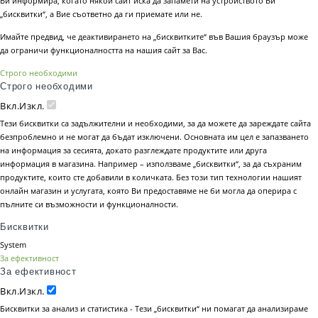
Ви информира, когато някой сайт иска да запамети на устройството Ви
„бисквитки“, а Вие съответно да ги приемате или не.
Имайте предвид, че деактивирането на „бисквитките“ във Вашия браузър може
да ограничи функционалността на нашия сайт за Вас.
Строго необходими
Строго необходими
Вкл.
Изкл.
Тези бисквитки са задължителни и необходими, за да можете да зареждате сайта
безпроблемно и не могат да бъдат изключени. Основната им цел е запазването
на информация за сесията, докато разглеждате продуктите или друга
информация в магазина. Например – използваме „бисквитки“, за да съхраним
продуктите, които сте добавили в количката. Без този тип технологии нашият
онлайн магазин и услугата, която Ви предоставяме не би могла да оперира с
пълните си възможности и функционалности.
Бисквитки
System
За ефективност
За ефективност
Вкл.
Изкл.
Бисквитки за анализ и статистика - Тези „бисквитки“ ни помагат да анализираме