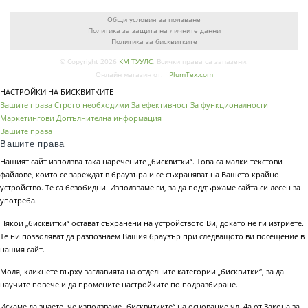
Общи условия за ползване
Политика за защита на личните данни
Политика за бисквитките
© Copyright 2026
КМ ТУУЛС
. Всички права са запазени.
Онлайн магазин от:
PlumTex.com
НАСТРОЙКИ НА БИСКВИТКИТЕ
Вашите права
Строго необходими
За ефективност
За функционалности
Маркетингови
Допълнителна информация
Вашите права
Вашите права
Нашият сайт използва така наречените „бисквитки“. Това са малки текстови
файлове, които се зареждат в браузъра и се съхраняват на Вашето крайно
устройство. Те са безобидни. Използваме ги, за да поддържаме сайта си лесен за
употреба.
Някои „бисквитки“ остават съхранени на устройството Ви, докато не ги изтриете.
Те ни позволяват да разпознаем Вашия браузър при следващото ви посещение в
нашия сайт.
Моля, кликнете върху заглавията на отделните категории „бисквитки“, за да
научите повече и да промените настройките по подразбиране.
Искаме да знаете, че използваме „бисквитките“ на основание чл. 4а от Закона за