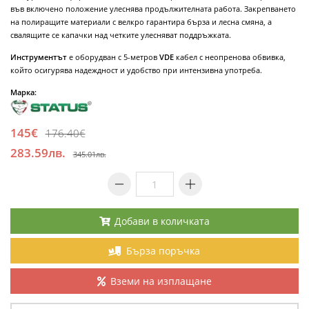
във включено положение улеснява продължителната работа. Закрепването
на полиращите материали с велкро гарантира бърза и лесна смяна, а
свалящите се капачки над четките улесняват поддръжката.
Инструментът
е оборудван с 5-метров
VDE
кабел с неопренова обвивка,
който осигурява надеждност и удобство при интензивна употреба.
Марка:
145€
176.40€
283.59лв.
345.01лв.
Добави в количката
Бърза поръчка
Вземи на изплащане