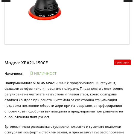
Модел:
XPA21-150CE
промоция
В наличност
Наличност:
Полирмашината STATUS XPA21-150CE
е професионален инструмент,
създаден за ефективно и прецизно полиране. Тя разполага с електронно
регулиране на честотата на въртене и плавен старт, което осигурява
отличен контрол при работа. Системата за електронна стабилизация
поддържа постоянни обороти дори при натоварване, а перфорираният
опорен кръг подобрява вентилацията и предотвратява прегряването на
обработваната повърхност.
Ергономичната ръкохватка с гумирано покритие и гумените подложки
осигуряват комфорт и стабилен захват, а прекъсвачът със застопоряване