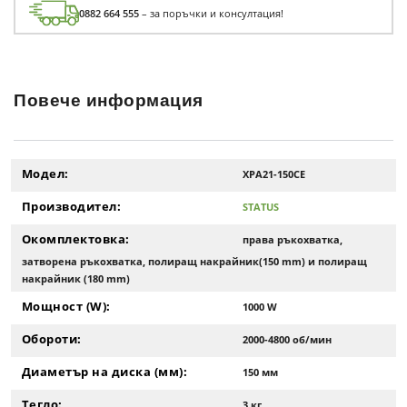
0882 664 555
– за поръчки и консултация!
Повече информация
Модел:
XPA21-150CE
Производител:
STATUS
Окомплектовка:
права ръкохватка,
затворена ръкохватка, полиращ накрайник(150 mm) и полиращ
накрайник (180 mm)
Мощност (W):
1000 W
Обороти:
2000-4800 об/мин
Диаметър на диска (мм):
150 мм
Тегло:
3 кг.