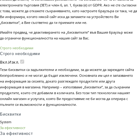
електронната търговия (ЗЕТ) и член 6, ал. 1, буква (е) от GDPR. Ако не сте съгласни
с това, можете да откажете съхраняването, като настроите браузъра си така, че да
Ви информира, когато някой сайт иска да запамети на устройството Ви
„бисквитки“, а Вие съответно да ги приемате или не.
Имайте предвид, че деактивирането на „бисквитките“ във Вашия браузър може
да ограничи функционалността на нашия сайт за Вас.
Строго необходими
Строго необходими
Вкл.
Изкл.
Тези бисквитки са задължителни и необходими, за да можете да зареждате сайта
безпроблемно и не могат да бъдат изключени. Основната им цел е запазването
на информация за сесията, докато разглеждате продуктите или друга
информация в магазина. Например – използваме „бисквитки“, за да съхраним
продуктите, които сте добавили в количката. Без този тип технологии нашият
онлайн магазин и услугата, която Ви предоставяме не би могла да оперира с
пълните си възможности и функционалности.
Бисквитки
System
За ефективност
За ефективност