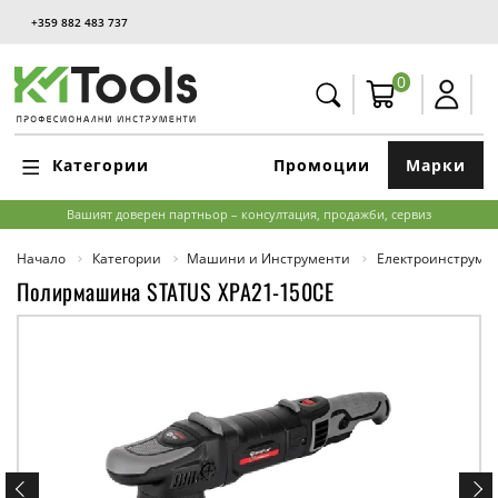
+359 882 483 737
0
Категории
Промоции
Марки
Вашият доверен партньор – консултация, продажби, сервиз
Начало
Категории
Машини и Инструменти
Електроинструме
Полирмашина STATUS XPA21-150CE