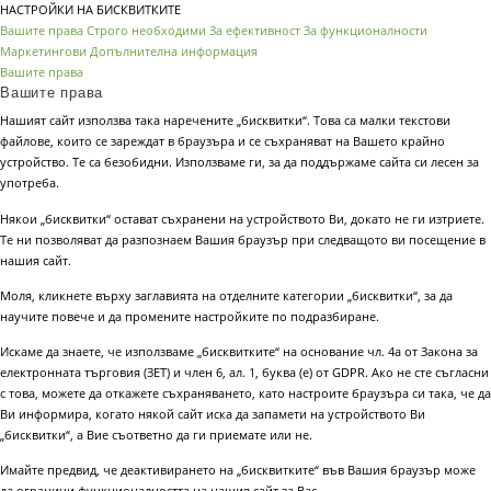
НАСТРОЙКИ НА БИСКВИТКИТЕ
Вашите права
Строго необходими
За ефективност
За функционалности
Маркетингови
Допълнителна информация
Вашите права
Вашите права
Нашият сайт използва така наречените „бисквитки“. Това са малки текстови
файлове, които се зареждат в браузъра и се съхраняват на Вашето крайно
устройство. Те са безобидни. Използваме ги, за да поддържаме сайта си лесен за
употреба.
Някои „бисквитки“ остават съхранени на устройството Ви, докато не ги изтриете.
Те ни позволяват да разпознаем Вашия браузър при следващото ви посещение в
нашия сайт.
Моля, кликнете върху заглавията на отделните категории „бисквитки“, за да
научите повече и да промените настройките по подразбиране.
Искаме да знаете, че използваме „бисквитките“ на основание чл. 4а от Закона за
електронната търговия (ЗЕТ) и член 6, ал. 1, буква (е) от GDPR. Ако не сте съгласни
с това, можете да откажете съхраняването, като настроите браузъра си така, че да
Ви информира, когато някой сайт иска да запамети на устройството Ви
„бисквитки“, а Вие съответно да ги приемате или не.
Имайте предвид, че деактивирането на „бисквитките“ във Вашия браузър може
да ограничи функционалността на нашия сайт за Вас.