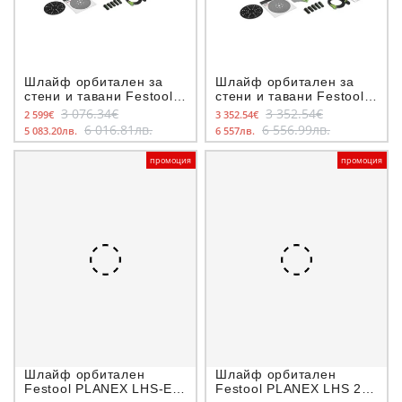
Шлайф орбитален за
Шлайф орбитален за
стени и тавани Festool
стени и тавани Festool
LHS 2 225 EQI-
LHS 2 225 EQI-Plus/CTM
3 076.34€
3 352.54€
2 599€
3 352.54€
Plus/CTL36-Set
36-Set
6 016.81лв.
6 556.99лв.
5 083.20лв.
6 557лв.
промоция
промоция
Шлайф орбитален
Шлайф орбитален
Festool PLANEX LHS-E
Festool PLANEX LHS 2-