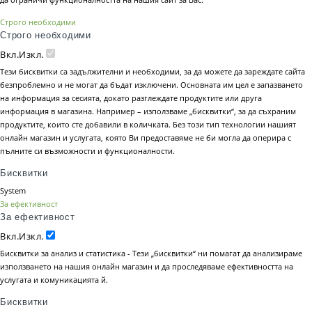
Строго необходими
Строго необходими
Вкл.
Изкл.
Тези бисквитки са задължителни и необходими, за да можете да зареждате сайта
безпроблемно и не могат да бъдат изключени. Основната им цел е запазването
на информация за сесията, докато разглеждате продуктите или друга
информация в магазина. Например – използваме „бисквитки“, за да съхраним
продуктите, които сте добавили в количката. Без този тип технологии нашият
онлайн магазин и услугата, която Ви предоставяме не би могла да оперира с
пълните си възможности и функционалности.
Бисквитки
System
За ефективност
За ефективност
Вкл.
Изкл.
Бисквитки за анализ и статистика - Тези „бисквитки“ ни помагат да анализираме
използването на нашия онлайн магазин и да проследяваме ефективността на
услугата и комуникацията й.
Бисквитки