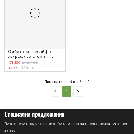
Орбитален шлайф /
Жираф/ за стени и
тавани Stanley
212.18€
173.33€
SFMEE500S, Ф225 мм.
415лв.
339лв.
Показване на 1-9 от общо 9
1
Специални предложения
Вижте тези продукти, които биха могли да представляват интерес
за вас.