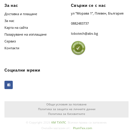
За нас
Свържи се с нас
ул “Морава 1”, Плевен, България
Доставка и плащане
За нас
0882483737
Карта на сайта
lobotech@abv.bg
Пазаруване на изплащане
Сервиз
Контакти
Социални мрежи
Общи условия за ползване
Политика за защита на личните данни
Политика за бисквитките
© Copyright 2026
КМ ТУУЛС
. Всички права са запазени.
Онлайн магазин от:
PlumTex.com