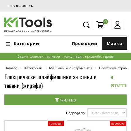
+359 882 483 737
0
Категории
Промоции
Марки
Вашият доверен партньор – консултация, продажби, сервиз
Начало
Категории
Машини и Инструменти
Електроинструме
Електрически шлайфмашини за стени и
9
тавани (жирафи)
резултата
Филтър
Подреди по:
промоция
промоция