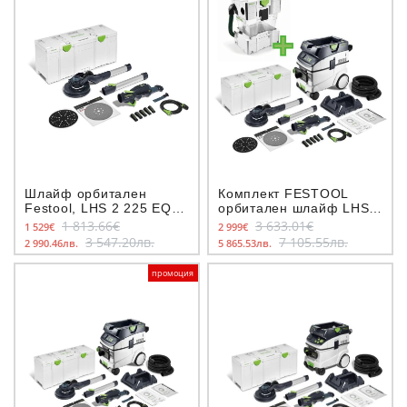
Шлайф орбитален
Комплект FESTOOL
Festool, LHS 2 225 EQI-
орбитален шлайф LHS 2
Plus
225 EQI-Plus,
1 813.66€
3 633.01€
1 529€
2 999€
прахосмукачка CTL 36
3 547.20лв.
7 105.55лв.
2 990.46лв.
5 865.53лв.
EI AC, предфилтър CT-
VA
промоция