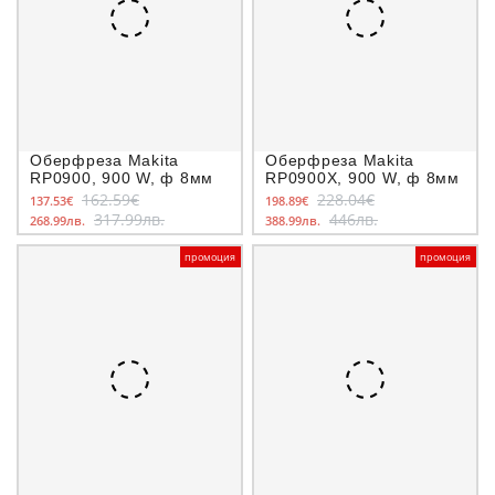
Оберфреза Makita
Оберфреза Makita
RP0900, 900 W, ф 8мм
RP0900X, 900 W, ф 8мм
162.59€
228.04€
137.53€
198.89€
317.99лв.
446лв.
268.99лв.
388.99лв.
промоция
промоция