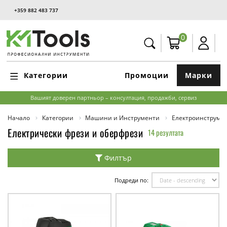
+359 882 483 737
0
Категории
Промоции
Марки
Вашият доверен партньор – консултация, продажби, сервиз
Начало
Категории
Машини и Инструменти
Електроинструме
Електрически фрези и оберфрези
14 резултата
Филтър
Подреди по: