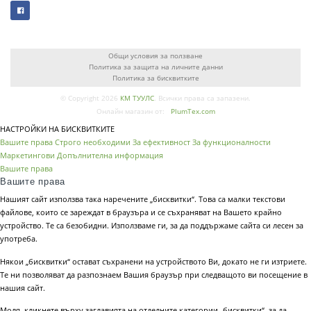
Общи условия за ползване
Политика за защита на личните данни
Политика за бисквитките
© Copyright 2026
КМ ТУУЛС
. Всички права са запазени.
Онлайн магазин от:
PlumTex.com
НАСТРОЙКИ НА БИСКВИТКИТЕ
Вашите права
Строго необходими
За ефективност
За функционалности
Маркетингови
Допълнителна информация
Вашите права
Вашите права
Нашият сайт използва така наречените „бисквитки“. Това са малки текстови
файлове, които се зареждат в браузъра и се съхраняват на Вашето крайно
устройство. Те са безобидни. Използваме ги, за да поддържаме сайта си лесен за
употреба.
Някои „бисквитки“ остават съхранени на устройството Ви, докато не ги изтриете.
Те ни позволяват да разпознаем Вашия браузър при следващото ви посещение в
нашия сайт.
Моля, кликнете върху заглавията на отделните категории „бисквитки“, за да