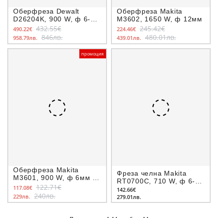
Оберфреза Dewalt
Оберфреза Makita
D26204K, 900 W, ф 6-
M3602, 1650 W, ф 12мм
8мм
432.55€
245.42€
490.22€
224.46€
846лв.
480.01лв.
958.79лв.
439.01лв.
промоция
Оберфреза Makita
Фреза челна Makita
M3601, 900 W, ф 6мм +
RT0700C, 710 W, ф 6-
ф8мм
122.71€
117.08€
8мм
142.66€
240лв.
229лв.
279.01лв.