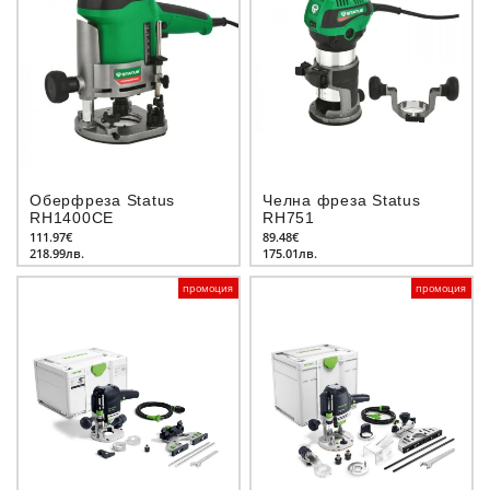
Оберфреза Status
Челна фреза Status
RH1400CE
RH751
111.97€
89.48€
218.99лв.
175.01лв.
промоция
промоция