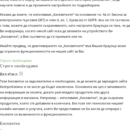
научите повече и да промените настройките по подразбиране.
Искаме да знаете, че използваме „бисквитките“ на основание чл. 4а от Закона за
електронната търговия (ЗЕТ) и член 6, ал. 1, буква (е) от GDPR. Ако не сте съгласни
с това, можете да откажете съхраняването, като настроите браузъра си така, че да
Ви информира, когато някой сайт иска да запамети на устройството Ви
„бисквитки“, а Вие съответно да ги приемате или не.
Имайте предвид, че деактивирането на „бисквитките“ във Вашия браузър може
да ограничи функционалността на нашия сайт за Вас.
Строго необходими
Строго необходими
Вкл.
Изкл.
Тези бисквитки са задължителни и необходими, за да можете да зареждате сайта
безпроблемно и не могат да бъдат изключени. Основната им цел е запазването
на информация за сесията, докато разглеждате продуктите или друга
информация в магазина. Например – използваме „бисквитки“, за да съхраним
продуктите, които сте добавили в количката. Без този тип технологии нашият
онлайн магазин и услугата, която Ви предоставяме не би могла да оперира с
пълните си възможности и функционалности.
Бисквитки