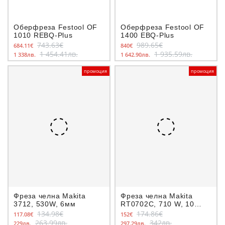
Оберфреза Festool OF
Оберфреза Festool OF
1010 REBQ-Plus
1400 EBQ-Plus
743.63€
989.65€
684.11€
840€
1 454.41лв.
1 935.59лв.
1 338лв.
1 642.90лв.
промоция
промоция
Фреза челна Makita
Фреза челна Makita
3712, 530W, 6мм
RT0702C, 710 W, 10
000-34 000 об./мин, 6-8
134.98€
174.86€
117.08€
152€
мм
263.99лв.
342лв.
229лв.
297.29лв.