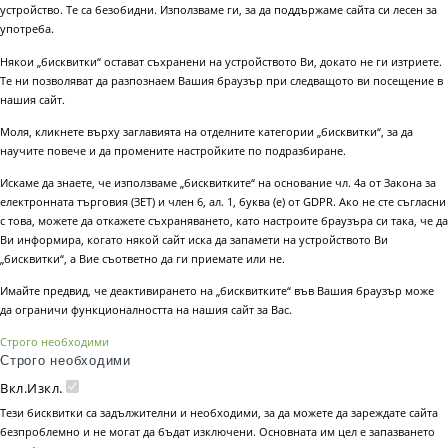
устройство. Те са безобидни. Използваме ги, за да поддържаме сайта си лесен за
употреба.
Някои „бисквитки“ остават съхранени на устройството Ви, докато не ги изтриете.
Те ни позволяват да разпознаем Вашия браузър при следващото ви посещение в
нашия сайт.
Моля, кликнете върху заглавията на отделните категории „бисквитки“, за да
научите повече и да промените настройките по подразбиране.
Искаме да знаете, че използваме „бисквитките“ на основание чл. 4а от Закона за
електронната търговия (ЗЕТ) и член 6, ал. 1, буква (е) от GDPR. Ако не сте съгласни
с това, можете да откажете съхраняването, като настроите браузъра си така, че да
Ви информира, когато някой сайт иска да запамети на устройството Ви
„бисквитки“, а Вие съответно да ги приемате или не.
Имайте предвид, че деактивирането на „бисквитките“ във Вашия браузър може
да ограничи функционалността на нашия сайт за Вас.
Строго необходими
Строго необходими
Вкл.
Изкл.
Тези бисквитки са задължителни и необходими, за да можете да зареждате сайта
безпроблемно и не могат да бъдат изключени. Основната им цел е запазването