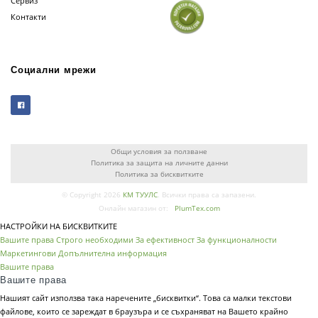
Сервиз
Контакти
Социални мрежи
Общи условия за ползване
Политика за защита на личните данни
Политика за бисквитките
© Copyright 2026
КМ ТУУЛС
. Всички права са запазени.
Онлайн магазин от:
PlumTex.com
НАСТРОЙКИ НА БИСКВИТКИТЕ
Вашите права
Строго необходими
За ефективност
За функционалности
Маркетингови
Допълнителна информация
Вашите права
Вашите права
Нашият сайт използва така наречените „бисквитки“. Това са малки текстови
файлове, които се зареждат в браузъра и се съхраняват на Вашето крайно