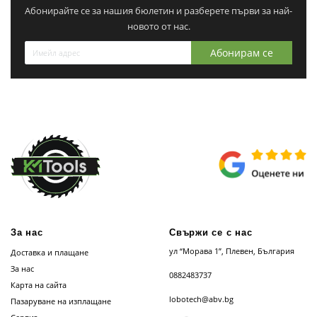
Абонирайте се за нашия бюлетин и разберете първи за най-
новото от нас.
Абонирам се
За нас
Свържи се с нас
ул “Морава 1”, Плевен, България
Доставка и плащане
За нас
0882483737
Карта на сайта
lobotech@abv.bg
Пазаруване на изплащане