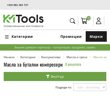
+359 882 483 737
0
Категории
Промоции
Марки
Вашият доверен партньор – консултация, продажби, сервиз
Начало
Категории
Консумативи
Масла и греси
Масла за б
Масла за бутални компресори
0 резултата
Филтър
Подреди по: