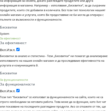
на информация за сесията, докато разглеждате продуктите или друга
информация в магазина. Например – използваме „бисквитки“, за да съхраним
продуктите, които сте добавили в количката. Без този тип технологии нашият
онлайн магазин и услугата, която Ви предоставяме не би могла да оперира с
пълните си възможности и функционалности.
Бисквитки
System
За ефективност
За ефективност
Вкл.
Изкл.
Бисквитки за анализ и статистика - Тези „бисквитки“ ни помагат да анализираме
използването на нашия онлайн магазин и да проследяваме ефективността на
услугата и комуникацията й.
Бисквитки
За функционалности
За функционалности
Вкл.
Изкл.
Този тип "бисквитки" се използват за функционалности на сайта, които не са
строго необходими за неговата работа. Това може да са функции, като live чат
или показване на последните разгледани продукти. Ако се откажете от тях, ще