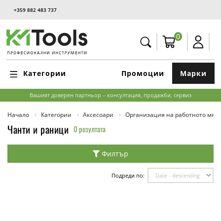
+359 882 483 737
0
Категории
Промоции
Марки
Вашият доверен партньор – консултация, продажби, сервиз
Начало
Категории
Аксесоари
Организация на работното мяс
Чанти и раници
0 резултата
Филтър
Подреди по: