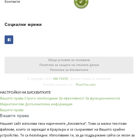
Контакти
Социални мрежи
Общи условия за ползване
Политика за защита на личните данни
Политика за бисквитките
© Copyright 2026
КМ ТУУЛС
. Всички права са запазени.
Онлайн магазин от:
PlumTex.com
НАСТРОЙКИ НА БИСКВИТКИТЕ
Вашите права
Строго необходими
За ефективност
За функционалности
Маркетингови
Допълнителна информация
Вашите права
Вашите права
Нашият сайт използва така наречените „бисквитки“. Това са малки текстови
файлове, които се зареждат в браузъра и се съхраняват на Вашето крайно
устройство. Те са безобидни. Използваме ги, за да поддържаме сайта си лесен за