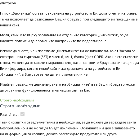
употреба.
Някои „бисквитки“ остават съхранени на устройството Ви, докато не ги изтриете.
Те ни позволяват да разпознаем Вашия браузър при следващото ви посещение в
нашия сайт.
Моля, кликнете върху заглавията на отделните категории „бисквитки“, за да
научите повече и да промените настройките по подразбиране.
Искаме да знаете, че използваме „бисквитките“ на основание чл. 4а от Закона за
електронната търговия (ЗЕТ) и член 6, ал. 1, буква (е) от GDPR. Ако не сте съгласни
с това, можете да откажете съхраняването, като настроите браузъра си така, че да
Ви информира, когато някой сайт иска да запамети на устройството Ви
„бисквитки“, а Вие съответно да ги приемате или не.
Имайте предвид, че деактивирането на „бисквитките“ във Вашия браузър може
да ограничи функционалността на нашия сайт за Вас.
Строго необходими
Строго необходими
Вкл.
Изкл.
Тези бисквитки са задължителни и необходими, за да можете да зареждате сайта
безпроблемно и не могат да бъдат изключени. Основната им цел е запазването
на информация за сесията, докато разглеждате продуктите или друга