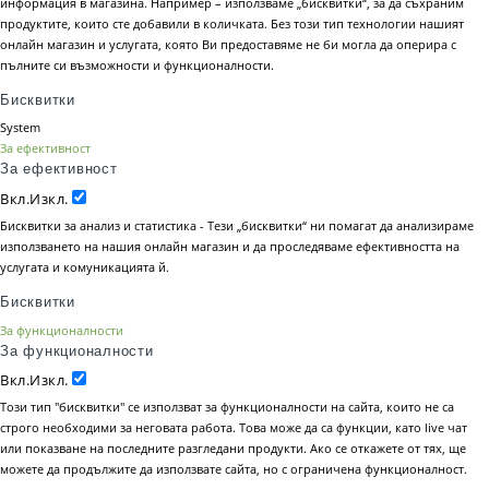
информация в магазина. Например – използваме „бисквитки“, за да съхраним
продуктите, които сте добавили в количката. Без този тип технологии нашият
онлайн магазин и услугата, която Ви предоставяме не би могла да оперира с
пълните си възможности и функционалности.
Бисквитки
System
За ефективност
За ефективност
Вкл.
Изкл.
Бисквитки за анализ и статистика - Тези „бисквитки“ ни помагат да анализираме
използването на нашия онлайн магазин и да проследяваме ефективността на
услугата и комуникацията й.
Бисквитки
За функционалности
За функционалности
Вкл.
Изкл.
Този тип "бисквитки" се използват за функционалности на сайта, които не са
строго необходими за неговата работа. Това може да са функции, като live чат
или показване на последните разгледани продукти. Ако се откажете от тях, ще
можете да продължите да използвате сайта, но с ограничена функционалност.