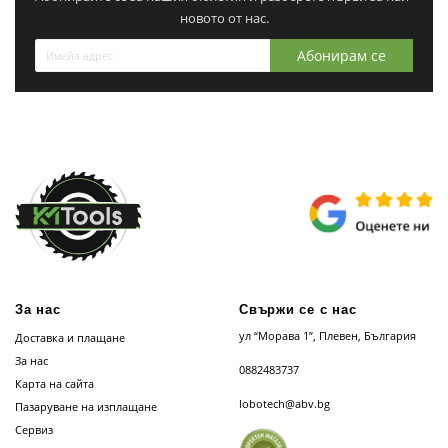
новото от нас.
Абонирам се
За нас
Свържи се с нас
ул “Морава 1”, Плевен, България
Доставка и плащане
За нас
0882483737
Карта на сайта
lobotech@abv.bg
Пазаруване на изплащане
Сервиз