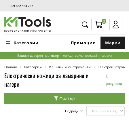
+359 882 483 737
0
Категории
Промоции
Марки
Вашият доверен партньор – консултация, продажби, сервиз
Начало
Категории
Машини и Инструменти
Електроинструме
Електрически ножици за ламарина и
0
нагери
резултата
Филтър
Подреди по: