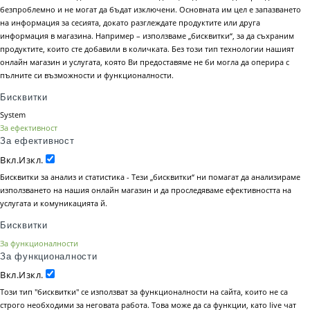
безпроблемно и не могат да бъдат изключени. Основната им цел е запазването
на информация за сесията, докато разглеждате продуктите или друга
информация в магазина. Например – използваме „бисквитки“, за да съхраним
продуктите, които сте добавили в количката. Без този тип технологии нашият
онлайн магазин и услугата, която Ви предоставяме не би могла да оперира с
пълните си възможности и функционалности.
Бисквитки
System
За ефективност
За ефективност
Вкл.
Изкл.
Бисквитки за анализ и статистика - Тези „бисквитки“ ни помагат да анализираме
използването на нашия онлайн магазин и да проследяваме ефективността на
услугата и комуникацията й.
Бисквитки
За функционалности
За функционалности
Вкл.
Изкл.
Този тип "бисквитки" се използват за функционалности на сайта, които не са
строго необходими за неговата работа. Това може да са функции, като live чат