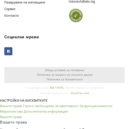
lobotech@abv.bg
Пазаруване на изплащане
Сервиз
Контакти
Социални мрежи
Общи условия за ползване
Политика за защита на личните данни
Политика за бисквитките
© Copyright 2026
КМ ТУУЛС
. Всички права са запазени.
Онлайн магазин от:
PlumTex.com
НАСТРОЙКИ НА БИСКВИТКИТЕ
Вашите права
Строго необходими
За ефективност
За функционалности
Маркетингови
Допълнителна информация
Вашите права
Вашите права