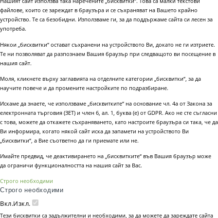
Нашият сайт използва така наречените „бисквитки“. Това са малки текстови
файлове, които се зареждат в браузъра и се съхраняват на Вашето крайно
устройство. Те са безобидни. Използваме ги, за да поддържаме сайта си лесен за
употреба.
Някои „бисквитки“ остават съхранени на устройството Ви, докато не ги изтриете.
Те ни позволяват да разпознаем Вашия браузър при следващото ви посещение в
нашия сайт.
Моля, кликнете върху заглавията на отделните категории „бисквитки“, за да
научите повече и да промените настройките по подразбиране.
Искаме да знаете, че използваме „бисквитките“ на основание чл. 4а от Закона за
електронната търговия (ЗЕТ) и член 6, ал. 1, буква (е) от GDPR. Ако не сте съгласни
с това, можете да откажете съхраняването, като настроите браузъра си така, че да
Ви информира, когато някой сайт иска да запамети на устройството Ви
„бисквитки“, а Вие съответно да ги приемате или не.
Имайте предвид, че деактивирането на „бисквитките“ във Вашия браузър може
да ограничи функционалността на нашия сайт за Вас.
Строго необходими
Строго необходими
Вкл.
Изкл.
Тези бисквитки са задължителни и необходими, за да можете да зареждате сайта