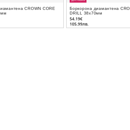
диамантeна CROWN CORE
Боркорона диамантeна CR
0мм
DRILL 38х70мм
54.19€
105.99лв.