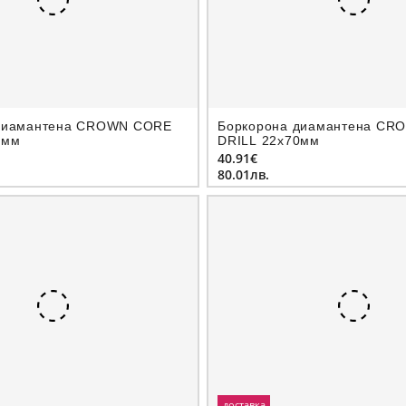
диамантeна CROWN CORE
Боркорона диамантeна CR
0мм
DRILL 22х70мм
40.91€
80.01лв.
доставка