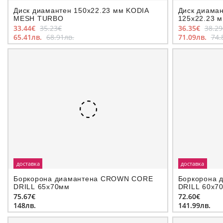
Диск диамантен 150x22.23 мм KODIA
Диск диаман
MESH TURBO
125x22.23 
33.44€
35.23€
36.35€
38.29
65.41лв.
68.91лв.
71.09лв.
74.
доставка
доставка
Боркорона диамантeна CROWN CORE
Боркорона 
DRILL 65х70мм
DRILL 60х7
75.67€
72.60€
148лв.
141.99лв.