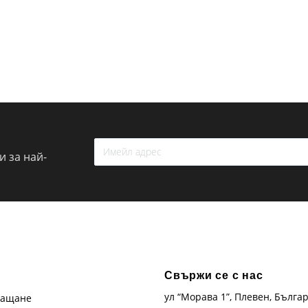
 за най-
Свържи се с нас
ул “Морава 1”, Плевен, Бълга
лащане