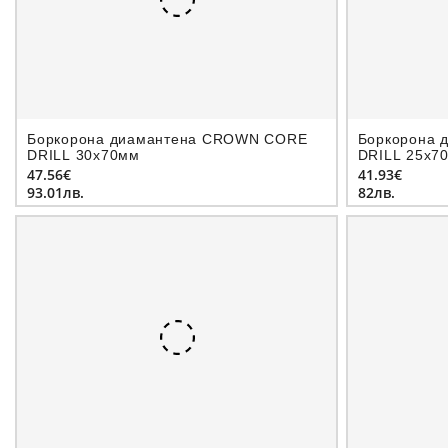
Боркорона диамантeна CROWN CORE
Боркорона 
DRILL 30х70мм
DRILL 25х7
47.56€
41.93€
93.01лв.
82лв.