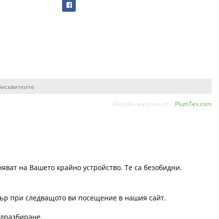
бисквитките
Онлайн магазин от:
PlumTex.com
няват на Вашето крайно устройство. Те са безобидни.
узър при следващото ви посещение в нашия сайт.
одразбиране.