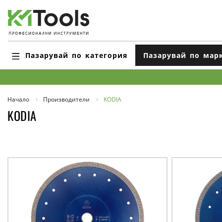
Пазарувай по категория
Пазарувай по мар
Начало
Производители
KODIA
KODIA