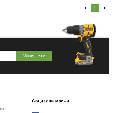
1
Абонирам се
Социални мрежи
рия