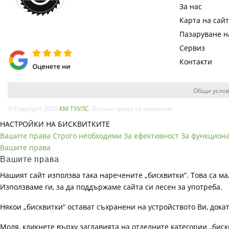
За нас
Карта на сай
Пазаруване 
Сервиз
Контакти
Общи услов
© Copyright 2026
КМ ТУУЛС
. Всички права са запазени.
НАСТРОЙКИ НА БИСКВИТКИТЕ
Вашите права
Строго необходими
За ефективност
За функцион
Вашите права
Вашите права
Нашият сайт използва така наречените „бисквитки“. Това са ма
Използваме ги, за да поддържаме сайта си лесен за употреба.
Някои „бисквитки“ остават съхранени на устройството Ви, док
Моля, кликнете върху заглавията на отделните категории „биск