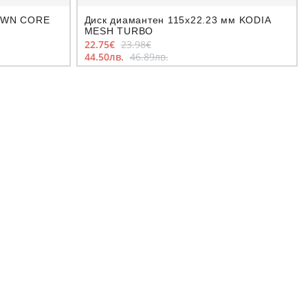
OWN CORE
Диск диамантен 115x22.23 мм KODIA
MESH TURBO
22.75€
23.98€
44.50лв.
46.89лв.