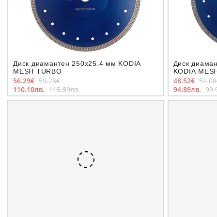
Диск диамантен 250x25.4 мм KODIA
Диск диаман
MESH TURBO
KODIA MES
56.29€
59.26€
48.52€
51.08
110.10лв.
115.89лв.
94.89лв.
99.