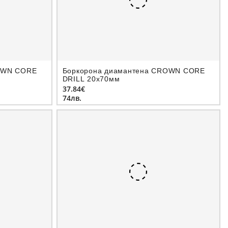
OWN CORE
Боркорона диамантeна CROWN CORE
DRILL 20х70мм
37.84€
74лв.