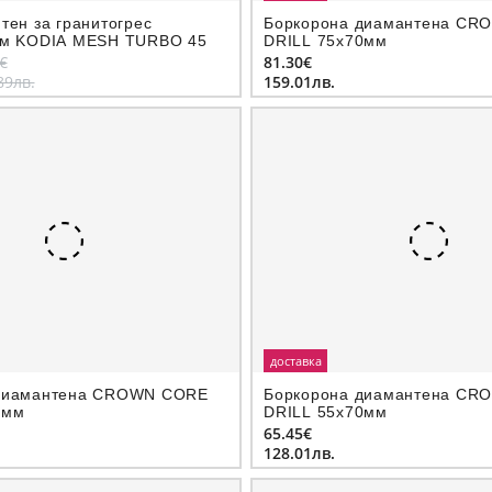
тен за гранитогрес
Боркорона диамантeна CR
мм KODIA MESH TURBO 45
DRILL 75х70мм
€
81.30€
89лв.
159.01лв.
доставка
диамантeна CROWN CORE
Боркорона диамантeна CR
0мм
DRILL 55х70мм
65.45€
128.01лв.