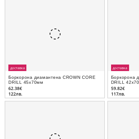
доставка
доставка
Боркорона диамантeна CROWN CORE
Боркорона 
DRILL 45х70мм
DRILL 42х7
62.38€
59.82€
122лв.
117лв.