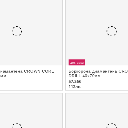
доставка
диамантeна CROWN CORE
Боркорона диамантeна CR
0мм
DRILL 40х70мм
57.26€
112лв.