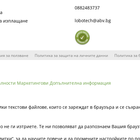
0882483737
та
lobotech@abv.bg
на изплащане
ия за ползване
Политика за защита на личните данни
Политика за 
алности
Маркетингови
Допълнителна информация
лки текстови файлове, които се зареждат в браузъра и се съхра
ато не ги изтриете. Те ни позволяват да разпознаем Вашия бра
витки“, за да научите повече и да промените настройките по п