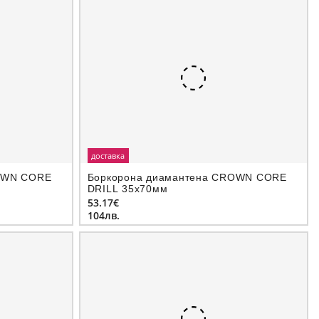
доставка
OWN CORE
Боркорона диамантeна CROWN CORE
DRILL 35х70мм
53.17€
104лв.