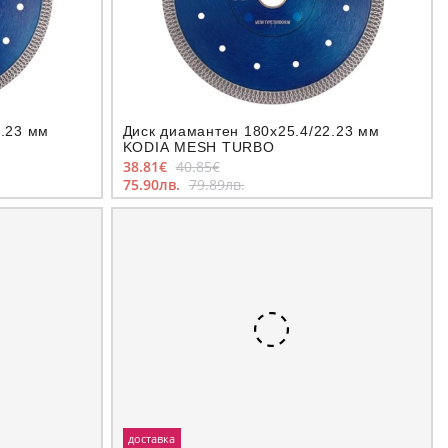
2.23 мм
Диск диамантен 180x25.4/22.23 мм
KODIA MESH TURBO
38.81€
40.85€
75.90лв.
79.89лв.
доставка