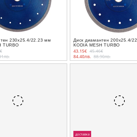
тен 230x25.4/22.23 мм
Диск диамантен 200x25.4/2
H TURBO
KODIA MESH TURBO
€
43.15€
45.46€
91лв.
84.40лв.
88.90лв.
доставка