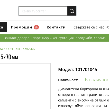
ка
Промоции
%
Контакти
Свържете се с нас:
+
Вашият доверен партньор – консултация, продажби, сервиз
OWN CORE DRILL 45х70мм
45х70мм
Модел:
101701045
В наличнос
Наличност:
Диамантена боркорона KODIA
отвори в гранит, гранитогре
сегменти с височина от 8мм о
износоустойчивост.Захват М1