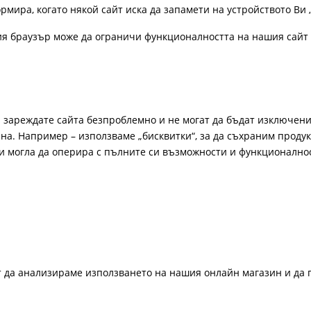
рмира, когато някой сайт иска да запамети на устройството Ви 
ия браузър може да ограничи функционалността на нашия сайт 
а зареждате сайта безпроблемно и не могат да бъдат изключени
а. Например – използваме „бисквитки“, за да съхраним продукт
би могла да оперира с пълните си възможности и функционално
ат да анализираме използването на нашия онлайн магазин и да 