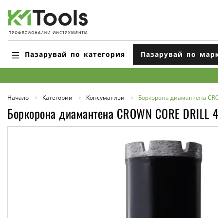
Пазарувай по категория
Пазарувай по мар
Начало
Категории
Консумативи
Боркорона диамантeна CR
Боркорона диамантeна CROWN CORE DRILL 