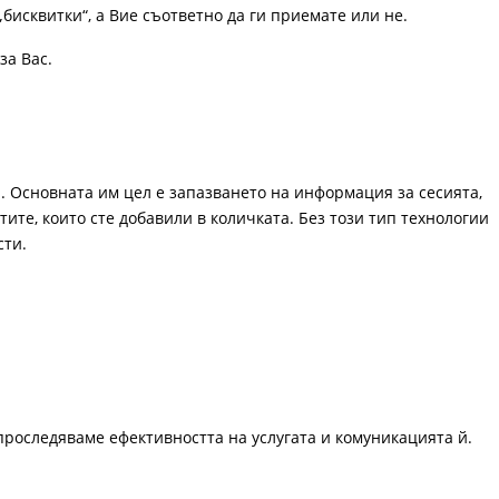
„бисквитки“, а Вие съответно да ги приемате или не.
за Вас.
. Основната им цел е запазването на информация за сесията,
ите, които сте добавили в количката. Без този тип технологии
сти.
проследяваме ефективността на услугата и комуникацията й.