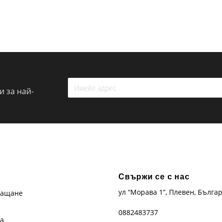
 за най-
Свържи се с нас
ул “Морава 1”, Плевен, Бълга
лащане
0882483737
та