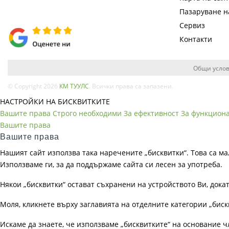
Пазаруване 
Сервиз
Контакти
Общи услов
© Copyright 2026
КМ ТУУЛС
. Всички права са запазени.
НАСТРОЙКИ НА БИСКВИТКИТЕ
Вашите права
Строго необходими
За ефективност
За функцион
Вашите права
Вашите права
Нашият сайт използва така наречените „бисквитки“. Това са ма
Използваме ги, за да поддържаме сайта си лесен за употреба.
Някои „бисквитки“ остават съхранени на устройството Ви, док
Моля, кликнете върху заглавията на отделните категории „биск
Искаме да знаете, че използваме „бисквитките“ на основание чл. 