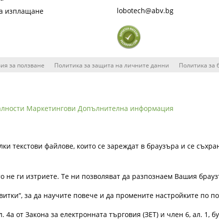
lobotech@abv.bg
на изплащане
ия за ползване
Политика за защита на личните данни
Политика за 
алности
Маркетингови
Допълнителна информация
лки текстови файлове, които се зареждат в браузъра и се съхра
ато не ги изтриете. Те ни позволяват да разпознаем Вашия бра
витки“, за да научите повече и да промените настройките по п
4а от Закона за електронната търговия (ЗЕТ) и член 6, ал. 1, бу