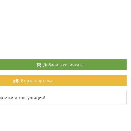
Добави в количката
Бърза поръчка
оръчки и консултация!