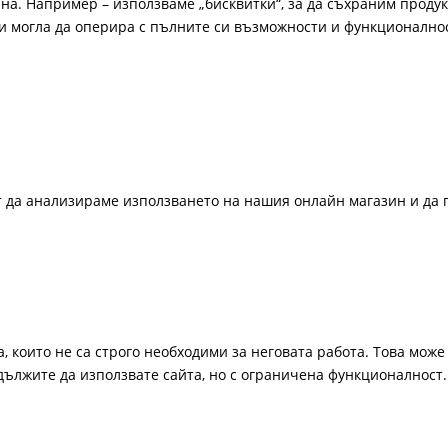
а. Например – използваме „бисквитки“, за да съхраним продукт
би могла да оперира с пълните си възможности и функционално
ат да анализираме използването на нашия онлайн магазин и да 
, които не са строго необходими за неговата работа. Това може 
одължите да използвате сайта, но с ограничена функционалност.