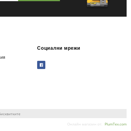
Социални мрежи
рия
бисквитките
Онлайн магазин от:
PlumTex.com