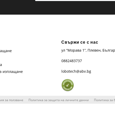
Свържи се с нас
ул “Морава 1”, Плевен, Бълга
лащане
0882483737
та
lobotech@abv.bg
на изплащане
ия за ползване
Политика за защита на личните данни
Политика за 