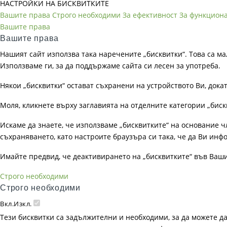
НАСТРОЙКИ НА БИСКВИТКИТЕ
Вашите права
Строго необходими
За ефективност
За функцион
Вашите права
Вашите права
Нашият сайт използва така наречените „бисквитки“. Това са ма
Използваме ги, за да поддържаме сайта си лесен за употреба.
Някои „бисквитки“ остават съхранени на устройството Ви, док
Моля, кликнете върху заглавията на отделните категории „биск
Искаме да знаете, че използваме „бисквитките“ на основание чл. 
съхраняването, като настроите браузъра си така, че да Ви инфо
Имайте предвид, че деактивирането на „бисквитките“ във Ваш
Строго необходими
Строго необходими
Вкл.
Изкл.
Тези бисквитки са задължителни и необходими, за да можете д