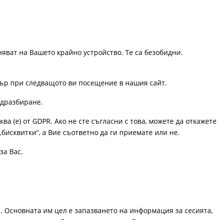
няват на Вашето крайно устройство. Те са безобидни.
узър при следващото ви посещение в нашия сайт.
одразбиране.
ква (е) от GDPR. Ако не сте съгласни с това, можете да откажете
„бисквитки“, а Вие съответно да ги приемате или не.
за Вас.
. Основната им цел е запазването на информация за сесията,