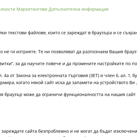
алности
Маркетингови
Допълнителна информация
лки текстови файлове, които се зареждат в браузъра и се съхра
ато не ги изтриете. Те ни позволяват да разпознаем Вашия бра
витки“, за да научите повече и да промените настройките по п
4а от Закона за електронната търговия (ЗЕТ) и член 6, ал. 1, бу
рмира, когато някой сайт иска да запамети на устройството Ви 
ия браузър може да ограничи функционалността на нашия сайт 
а зареждате сайта безпроблемно и не могат да бъдат изключени