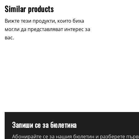
Similar products
Вижте тези продукти, които биха
могли да представляват интерес за
вас.
Запиши се за бюлетина
Абонирайте се за нашия бюлетин и разберете първи