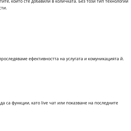
ите, които сте добавили в количката. Без този тип технологии
сти.
проследяваме ефективността на услугата и комуникацията й.
да са функции, като live чат или показване на последните