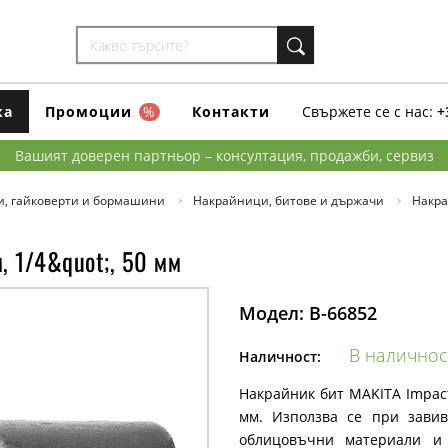
ка
Промоции
%
Контакти
Свържете се с нас:
+
Вашият доверен партньор – консултация, продажби, сервиз
и, гайковерти и бормашини
Накрайници, битове и държачи
Накра
, 1/4&quot;, 50 мм
Модел:
B-66852
В наличнос
Наличност:
Накрайник бит MAKITA Impact
мм. Използва се при зави
облицовъчни материали и 