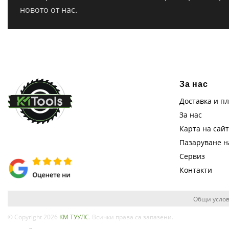
новото от нас.
За нас
Доставка и п
За нас
Карта на сай
Пазаруване 
Сервиз
Контакти
Общи услов
© Copyright 2026
КМ ТУУЛС
. Всички права са запазени.