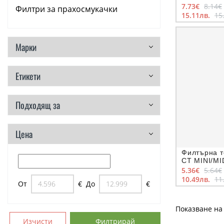
7.73€
8.14€
Филтри за прахосмукачки
15.11лв.
15
Резервни части
Марки
Етикети
Подходящ за
Цена
Филтърна т
CT MINI/MI
5.36€
5.64€
10.49лв.
11
От
€
До
€
Показване на 
Изчисти
Филтрирай