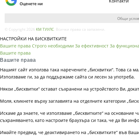
Контакти
Общи услов
© Copyright 2026
КМ ТУУЛС
. Всички права са запазени.
НАСТРОЙКИ НА БИСКВИТКИТЕ
Вашите права
Строго необходими
За ефективност
За функцион
Вашите права
Вашите права
Нашият сайт използва така наречените „бисквитки“. Това са ма
Използваме ги, за да поддържаме сайта си лесен за употреба.
Някои „бисквитки“ остават съхранени на устройството Ви, док
Моля, кликнете върху заглавията на отделните категории „биск
Искаме да знаете, че използваме „бисквитките“ на основание чл. 
съхраняването, като настроите браузъра си така, че да Ви инфо
Имайте предвид, че деактивирането на „бисквитките“ във Ваш