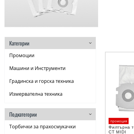
Категории
Промоции
Машини и Инструменти
Градинска и горска техника
Измервателна техника
Аксесоари
Подкатегории
Консумативи
промоция
Торбички за прахосмукачки
Филтърна т
Ръчни инструменти
CT MIDI