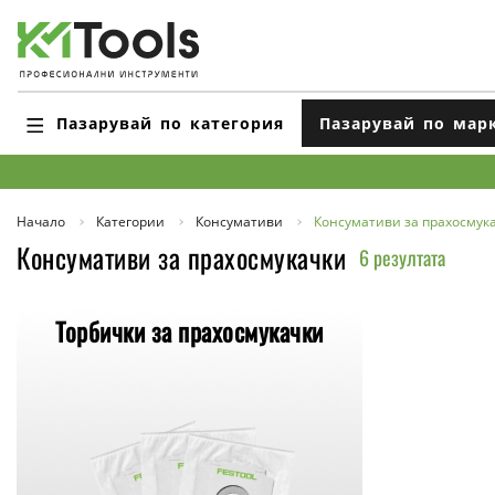
Пазарувай по категория
Пазарувай по мар
Начало
Категории
Консумативи
Консумативи за прахосмук
Консумативи за прахосмукачки
6 резултата
Торбички за прахосмукачки