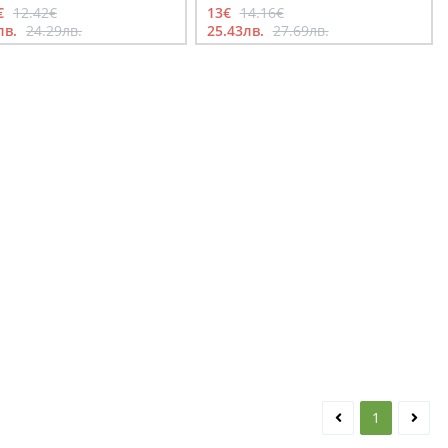
€
12.42€
13€
14.16€
лв.
24.29лв.
25.43лв.
27.69лв.
1