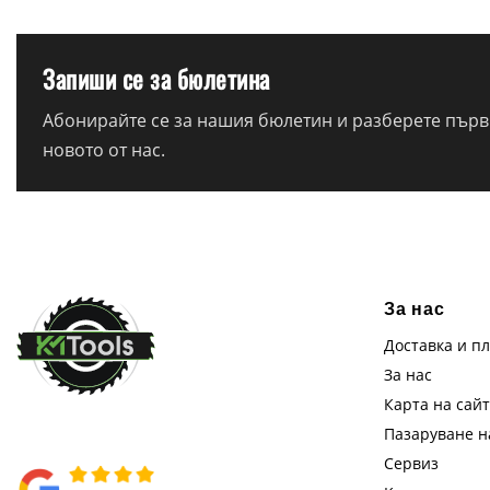
Запиши се за бюлетина
Абонирайте се за нашия бюлетин и разберете първи
новото от нас.
За нас
Доставка и п
За нас
Карта на сай
Пазаруване 
Сервиз