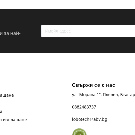
 за най-
Свържи се с нас
ул “Морава 1”, Плевен, Бълга
лащане
0882483737
та
lobotech@abv.bg
на изплащане