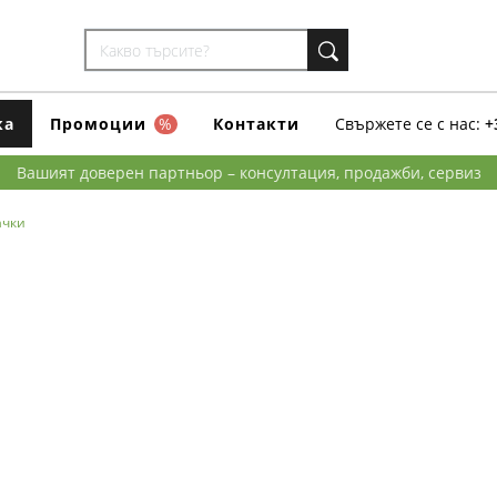
ка
Промоции
%
Контакти
Свържете се с нас:
+
Вашият доверен партньор – консултация, продажби, сервиз
ачки