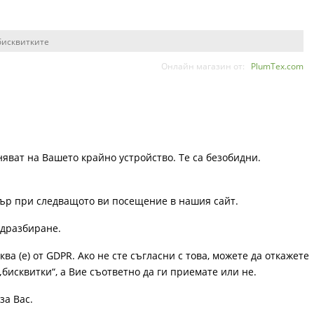
бисквитките
Онлайн магазин от:
PlumTex.com
няват на Вашето крайно устройство. Те са безобидни.
узър при следващото ви посещение в нашия сайт.
одразбиране.
ква (е) от GDPR. Ако не сте съгласни с това, можете да откажете
„бисквитки“, а Вие съответно да ги приемате или не.
за Вас.