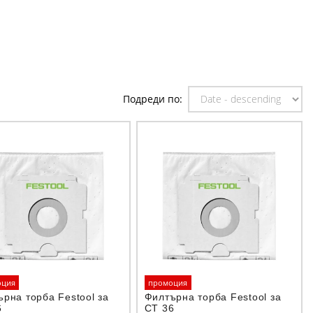
Подреди по:
оция
промоция
рна торба Festool за
Филтърна торба Festool за
6
CT 36