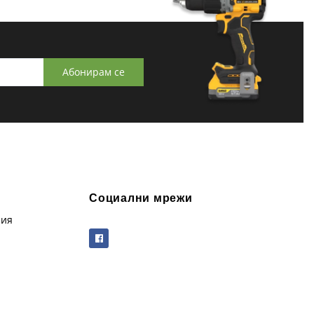
Абонирам се
Социални мрежи
рия