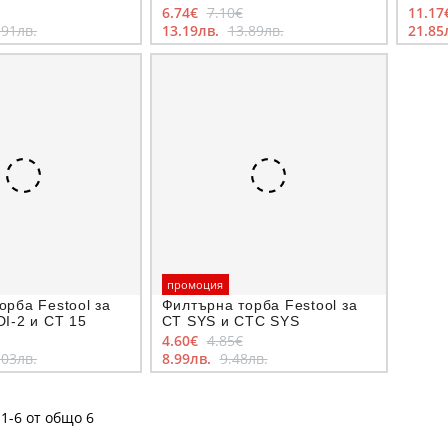
6.74€
7.10€
11.17
.91лв.
13.19лв.
13.89лв.
21.85
промоция
орба Festool за
Филтърна торба Festool за
DI-2 и CT 15
CT SYS и CTC SYS
4.60€
4.85€
.03лв.
8.99лв.
9.48лв.
1-6 от общо 6