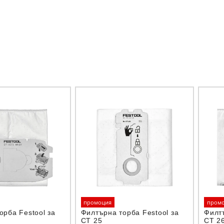
промоция
пром
орба Festool за
Филтърна торба Festool за
Филтъ
CT 25
CT 2