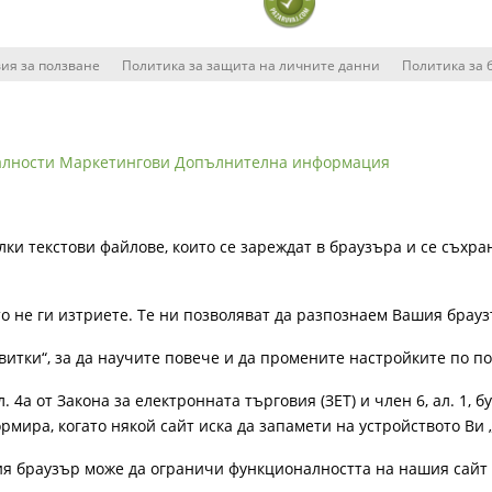
ия за ползване
Политика за защита на личните данни
Политика за 
алности
Маркетингови
Допълнителна информация
лки текстови файлове, които се зареждат в браузъра и се съхра
ато не ги изтриете. Те ни позволяват да разпознаем Вашия бра
витки“, за да научите повече и да промените настройките по п
4а от Закона за електронната търговия (ЗЕТ) и член 6, ал. 1, бу
рмира, когато някой сайт иска да запамети на устройството Ви 
ия браузър може да ограничи функционалността на нашия сайт 