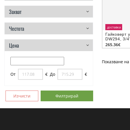
Захват
Честота
доставка
Гайковерт 
DW294, 3/4'
Цена
265.36€
Показване на 
От
€
До
€
Изчисти
Филтрирай