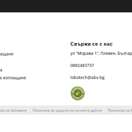
Свържи се с нас
ул “Морава 1”, Плевен, Бълга
лащане
0882483737
та
lobotech@abv.bg
на изплащане
ия за ползване
Политика за защита на личните данни
Политика за 