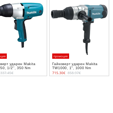
оция
промоция
верт ударен Makita
Гайковерт ударен Makita
0, 1/2'', 350 Nm
TW1000, 1", 1000 Nm
337.45€
715.30€
858.97€