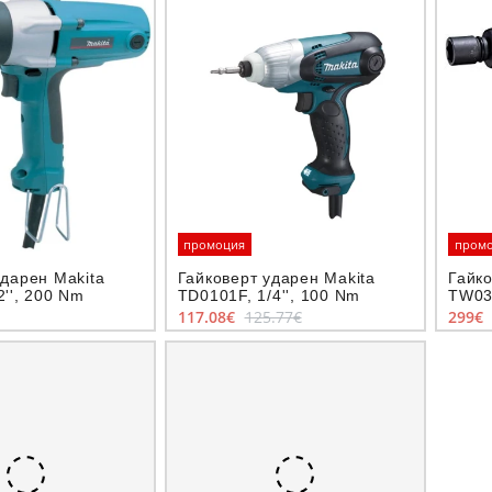
промоция
пром
ударен Makita
Гайковерт ударен Makita
Гайко
'', 200 Nm
TD0101F, 1/4'', 100 Nm
TW035
117.08€
125.77€
299€