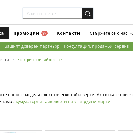
ка
Промоции
%
Контакти
Свържете се с нас:
+
Вашият доверен партньор – консултация, продажби, сервиз
менти
Електрически гайковерти
ите нашите модели електрически гайковерти. Ако искате повеч
и гама
акумулаторни гайковерти на утвърдени марки
.