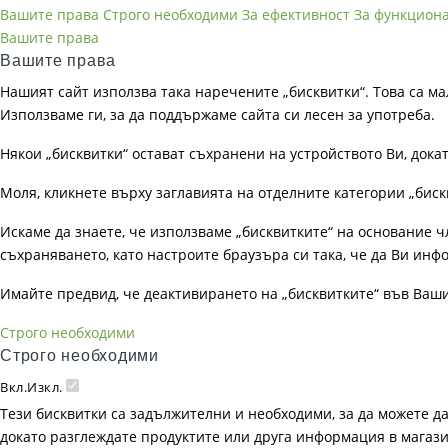
Вашите права
Строго необходими
За ефективност
За функцион
Вашите права
Вашите права
Нашият сайт използва така наречените „бисквитки“. Това са ма
Използваме ги, за да поддържаме сайта си лесен за употреба.
Някои „бисквитки“ остават съхранени на устройството Ви, док
Моля, кликнете върху заглавията на отделните категории „биск
Искаме да знаете, че използваме „бисквитките“ на основание чл. 
съхраняването, като настроите браузъра си така, че да Ви инфо
Имайте предвид, че деактивирането на „бисквитките“ във Ваш
Строго необходими
Строго необходими
Вкл.
Изкл.
Тези бисквитки са задължителни и необходими, за да можете д
докато разглеждате продуктите или друга информация в магазин