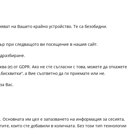
няват на Вашето крайно устройство. Те са безобидни.
узър при следващото ви посещение в нашия сайт.
одразбиране.
ква (е) от GDPR. Ако не сте съгласни с това, можете да откажете
„бисквитки“, а Вие съответно да ги приемате или не.
за Вас.
. Основната им цел е запазването на информация за сесията,
ите, които сте добавили в количката. Без този тип технологии