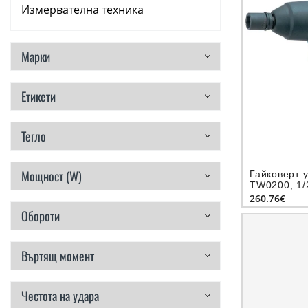
Измервателна техника
Аксесоари
Марки
Консумативи
Етикети
Ръчни инструменти
Резервни части
Тегло
Мощност (W)
Гайковерт 
TW0200, 1/2
260.76€
Обороти
Въртящ момент
Честота на удара