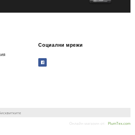
Социални мрежи
рия
бисквитките
Онлайн магазин от:
PlumTex.com