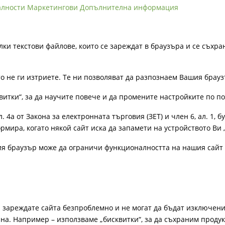
алности
Маркетингови
Допълнителна информация
лки текстови файлове, които се зареждат в браузъра и се съхра
ато не ги изтриете. Те ни позволяват да разпознаем Вашия бра
витки“, за да научите повече и да промените настройките по п
4а от Закона за електронната търговия (ЗЕТ) и член 6, ал. 1, бу
рмира, когато някой сайт иска да запамети на устройството Ви 
ия браузър може да ограничи функционалността на нашия сайт 
а зареждате сайта безпроблемно и не могат да бъдат изключени
а. Например – използваме „бисквитки“, за да съхраним продукт