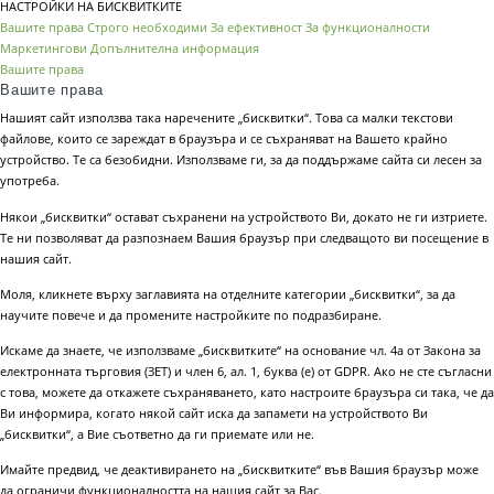
НАСТРОЙКИ НА БИСКВИТКИТЕ
Вашите права
Строго необходими
За ефективност
За функционалности
Маркетингови
Допълнителна информация
Вашите права
Вашите права
Нашият сайт използва така наречените „бисквитки“. Това са малки текстови
файлове, които се зареждат в браузъра и се съхраняват на Вашето крайно
устройство. Те са безобидни. Използваме ги, за да поддържаме сайта си лесен за
употреба.
Някои „бисквитки“ остават съхранени на устройството Ви, докато не ги изтриете.
Те ни позволяват да разпознаем Вашия браузър при следващото ви посещение в
нашия сайт.
Моля, кликнете върху заглавията на отделните категории „бисквитки“, за да
научите повече и да промените настройките по подразбиране.
Искаме да знаете, че използваме „бисквитките“ на основание чл. 4а от Закона за
електронната търговия (ЗЕТ) и член 6, ал. 1, буква (е) от GDPR. Ако не сте съгласни
с това, можете да откажете съхраняването, като настроите браузъра си така, че да
Ви информира, когато някой сайт иска да запамети на устройството Ви
„бисквитки“, а Вие съответно да ги приемате или не.
Имайте предвид, че деактивирането на „бисквитките“ във Вашия браузър може
да ограничи функционалността на нашия сайт за Вас.