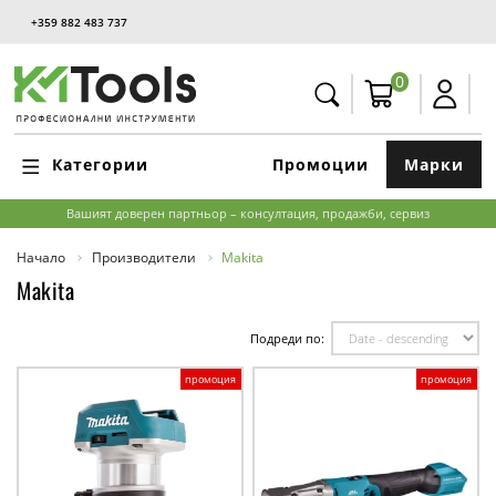
+359 882 483 737
0
Категории
Промоции
Марки
Вашият доверен партньор – консултация, продажби, сервиз
Начало
Производители
Makita
Makita
Подреди по:
промоция
промоция