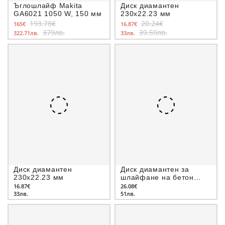
Ъглошлайф Makita
Диск диамантен
GA6021 1050 W, 150 мм
230х22.23 мм
193.78€
20.24€
165€
16.87€
379лв.
39.59лв.
322.71лв.
33лв.
Диск диамантен
Диск диамантен за
230х22.23 мм
шлайфане на бетон
125x22.23 мм
16.87€
26.08€
33лв.
51лв.