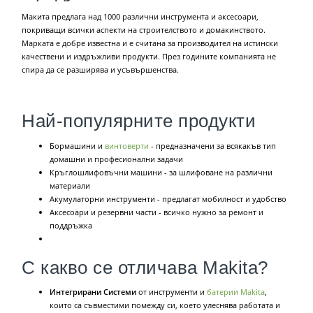
Макита предлага над 1000 различни инструмента и аксесоари,
покриващи всички аспекти на строителството и домакинството.
Марката е добре известна и е считана за производител на истински
качествени и издръжливи продукти. През годините компанията не
спира да се разширява и усъвършенства.
Най-популярните продукти
Бормашини и
винтоверти
- предназначени за всякакъв тип
домашни и професионални задачи
Кръглошлифовъчни машини - за шлифоване на различни
материали
Акумулаторни инструменти - предлагат мобилност и удобство
Аксесоари и резервни части - всичко нужно за ремонт и
поддръжка
С какво се отличава Makita?
Интегрирани Системи
от инструменти и
батерии Makita
,
които са съвместими помежду си, което улеснява работата и