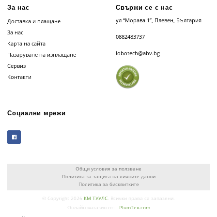
За нас
Свържи се с нас
ул “Морава 1”, Плевен, България
Доставка и плащане
За нас
0882483737
Карта на сайта
lobotech@abv.bg
Пазаруване на изплащане
Сервиз
Контакти
Социални мрежи
Общи условия за ползване
Политика за защита на личните данни
Политика за бисквитките
© Copyright 2026
КМ ТУУЛС
. Всички права са запазени.
Онлайн магазин от:
PlumTex.com