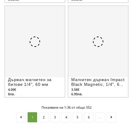
Държач магнитен за
Магнитен държач Impact
битове 1/4", 60 мм
Black Magnetic, 1/4", 60
мм
4.09€
3.58€
8лв.
6.99лв.
Показване на 1-36 от общо 552
1
2
3
4
5
6
...