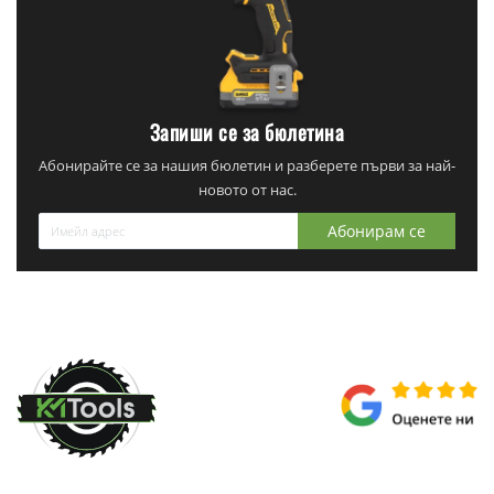
Запиши се за бюлетина
Абонирайте се за нашия бюлетин и разберете първи за най-
новото от нас.
Абонирам се