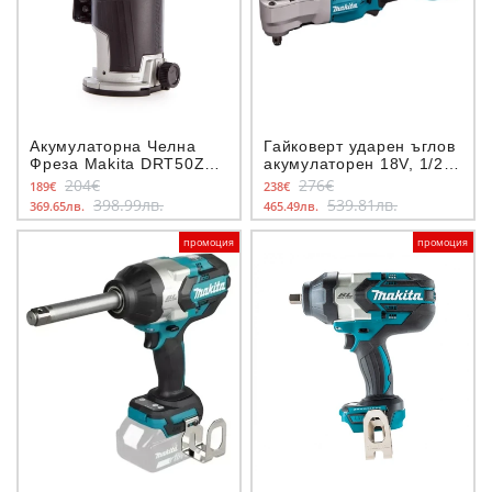
Акумулаторна Челна
Гайковерт ударен ъглов
Фреза Makita DRT50Z
акумулаторен 18V, 1/2,
18V
DTL300Z - MAKITA
204€
276€
189€
238€
398.99лв.
539.81лв.
369.65лв.
465.49лв.
промоция
промоция