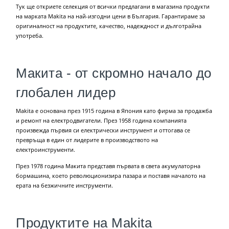
Тук ще откриете селекция от всички предлагани в магазина продукти
на марката Makita на най-изгодни цени в България. Гарантираме за
оригиналност на продуктите, качество, надеждност и дълготрайна
употреба.
Макита - от скромно начало до
глобален лидер
Makita е основана през 1915 година в Япония като фирма за продажба
и ремонт на електродвигатели. През 1958 година компанията
произвежда първия си електрически инструмент и оттогава се
превръща в един от лидерите в производството на
електроинструменти.
През 1978 година Макита представя първата в света акумулаторна
бормашина, което революционизира пазара и поставя началото на
ерата на безжичните инструменти.
Продуктите на Makita