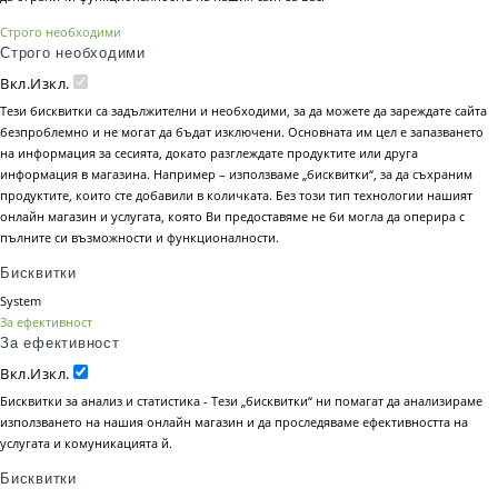
Строго необходими
Строго необходими
Вкл.
Изкл.
Тези бисквитки са задължителни и необходими, за да можете да зареждате сайта
безпроблемно и не могат да бъдат изключени. Основната им цел е запазването
на информация за сесията, докато разглеждате продуктите или друга
информация в магазина. Например – използваме „бисквитки“, за да съхраним
продуктите, които сте добавили в количката. Без този тип технологии нашият
онлайн магазин и услугата, която Ви предоставяме не би могла да оперира с
пълните си възможности и функционалности.
Бисквитки
System
За ефективност
За ефективност
Вкл.
Изкл.
Бисквитки за анализ и статистика - Тези „бисквитки“ ни помагат да анализираме
използването на нашия онлайн магазин и да проследяваме ефективността на
услугата и комуникацията й.
Бисквитки