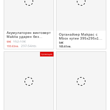
Акумулаторен винтоверт
Органайзер Makpac с
Makita ударен без
Mbox кутии 395x295x110
батерия и зарядно, 18
152.13€
99€
мм
54€
V, 50 Nm, 1.5-13 мм,
297.54лв.
193.63лв.
105.61лв.
DDF485ZJ
промоция