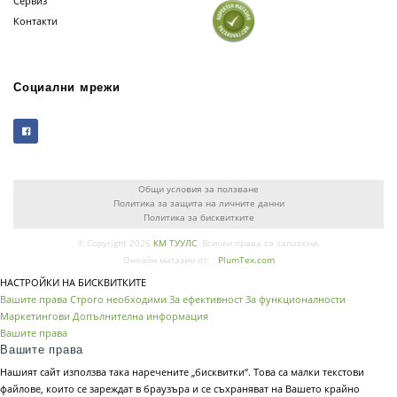
Сервиз
Контакти
Социални мрежи
Общи условия за ползване
Политика за защита на личните данни
Политика за бисквитките
© Copyright 2026
КМ ТУУЛС
. Всички права са запазени.
Онлайн магазин от:
PlumTex.com
НАСТРОЙКИ НА БИСКВИТКИТЕ
Вашите права
Строго необходими
За ефективност
За функционалности
Маркетингови
Допълнителна информация
Вашите права
Вашите права
Нашият сайт използва така наречените „бисквитки“. Това са малки текстови
файлове, които се зареждат в браузъра и се съхраняват на Вашето крайно