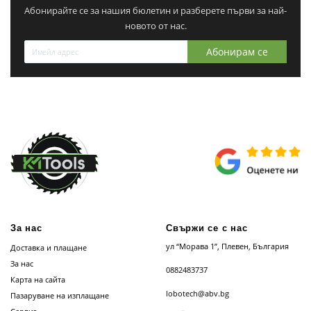
Абонирайте се за нашия бюлетин и разберете първи за най-
новото от нас.
Абонирам се
За нас
Свържи се с нас
ул “Морава 1”, Плевен, България
Доставка и плащане
За нас
0882483737
Карта на сайта
lobotech@abv.bg
Пазаруване на изплащане