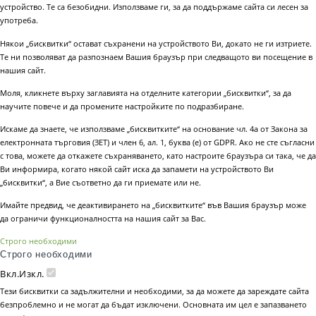
устройство. Те са безобидни. Използваме ги, за да поддържаме сайта си лесен за
употреба.
Някои „бисквитки“ остават съхранени на устройството Ви, докато не ги изтриете.
Те ни позволяват да разпознаем Вашия браузър при следващото ви посещение в
нашия сайт.
Моля, кликнете върху заглавията на отделните категории „бисквитки“, за да
научите повече и да промените настройките по подразбиране.
Искаме да знаете, че използваме „бисквитките“ на основание чл. 4а от Закона за
електронната търговия (ЗЕТ) и член 6, ал. 1, буква (е) от GDPR. Ако не сте съгласни
с това, можете да откажете съхраняването, като настроите браузъра си така, че да
Ви информира, когато някой сайт иска да запамети на устройството Ви
„бисквитки“, а Вие съответно да ги приемате или не.
Имайте предвид, че деактивирането на „бисквитките“ във Вашия браузър може
да ограничи функционалността на нашия сайт за Вас.
Строго необходими
Строго необходими
Вкл.
Изкл.
Тези бисквитки са задължителни и необходими, за да можете да зареждате сайта
безпроблемно и не могат да бъдат изключени. Основната им цел е запазването