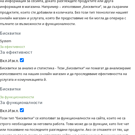
на информация за сесията, докато разглеждате продуктите или друга
информация в магазина. Например – използваме „бисквитки“, за да съхраним
продуктите, които сте добавили в количката. Без този тип технологии нашият
онлайн магазин и услугата, която Ви предоставяме не би могла да оперира с
пълните си възможности и функционалности.
Бисквитки
System
За ефективност
За ефективност
Вкл.
Изкл.
Бисквитки за анализ и статистика - Тези „бисквитки“ ни помагат да анализираме
използването на нашия онлайн магазин и да проследяваме ефективността на
услугата и комуникацията й.
Бисквитки
За функционалности
За функционалности
Вкл.
Изкл.
Този тип "бисквитки" се използват за функционалности на сайта, които не са
строго необходими за неговата работа. Това може да са функции, като live чат
или показване на последните разгледани продукти. Ако се откажете от тях, ще