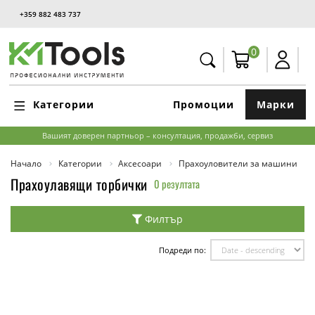
+359 882 483 737
0
Категории
Промоции
Марки
Вашият доверен партньор – консултация, продажби, сервиз
Начало
Категории
Аксесоари
Прахоуловители за машини
Прахоулавящи торбички
0 резултата
Филтър
Подреди по: