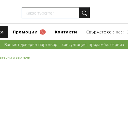
ка
Промоции
%
Контакти
Свържете се с нас:
+
Вашият доверен партньор – консултация, продажби, сервиз
атерии и зарядни