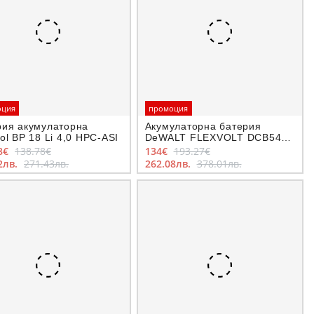
оция
промоция
рия акумулаторна
Акумулаторна батерия
ol BP 18 Li 4,0 HPC-ASI
DeWALT FLEXVOLT DCB547,
54/18 V, 3/9 Ah
8€
138.78€
134€
193.27€
2лв.
271.43лв.
262.08лв.
378.01лв.