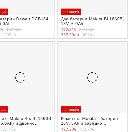
оция
промоция
батерии Dewalt DCB184
Две батерии Makita BL1860B,
5.0Ah
18V, 6.0Ah
1€
152.36€
172.81€
251.56€
в.
298лв.
337.99лв.
492лв.
оция
промоция
ект Makita 4 x BL1860B
Комплект Makita - батерия
 6.0Ah) и двойно
18V, 5Ah и зарядно
дно DC18RD
устройство
622.75€
122.20€
193.78€