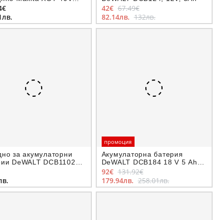
h
4€
42€
67.49€
1лв.
82.14лв.
132лв.
промоция
дно за акумулаторни
Акумулаторна батерия
рии DeWALT DCB1102
DeWALT DCB184 18 V 5 Ah и
18 V
зарядно DCB115
92€
131.92€
лв.
179.94лв.
258.01лв.