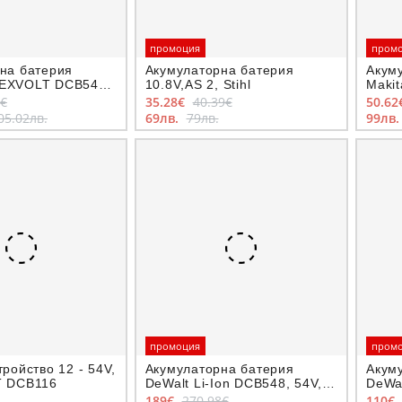
промоция
пром
на батерия
Акумулаторна батерия
Акум
EXVOLT DCB546,
10.8V,AS 2, Stihl
Makit
6 Ah
12V, 
5€
35.28€
40.39€
50.62
05.02лв.
69лв.
79лв.
99лв
промоция
пром
ройство 12 - 54V,
Акумулаторна батерия
Акум
T DCB116
DeWalt Li-Ion DCB548, 54V,
DeWal
12Ah
189€
270.98€
110€