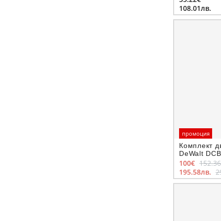
108.01лв.
промоция
Комплект д
DeWalt DCB
100€
152.3
195.58лв.
2