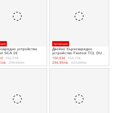
оция
промоция
озарядно устройство
Двойно бързозарядно
ol SCA 16
устройство Festool TCL DUO
6
1€
152.71€
150.83€
165.17€
1лв.
298.68лв.
294.99лв.
323.04лв.