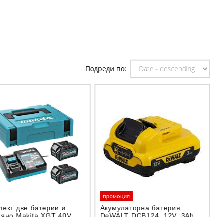
Подреди по:
промоция
ект две батерии и
Акумулаторна батерия
дяно Makita XGT 40V
DeWALT DCB124, 12V, 3Ah