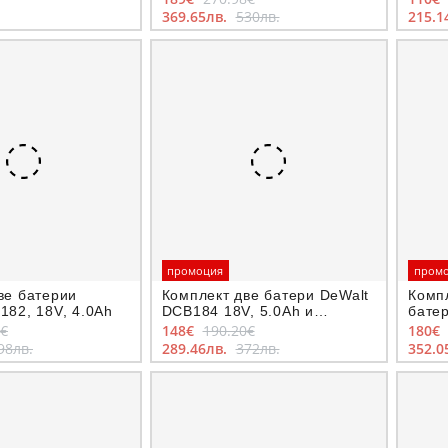
369.65лв.
530лв.
215.1
промоция
пром
ве батерии
Комплект две батери DeWalt
Комп
182, 18V, 4.0Ah
DCB184 18V, 5.0Ah и
батер
зарядно DCB1104
DCB18
6€
148€
190.20€
180€
98лв.
289.46лв.
372лв.
352.0