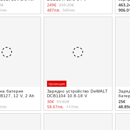
2.5A
3€
249€
258.20€
463.2
1лв.
487лв.
505лв.
906.0
промоция
на батерия
Зарядно устройство DeWALT
Заря
127, 12 V, 2 Ah
DCB1104 10.8-18 V
бате
10.8-
30€
59.82€
25€
2лв.
58.67лв.
117лв.
48.89