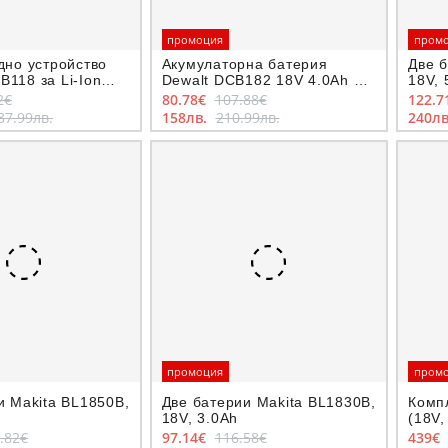
промоция
пром
дно устройство
Акумулаторна батерия
Две 
118 за Li-Ion
Dewalt DCB182 18V 4.0Ah и
18V, 
-60 V
бързо зарядно DCB115
2€
80.78€
107.88€
122.7
87.99лв.
158лв.
210.99лв.
240л
промоция
пром
и Makita BL1850B,
Две батерии Makita BL1830B,
Компл
18V, 3.0Ah
(18V,
заря
.82€
97.14€
116.58€
439€