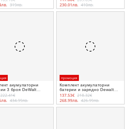
4лв.
319лв.
230.01лв.
410лв.
оция
промоция
лект акумулаторни
Комплект акумулаторни
ии 3 броя DeWalt
батерии и зарядно Dewalt
4, 18V, 5.0Ah
PowerStack DCB1102E2, 18V,
222.41€
137.53€
218.32€
1.7Ah
5лв.
434.99лв.
268.99лв.
426.99лв.