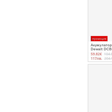
промоция
Акумулатор
Dewalt DCBP
Ah
59.82€
104.
117лв.
204.