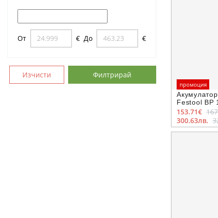
От
€
До
€
Изчисти
Филтрирай
промоция
Акумулатор
Festool BP 
153.71€
167
300.63лв.
3