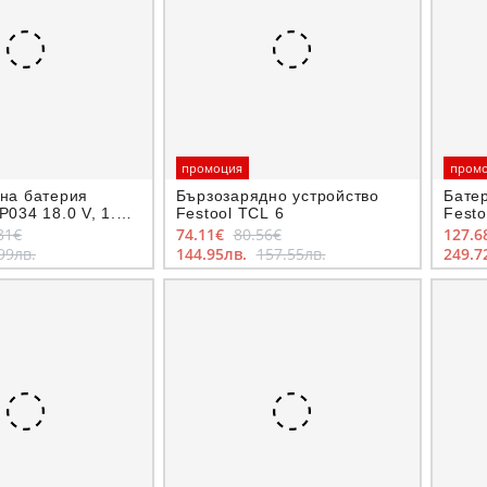
промоция
пром
на батерия
Бързозарядно устройство
Бате
034 18.0 V, 1.7
Festool TCL 6
Festo
81€
74.11€
80.56€
127.6
99лв.
144.95лв.
157.55лв.
249.7