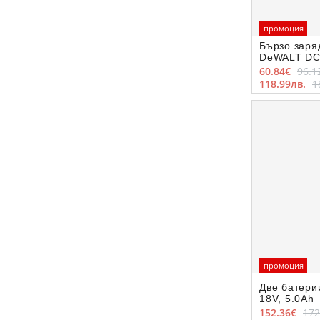
промоция
Бързо заря
DeWALT DCB
батерии 18
60.84€
96.1
118.99лв.
1
промоция
Две батери
18V, 5.0Ah
152.36€
172