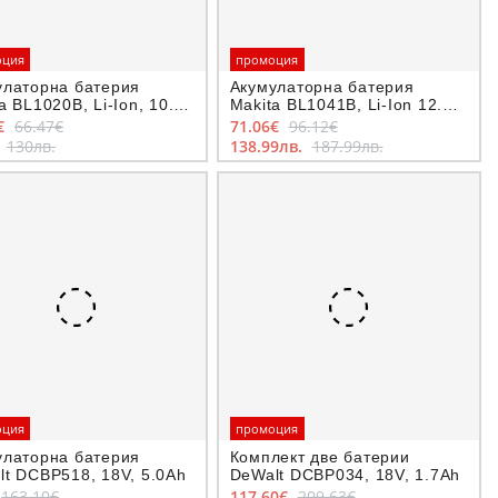
оция
промоция
улаторна батерия
Акумулаторна батерия
a BL1020B, Li-Ion, 10.8-
Makita BL1041B, Li-Ion 12.0
2.0 Ah
V, 4.0 Ah
€
66.47€
71.06€
96.12€
.
130лв.
138.99лв.
187.99лв.
оция
промоция
улаторна батерия
Комплект две батерии
t DCBP518, 18V, 5.0Ah
DeWalt DCBP034, 18V, 1.7Ah
163.10€
117.60€
209.63€