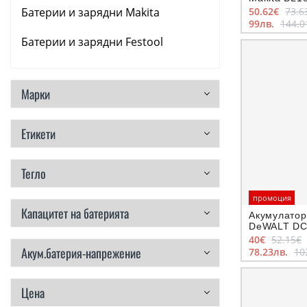
Батерии и зарядни Makita
50.62€
73.6
99лв.
144.0
Резервни части
Батерии и зарядни Festool
Марки
Етикети
Тегло
промоция
Капацитет на батерията
Акумулатор
DeWALT DCB
40€
52.15€
Акум.батерия-напрежение
78.23лв.
10
Цена