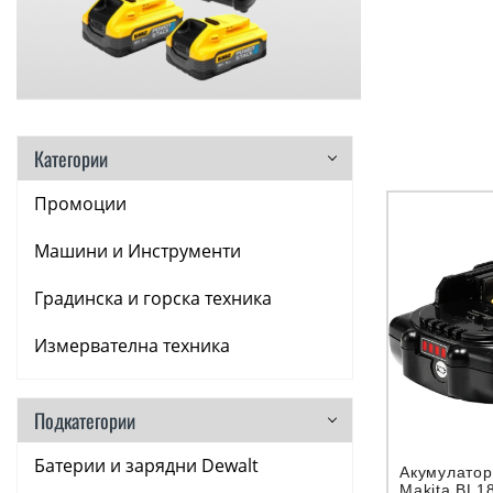
Категории
Промоции
Машини и Инструменти
Градинска и горска техника
Измервателна техника
Аксесоари
Подкатегории
Консумативи
Батерии и зарядни Dewalt
Акумулатор
Ръчни инструменти
Makita BL1