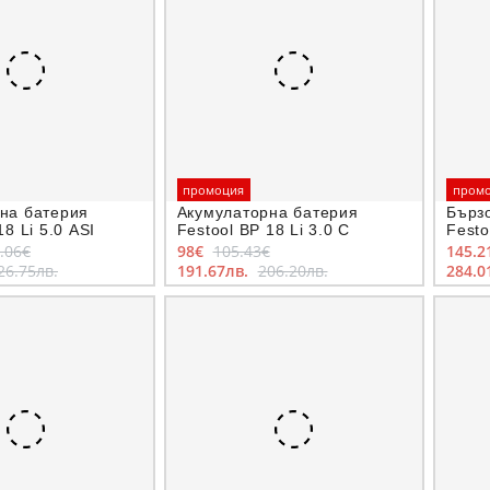
промоция
пром
на батерия
Акумулаторна батерия
Бърз
18 Li 5.0 ASI
Festool BP 18 Li 3.0 C
Festo
.06€
98€
105.43€
145.2
26.75лв.
191.67лв.
206.20лв.
284.0