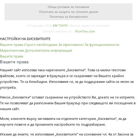
Общи условия за ползване
Политика за защита на личните данни
Политика за бисквитките
© Copyright 2026
КМ ТУУЛС
. Всички права са запазени.
Онлайн магазин от:
PlumTex.com
НАСТРОЙКИ НА БИСКВИТКИТЕ
Вашите права
Строго необходими
За ефективност
За функционалности
Маркетингови
Допълнителна информация
Вашите права
Вашите права
Нашият сайт използва така наречените „бисквитки“. Това са малки текстови
файлове, които се зареждат в браузъра и се съхраняват на Вашето крайно
устройство. Те са безобидни. Използваме ги, за да поддържаме сайта си лесен за
употреба.
Някои „бисквитки“ остават съхранени на устройството Ви, докато не ги изтриете.
Те ни позволяват да разпознаем Вашия браузър при следващото ви посещение в
нашия сайт.
Моля, кликнете върху заглавията на отделните категории „бисквитки“, за да
научите повече и да промените настройките по подразбиране.
Искаме да знаете, че използваме „бисквитките“ на основание чл. 4а от Закона за