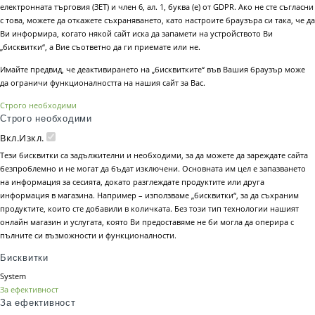
електронната търговия (ЗЕТ) и член 6, ал. 1, буква (е) от GDPR. Ако не сте съгласни
с това, можете да откажете съхраняването, като настроите браузъра си така, че да
Ви информира, когато някой сайт иска да запамети на устройството Ви
„бисквитки“, а Вие съответно да ги приемате или не.
Имайте предвид, че деактивирането на „бисквитките“ във Вашия браузър може
да ограничи функционалността на нашия сайт за Вас.
Строго необходими
Строго необходими
Вкл.
Изкл.
Тези бисквитки са задължителни и необходими, за да можете да зареждате сайта
безпроблемно и не могат да бъдат изключени. Основната им цел е запазването
на информация за сесията, докато разглеждате продуктите или друга
информация в магазина. Например – използваме „бисквитки“, за да съхраним
продуктите, които сте добавили в количката. Без този тип технологии нашият
онлайн магазин и услугата, която Ви предоставяме не би могла да оперира с
пълните си възможности и функционалности.
Бисквитки
System
За ефективност
За ефективност