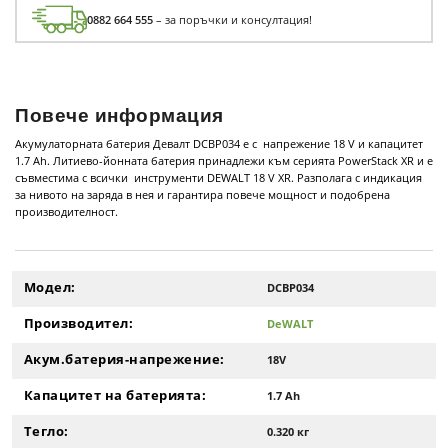
0882 664 555
– за поръчки и консултация!
Повече информация
Акумулаторната батерия Девалт DCBP034 е с напрежение 18 V и капацитет
1.7 Ah. Литиево-йонната батерия принадлежи към серията PowerStack XR и е
съвместима с всички инструменти DEWALT 18 V XR. Разполага с индикация
за нивото на заряда в нея и гарантира повече мощност и подобрена
производителност.
Модел:
DCBP034
Производител:
DeWALT
Акум.батерия-напрежение:
18V
Капацитет на батерията:
1.7 Ah
Тегло:
0.320 кг