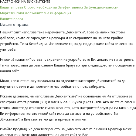
НАСТРОЙКИ НА БИСКВИТКИТЕ
Вашите права
Строго необходими
За ефективност
За функционалности
Маркетингови
Допълнителна информация
Вашите права
Вашите права
Нашият сайт използва така наречените „бисквитки“. Това са малки текстови
файлове, които се зареждат в браузъра и се съхраняват на Вашето крайно
устройство. Те са безобидни. Използваме ги, за да поддържаме сайта си лесен за
употреба.
Някои „бисквитки“ остават съхранени на устройството Ви, докато не ги изтриете.
Те ни позволяват да разпознаем Вашия браузър при следващото ви посещение в
нашия сайт.
Моля, кликнете върху заглавията на отделните категории „бисквитки“, за да
научите повече и да промените настройките по подразбиране.
Искаме да знаете, че използваме „бисквитките“ на основание чл. 4а от Закона за
електронната търговия (ЗЕТ) и член 6, ал. 1, буква (е) от GDPR. Ако не сте съгласни
с това, можете да откажете съхраняването, като настроите браузъра си така, че да
Ви информира, когато някой сайт иска да запамети на устройството Ви
„бисквитки“, а Вие съответно да ги приемате или не.
Имайте предвид, че деактивирането на „бисквитките“ във Вашия браузър може
да ограничи функционалността на нашия сайт за Вас.