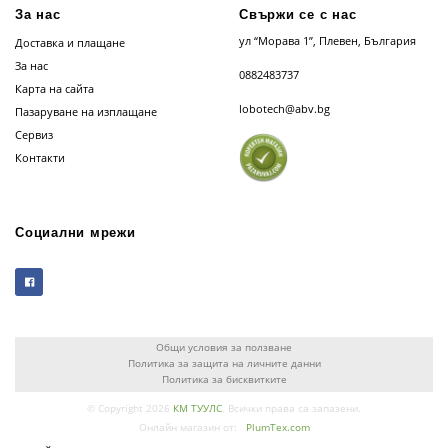
За нас
Свържи се с нас
ул “Морава 1”, Плевен, България
Доставка и плащане
За нас
0882483737
Карта на сайта
lobotech@abv.bg
Пазаруване на изплащане
Сервиз
Контакти
Социални мрежи
Общи условия за ползване
Политика за защита на личните данни
Политика за бисквитките
© Copyright 2026
КМ ТУУЛС
. Всички права са запазени.
Онлайн магазин от:
PlumTex.com