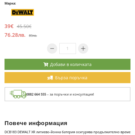
Марка:
39€
45.50€
76.28лв.
89лв.
Добави в количката
Бърза поръчка
0882 664 555
– за поръчки и консултация!
Повече информация
DCB183 DEWALT XR литиево-йонна батерия осигурява продължително време