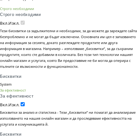
Строго необходими
Строго необходими
Вкл.
Изкл.
Тези бисквитки са задължителни и необходими, за да можете да зареждате сайта
безпроблемно и не могат да бъдат изключени. Основната им цел е запазването
на информация за сесията, докато разглеждате продуктите или друга
информация в магазина. Например – използваме „бисквитки“, за да съхраним
продуктите, които сте добавили в количката. Без този тип технологии нашият
онлайн магазин и услугата, която Ви предоставяме не би могла да оперира с
пълните си възможности и функционалности.
Бисквитки
System
За ефективност
За ефективност
Вкл.
Изкл.
Бисквитки за анализ и статистика - Тези „бисквитки“ ни помагат да анализираме
използването на нашия онлайн магазин и да проследяваме ефективността на
услугата и комуникацията й.
Бисквитки