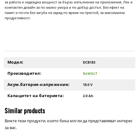
за работа и надеждна мощност за бързо изпълнение на приложения. Лек и
компактен дизайн за по-малко умора и по-добър достъп. Без ефект на
памет и почти без загуба на заряд по време на престой, за максимална
продуктивност.
Модел:
DCB183
Производител:
DeWALT
Акум.батерия-напрежение:
18.0 V
Капацитет на батерията:
2.0 Ah
Similar products
Вижте тези продукти, които биха могли да представляват интерес
за вас.