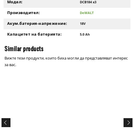
Модел:
DCB184 x3
Производител:
DeWALT
Акум.батерия-напрежение:
18V
Капацитет на батерията:
5.0 Ah
Similar products
Вижте тези продукти, които биха могли да представляват интерес
за вас.