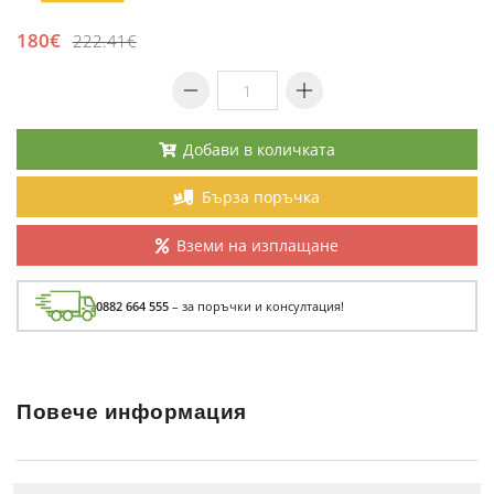
180€
222.41€
Добави в количката
Бърза поръчка
Вземи на изплащане
0882 664 555
– за поръчки и консултация!
Повече информация