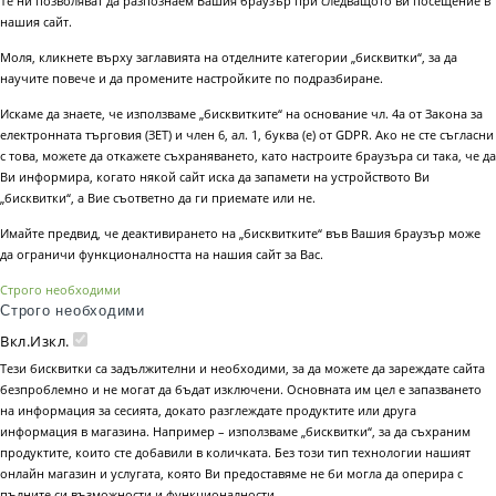
Те ни позволяват да разпознаем Вашия браузър при следващото ви посещение в
нашия сайт.
Моля, кликнете върху заглавията на отделните категории „бисквитки“, за да
научите повече и да промените настройките по подразбиране.
Искаме да знаете, че използваме „бисквитките“ на основание чл. 4а от Закона за
електронната търговия (ЗЕТ) и член 6, ал. 1, буква (е) от GDPR. Ако не сте съгласни
с това, можете да откажете съхраняването, като настроите браузъра си така, че да
Ви информира, когато някой сайт иска да запамети на устройството Ви
„бисквитки“, а Вие съответно да ги приемате или не.
Имайте предвид, че деактивирането на „бисквитките“ във Вашия браузър може
да ограничи функционалността на нашия сайт за Вас.
Строго необходими
Строго необходими
Вкл.
Изкл.
Тези бисквитки са задължителни и необходими, за да можете да зареждате сайта
безпроблемно и не могат да бъдат изключени. Основната им цел е запазването
на информация за сесията, докато разглеждате продуктите или друга
информация в магазина. Например – използваме „бисквитки“, за да съхраним
продуктите, които сте добавили в количката. Без този тип технологии нашият
онлайн магазин и услугата, която Ви предоставяме не би могла да оперира с
пълните си възможности и функционалности.