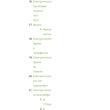
Електрически
прободни
триони
тип
Зеге
Фрези
Фрези
челни
Електрически
фрези
и
оберфрези
Електрически
фрези
за
канали
Електрически
ръчни
циркуляри
Електрически
ъглошлайфи
ф
115мм
ф