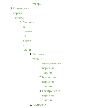
такери
Градинска и
горска
техника
Машини
за
рязане
на
дърва
и
клони
Верижни
триони
Акумулаторни
верижни
триони
Бензинови
верижни
триони
Електрически
верижни
триони
Кастрачки