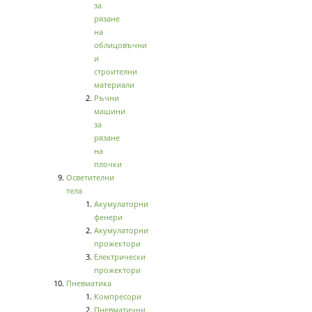
за
рязане
на
облицовъчни
и
строителни
материали
Ръчни
машини
за
рязане
на
плочки
Осветителни
тела
Акумулаторни
фенери
Акумулаторни
прожектори
Електрически
прожектори
Пневматика
Компресори
Пневматични