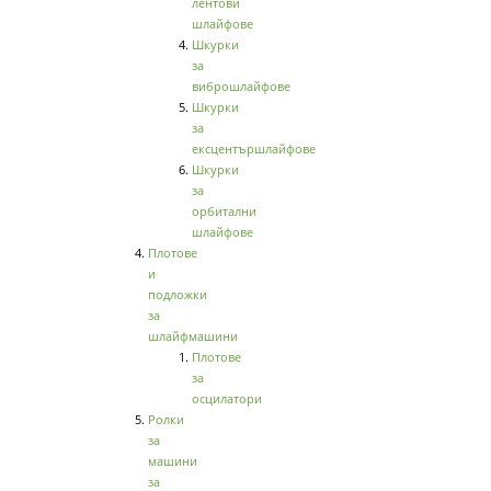
лентови
шлайфове
Шкурки
за
виброшлайфове
Шкурки
за
ексцентършлайфове
Шкурки
за
орбитални
шлайфове
Плотове
и
подложки
за
шлайфмашини
Плотове
за
осцилатори
Ролки
за
машини
за