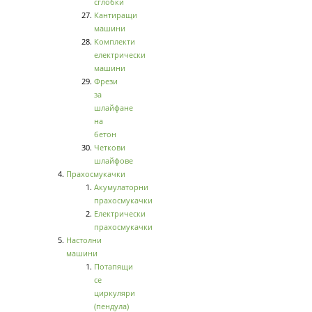
сглобки
Кантиращи
машини
Комплекти
електрически
машини
Фрези
за
шлайфане
на
бетон
Четкови
шлайфове
Прахосмукачки
Акумулаторни
прахосмукачки
Електрически
прахосмукачки
Настолни
машини
Потапящи
се
циркуляри
(пендула)