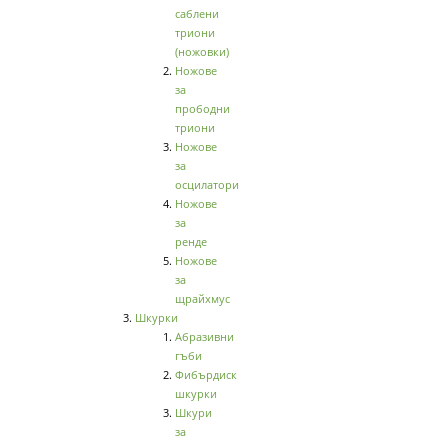
саблени
триони
(ножовки)
Ножове
за
прободни
триони
Ножове
за
осцилатори
Ножове
за
ренде
Ножове
за
щрайхмус
Шкурки
Абразивни
гъби
Фибърдиск
шкурки
Шкури
за