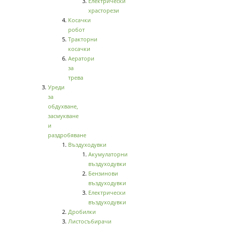
Електрически
храсторези
Косачки
робот
Тракторни
косачки
Аератори
за
трева
Уреди
за
обдухване,
засмукване
и
раздробяване
Въздуходувки
Акумулаторни
въздуходувки
Бензинови
въздуходувки
Електрически
въздуходувки
Дробилки
Листосъбирачи