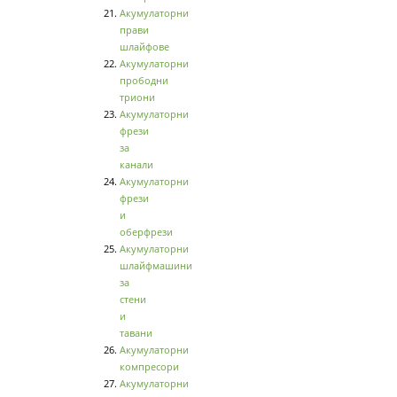
Акумулаторни
прави
шлайфове
Акумулаторни
прободни
триони
Акумулаторни
фрези
за
канали
Акумулаторни
фрези
и
оберфрези
Акумулаторни
шлайфмашини
за
стени
и
тавани
Акумулаторни
компресори
Акумулаторни