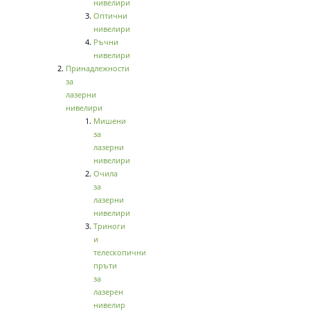
нивелири
Оптични
нивелири
Ръчни
нивелири
Принадлежности
за
лазерни
нивелири
Мишени
за
лазерни
нивелири
Очила
за
лазерни
нивелири
Триноги
и
телескопични
пръти
за
лазерен
нивелир