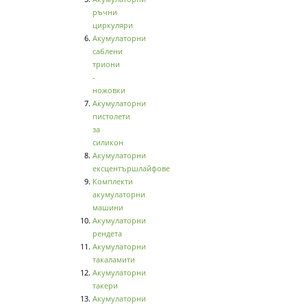
ръчни
циркуляри
Акумулаторни
саблени
триони
-
ножовки
Акумулаторни
пистолети
за
силикон
Акумулаторни
ексцентършлайфове
Комплекти
акумулаторни
машини
Акумулаторни
рендета
Акумулаторни
такаламити
Акумулаторни
такери
Акумулаторни