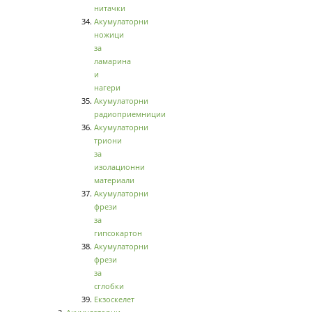
нитачки
Акумулаторни
ножици
за
ламарина
и
нагери
Акумулаторни
радиоприемниции
Акумулаторни
триони
за
изолационни
материали
Акумулаторни
фрези
за
гипсокартон
Акумулаторни
фрези
за
сглобки
Екзоскелет