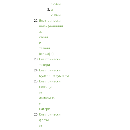
125мм
ф
230мм
Електрически
шлайфмашини
за
стени
и
тавани
(жирафи)
Електрически
такери
Електрически
мултиинструменти
Електрически
ножици
за
ламарина
и
нагери
Електрически
фрези
за