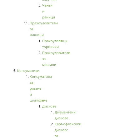
Чанти
и
раници
Прахоуловители
за
машини
Прахоулавящи
торбички
Прахоуловители
за
машини
Консумативи
Консумативи
за
рязане
и
шлайфане
Дискове
Диамантени
дискове
Карбофлексови
дискове
за