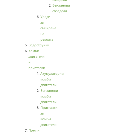
Бензинови
свредели
Уреди
за
събиране
на
реколта
Водоструйки
Комби
двигатели
и
приставки
Акумулаторни
комби
двигатели
Бензинови
комби
двигатели
Приставки
за
комби
двигатели
Помпи