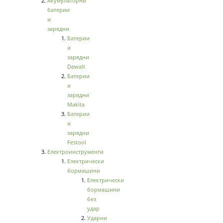
Акумулаторни
батерии
и
зарядни
Батерии
и
зарядни
Dewalt
Батерии
и
зарядни
Makita
Батерии
и
зарядни
Festool
Електроинструменти
Електрически
бормашини
Електрически
бормашини
без
удар
Ударни