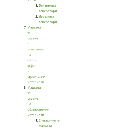
Бензинови
генератори
Дизелови
генератори
Машини
за
рязане
и
шлайфане
на
бетон,
асфалт
и
строителни
материали
Машини
за
рязане
на
облицовъчни
материали
Електрически
машини