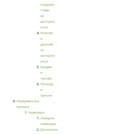
кордови
глави
за
моторни
коси
Ножове
и
дискове
за
моторни
коси
Брадви
и
чукове
Ножици
и
триони
Измервателна
техника
Нивелири
Лазерни
нивелири
Дигитални