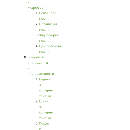
и
хидрофори
Бензинови
помпи
Потопяеми
помпи
Хидрофорни
помпи
Центробежни
помпи
Градински
инструменти
и
принадлежности
Вериги
за
моторни
триони
Шини
за
моторни
триони
Корда
и