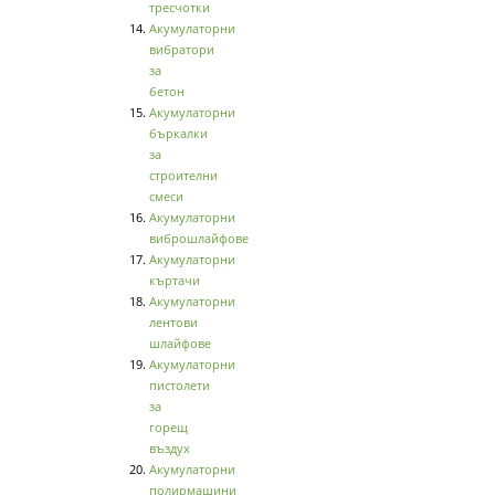
тресчотки
Акумулаторни
вибратори
за
бетон
Акумулаторни
бъркалки
за
строителни
смеси
Акумулаторни
виброшлайфове
Акумулаторни
къртачи
Акумулаторни
лентови
шлайфове
Акумулаторни
пистолети
за
горещ
въздух
Акумулаторни
полирмашини