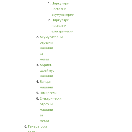
Циркуляри
настолни
акумулаторни
Циркуляри
настолни
електрически
Акумулаторни
отрезни
машини
за
метал
Абрихт-
щраймус
машини
Банциг
машини
Шмиргели
Електрически
отрезни
машини
за
метал
Генератори
за ток