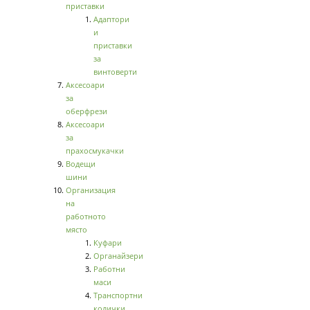
приставки
Адаптори
и
приставки
за
винтоверти
Аксесоари
за
оберфрези
Аксесоари
за
прахосмукачки
Водещи
шини
Организация
на
работното
място
Куфари
Органайзери
Работни
маси
Транспортни
колички