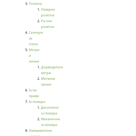
Ролетки
Лазерни
ролетки
Ръчни
ролетки
Скенери
за
стени
Метри
и
линии
Дърводелски
метри
Метални
линии
Ъгли
прави
Ъгломери
Дигитални
ъгломери
Механични
ъгломери
Измервателни