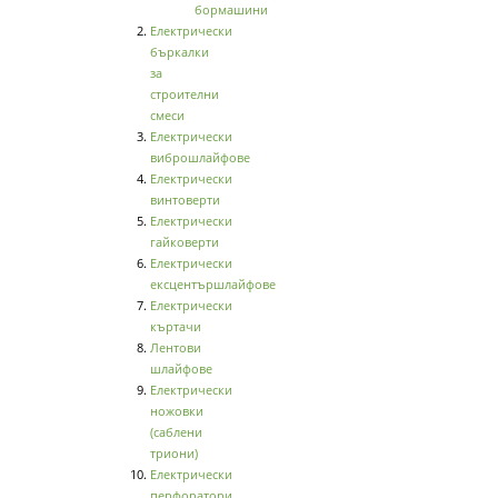
бормашини
Електрически
бъркалки
за
строителни
смеси
Електрически
виброшлайфове
Електрически
винтоверти
Електрически
гайковерти
Електрически
ексцентършлайфове
Електрически
къртачи
Лентови
шлайфове
Електрически
ножовки
(саблени
триони)
Електрически
перфоратори