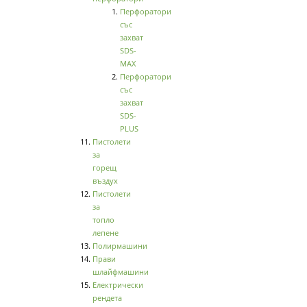
Перфоратори
със
захват
SDS-
MAX
Перфоратори
със
захват
SDS-
PLUS
Пистолети
за
горещ
въздух
Пистолети
за
топло
лепене
Полирмашини
Прави
шлайфмашини
Електрически
рендета