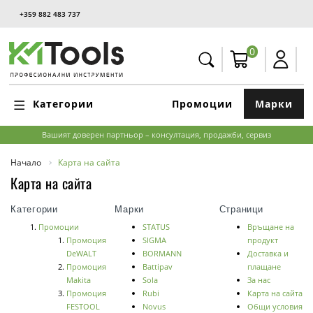
+359 882 483 737
0
Категории
Промоции
Марки
Вашият доверен партньор – консултация, продажби, сервиз
Начало
Карта на сайта
Карта на сайта
Категории
Марки
Страници
Промоции
STATUS
Връщане на
Промоция
SIGMA
продукт
DeWALT
BORMANN
Доставка и
Промоция
Battipav
плащане
Makita
Sola
За нас
Промоция
Rubi
Карта на сайта
FESTOOL
Novus
Общи условия