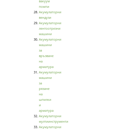
вакуум
помпи
Акумулаторни
вендузи
Акумулаторни
лентоотрезни
машини
Акумулаторни
машини
за
връзване
на
арматура
Акумулаторни
машини
за
рязане
на
шпилки
и
арматура
Акумулаторни
мултиинструменти
Акумулаторни