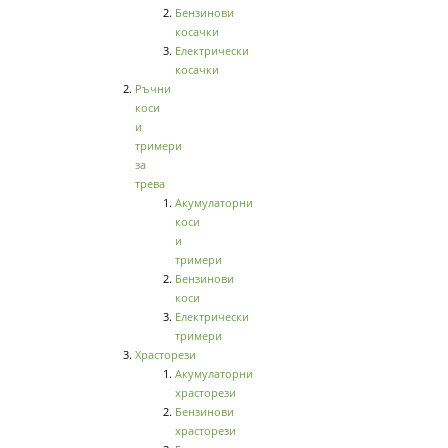
Бензинови
косачки
Електрически
косачки
Ръчни
коси
и
тримери
за
трева
Акумулаторни
коси
и
тримери
Бензинови
коси
Електрически
тримери
Храсторези
Акумулаторни
храсторези
Бензинови
храсторези