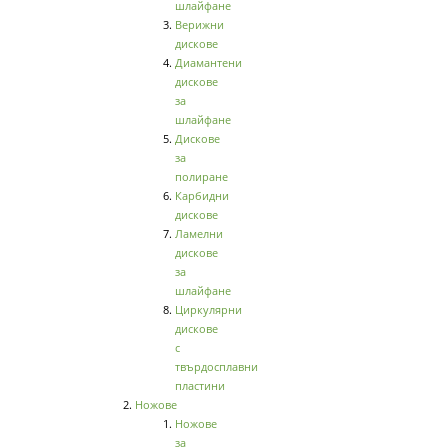
шлайфане
Верижни
дискове
Диамантени
дискове
за
шлайфане
Дискове
за
полиране
Карбидни
дискове
Ламелни
дискове
за
шлайфане
Циркулярни
дискове
с
твърдосплавни
пластини
Ножове
Ножове
за