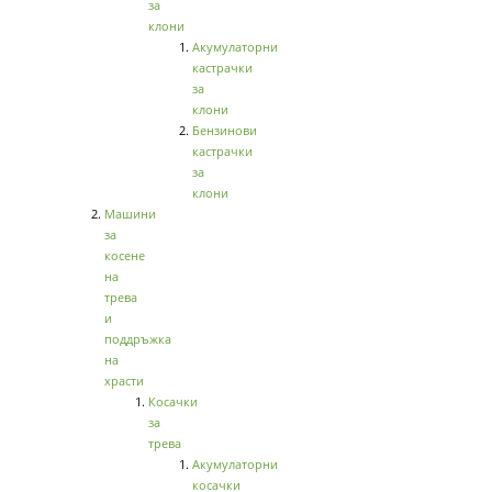
за
клони
Акумулаторни
кастрачки
за
клони
Бензинови
кастрачки
за
клони
Машини
за
косене
на
трева
и
поддръжка
на
храсти
Косачки
за
трева
Акумулаторни
косачки