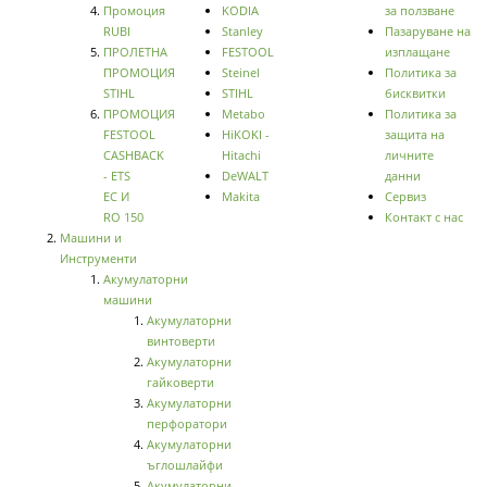
Промоция
KODIA
за ползване
RUBI
Stanley
Пазаруване на
ПРОЛЕТНА
FESTOOL
изплащане
ПРОМОЦИЯ
Steinel
Политика за
STIHL
STIHL
бисквитки
ПРОМОЦИЯ
Metabo
Политика за
FESTOOL
HiKOKI -
защита на
CASHBACK
Hitachi
личните
- ETS
DeWALT
данни
EC И
Makita
Сервиз
RO 150
Контакт с нас
Машини и
Инструменти
Акумулаторни
машини
Акумулаторни
винтоверти
Акумулаторни
гайковерти
Акумулаторни
перфоратори
Акумулаторни
ъглошлайфи
Акумулаторни