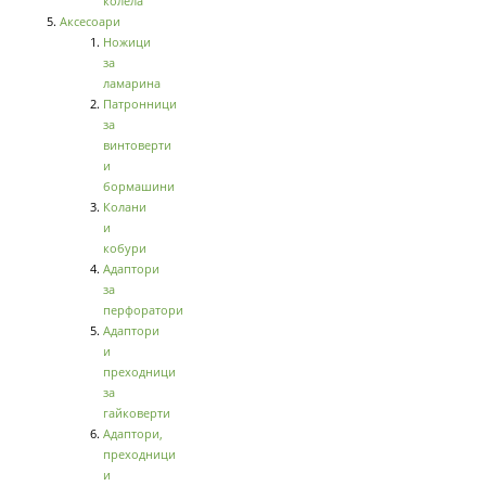
колела
Аксесоари
Ножици
за
ламарина
Патронници
за
винтоверти
и
бормашини
Колани
и
кобури
Адаптори
за
перфоратори
Адаптори
и
преходници
за
гайковерти
Адаптори,
преходници
и