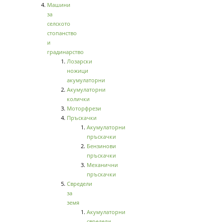
Машини
за
селското
стопанство
и
градинарство
Лозарски
ножици
акумулаторни
Акумулаторни
колички
Моторфрези
Пръскачки
Акумулаторни
пръскачки
Бензинови
пръскачки
Механични
пръскачки
Свредели
за
земя
Акумулаторни
свредели