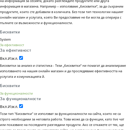
на информация за сесията, докато разглеждате продуктите или друга
информация в магазина. Например – използваме „бисквитки“, за да съхраним
продуктите, които сте добавили в количката. Без този тип технологии нашият
онлайн магазин и услугата, която Ви предоставяме не би могла да оперира с
пълните си възможности и функционалности.
Бисквитки
System
За ефективност
За ефективност
Вкл.
Изкл.
Бисквитки за анализ и статистика - Тези „бисквитки“ ни помагат да анализираме
използването на нашия онлайн магазин и да проследяваме ефективността на
услугата и комуникацията й.
Бисквитки
За функционалности
За функционалности
Вкл.
Изкл.
Този тип "бисквитки" се използват за функционалности на сайта, които не са
строго необходими за неговата работа. Това може да са функции, като live чат
или показване на последните разгледани продукти. Ако се откажете от тях, ще