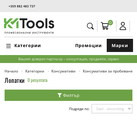
+359 882 483 737
0
Категории
Промоции
Марки
Вашият доверен партньор – консултация, продажби, сервиз
Начало
Категории
Консумативи
Консумативи за пробиване и
Лопатки
0 резултата
Филтър
Подреди по: