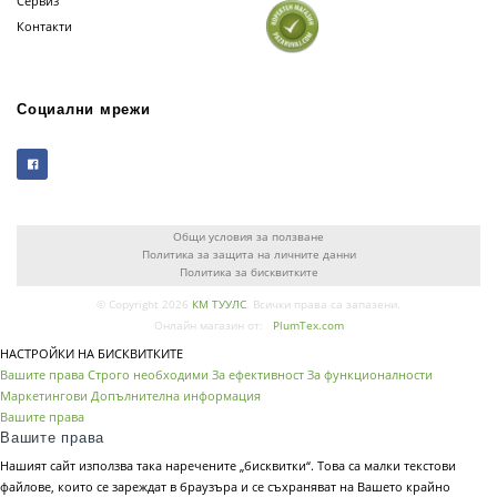
Сервиз
Контакти
Социални мрежи
Общи условия за ползване
Политика за защита на личните данни
Политика за бисквитките
© Copyright 2026
КМ ТУУЛС
. Всички права са запазени.
Онлайн магазин от:
PlumTex.com
НАСТРОЙКИ НА БИСКВИТКИТЕ
Вашите права
Строго необходими
За ефективност
За функционалности
Маркетингови
Допълнителна информация
Вашите права
Вашите права
Нашият сайт използва така наречените „бисквитки“. Това са малки текстови
файлове, които се зареждат в браузъра и се съхраняват на Вашето крайно