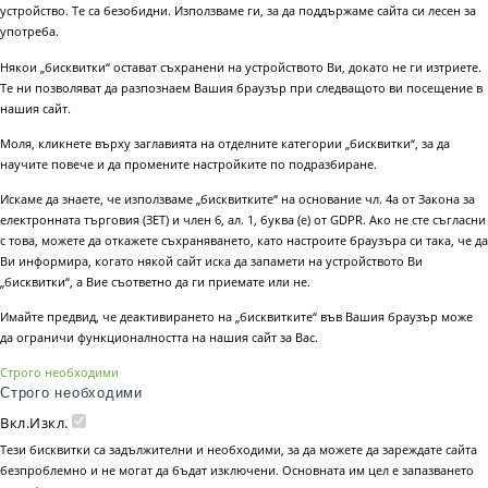
устройство. Те са безобидни. Използваме ги, за да поддържаме сайта си лесен за
употреба.
Някои „бисквитки“ остават съхранени на устройството Ви, докато не ги изтриете.
Те ни позволяват да разпознаем Вашия браузър при следващото ви посещение в
нашия сайт.
Моля, кликнете върху заглавията на отделните категории „бисквитки“, за да
научите повече и да промените настройките по подразбиране.
Искаме да знаете, че използваме „бисквитките“ на основание чл. 4а от Закона за
електронната търговия (ЗЕТ) и член 6, ал. 1, буква (е) от GDPR. Ако не сте съгласни
с това, можете да откажете съхраняването, като настроите браузъра си така, че да
Ви информира, когато някой сайт иска да запамети на устройството Ви
„бисквитки“, а Вие съответно да ги приемате или не.
Имайте предвид, че деактивирането на „бисквитките“ във Вашия браузър може
да ограничи функционалността на нашия сайт за Вас.
Строго необходими
Строго необходими
Вкл.
Изкл.
Тези бисквитки са задължителни и необходими, за да можете да зареждате сайта
безпроблемно и не могат да бъдат изключени. Основната им цел е запазването