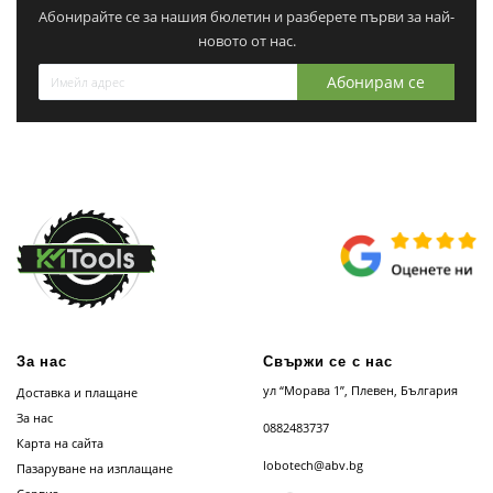
Абонирайте се за нашия бюлетин и разберете първи за най-
новото от нас.
Абонирам се
За нас
Свържи се с нас
ул “Морава 1”, Плевен, България
Доставка и плащане
За нас
0882483737
Карта на сайта
lobotech@abv.bg
Пазаруване на изплащане