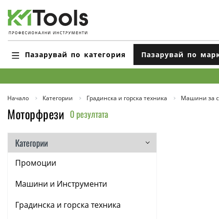
Пазарувай по категория
Пазарувай по мар
Начало
Категории
Градинска и горска техника
Машини за с
Моторфрези
0 резултата
Категории
Промоции
Машини и Инструменти
Градинска и горска техника