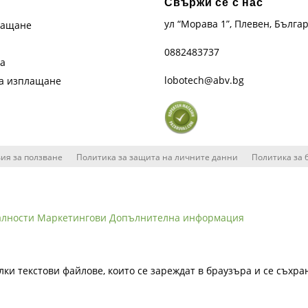
Свържи се с нас
ул “Морава 1”, Плевен, Бълга
лащане
0882483737
та
lobotech@abv.bg
на изплащане
ия за ползване
Политика за защита на личните данни
Политика за 
алности
Маркетингови
Допълнителна информация
лки текстови файлове, които се зареждат в браузъра и се съхра