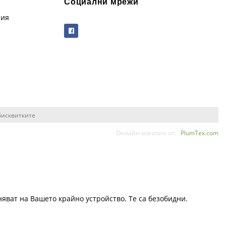
Социални мрежи
рия
бисквитките
Онлайн магазин от:
PlumTex.com
няват на Вашето крайно устройство. Те са безобидни.