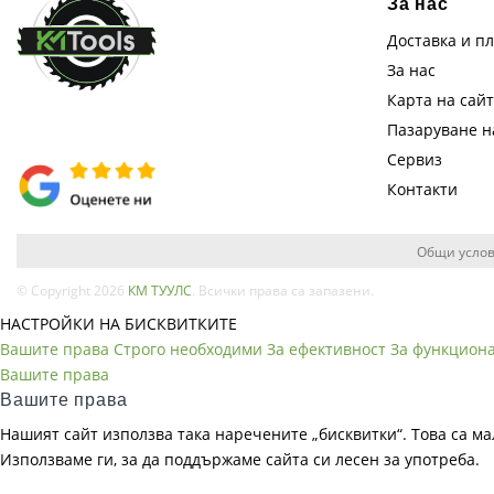
За нас
Доставка и п
За нас
Карта на сай
Пазаруване 
Сервиз
Контакти
Общи услов
© Copyright 2026
КМ ТУУЛС
. Всички права са запазени.
НАСТРОЙКИ НА БИСКВИТКИТЕ
Вашите права
Строго необходими
За ефективност
За функцион
Вашите права
Вашите права
Нашият сайт използва така наречените „бисквитки“. Това са ма
Използваме ги, за да поддържаме сайта си лесен за употреба.