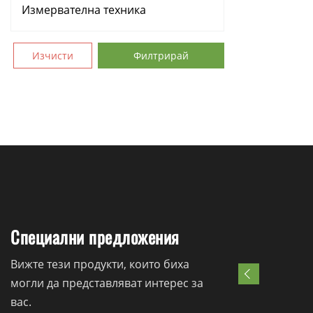
Измервателна техника
Аксесоари
Изчисти
Филтрирай
Консумативи
Ръчни инструменти
Резервни части
Специални предложения
Вижте тези продукти, които биха
могли да представляват интерес за
вас.