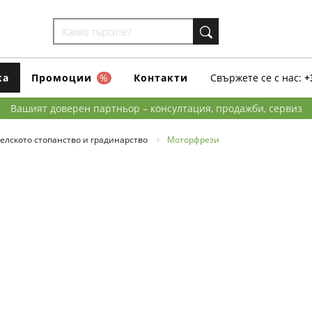
ка
Промоции
%
Контакти
Свържете се с нас:
+
Вашият доверен партньор – консултация, продажби, сервиз
елското стопанство и градинарство
Моторфрези