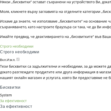
Някои „бисквитки“ остават съхранени на устройството Ви, док
Моля, кликнете върху заглавията на отделните категории „биск
Искаме да знаете, че използваме „бисквитките“ на основание чл. 
съхраняването, като настроите браузъра си така, че да Ви инфо
Имайте предвид, че деактивирането на „бисквитките“ във Ваш
Строго необходими
Строго необходими
Вкл.
Изкл.
Тези бисквитки са задължителни и необходими, за да можете д
докато разглеждате продуктите или друга информация в магазин
нашият онлайн магазин и услугата, която Ви предоставяме не 
Бисквитки
System
За ефективност
За ефективност