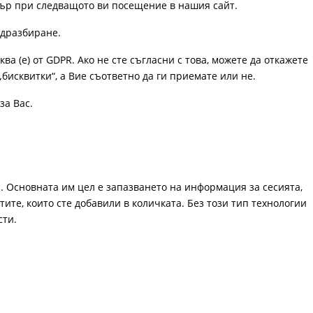
узър при следващото ви посещение в нашия сайт.
одразбиране.
ква (е) от GDPR. Ако не сте съгласни с това, можете да откажете
„бисквитки“, а Вие съответно да ги приемате или не.
за Вас.
. Основната им цел е запазването на информация за сесията,
ите, които сте добавили в количката. Без този тип технологии
сти.