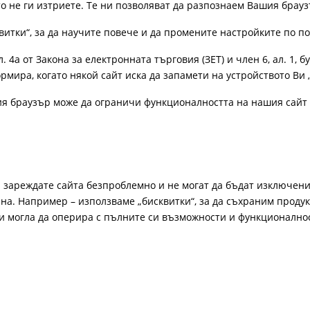
ато не ги изтриете. Те ни позволяват да разпознаем Вашия бра
витки“, за да научите повече и да промените настройките по п
4а от Закона за електронната търговия (ЗЕТ) и член 6, ал. 1, бу
рмира, когато някой сайт иска да запамети на устройството Ви 
ия браузър може да ограничи функционалността на нашия сайт 
а зареждате сайта безпроблемно и не могат да бъдат изключени
а. Например – използваме „бисквитки“, за да съхраним продукт
би могла да оперира с пълните си възможности и функционално